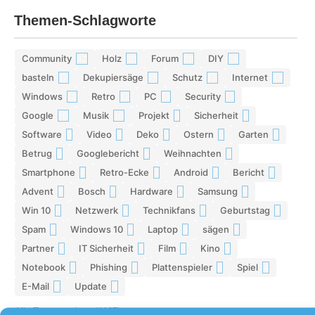
Themen-Schlagworte
Community
Holz
Forum
DIY
42
29
28
26
basteln
Dekupiersäge
Schutz
Internet
17
15
13
13
Windows
Retro
PC
Security
12
12
11
11
Google
Musik
Projekt
Sicherheit
10
10
9
9
Software
Video
Deko
Ostern
Garten
9
9
9
8
8
Betrug
Googlebericht
Weihnachten
8
8
8
Smartphone
Retro-Ecke
Android
Bericht
7
7
7
7
Advent
Bosch
Hardware
Samsung
7
7
7
6
Win 10
Netzwerk
Technikfans
Geburtstag
6
6
6
6
Spam
Windows 10
Laptop
sägen
6
6
5
5
Partner
IT Sicherheit
Film
Kino
5
5
5
5
Notebook
Phishing
Plattenspieler
Spiel
5
5
5
4
E-Mail
Update
4
4
Alle Tags anzeigen (1197)