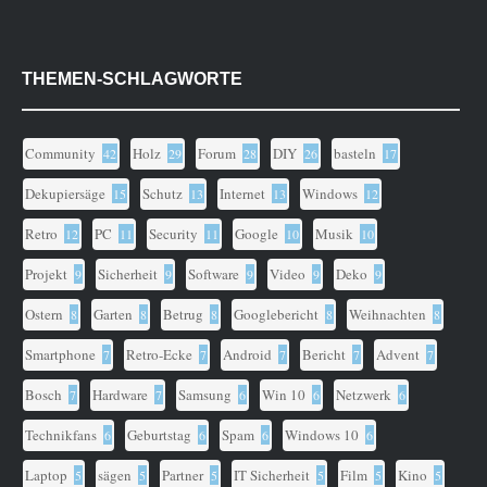
THEMEN-SCHLAGWORTE
Community
Holz
Forum
DIY
basteln
42
29
28
26
17
Dekupiersäge
Schutz
Internet
Windows
15
13
13
12
Retro
PC
Security
Google
Musik
12
11
11
10
10
Projekt
Sicherheit
Software
Video
Deko
9
9
9
9
9
Ostern
Garten
Betrug
Googlebericht
Weihnachten
8
8
8
8
8
Smartphone
Retro-Ecke
Android
Bericht
Advent
7
7
7
7
7
Bosch
Hardware
Samsung
Win 10
Netzwerk
7
7
6
6
6
Technikfans
Geburtstag
Spam
Windows 10
6
6
6
6
Laptop
sägen
Partner
IT Sicherheit
Film
Kino
5
5
5
5
5
5