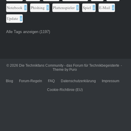
Notebook
Phishing
Plattenspieler
Spiel
E-Mail
5
5
5
4
4
Update
4
Alle Tags anzeigen (1197)
© 2026
Die Technikfans Community - das Forum für Technikbegeisterte
Theme by
Puro
Blog
Forum-Regeln
FAQ
Datenschutzerklärung
Impressum
Cookie-Richtlinie (EU)