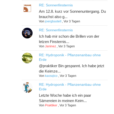
RE: Sonnenfinsternis
Am 12.8. kurz vor Sonnenuntergang. Du
brauchst also g...
Von
joergbastelt
,
Vor 3 Tagen
RE: Sonnenfinsternis
Ich hab mir schon die Brillen von der
letzen Finsternis...
Von
Janinez
,
Vor 3 Tagen
RE: Hydroponik - Pflanzenanbau ohne
Erde
@praktiker Bin gespannt. Ich habe jetzt
die Keimze...
Von
kaosqlco
,
Vor 3 Tagen
RE: Hydroponik - Pflanzenanbau ohne
Erde
Letzte Woche habe ich ein paar
Sämereien in meinen Keim...
Von
Praktiker
,
Vor 3 Tagen