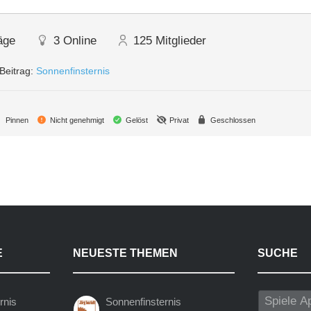
äge
3
Online
125
Mitglieder
Beitrag:
Sonnenfinsternis
Pinnen
Nicht genehmigt
Gelöst
Privat
Geschlossen
E
NEUESTE THEMEN
SUCHE
rnis
Sonnenfinsternis