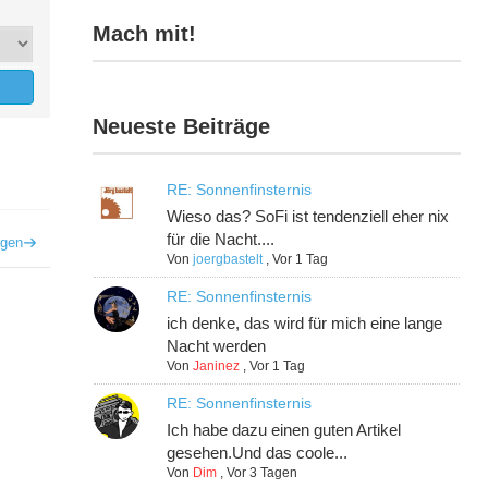
Mach mit!
Neueste Beiträge
RE: Sonnenfinsternis
Wieso das? SoFi ist tendenziell eher nix
für die Nacht....
igen
Von
joergbastelt
,
Vor 1 Tag
RE: Sonnenfinsternis
ich denke, das wird für mich eine lange
Nacht werden
Von
Janinez
,
Vor 1 Tag
RE: Sonnenfinsternis
Ich habe dazu einen guten Artikel
gesehen.Und das coole...
Von
Dim
,
Vor 3 Tagen