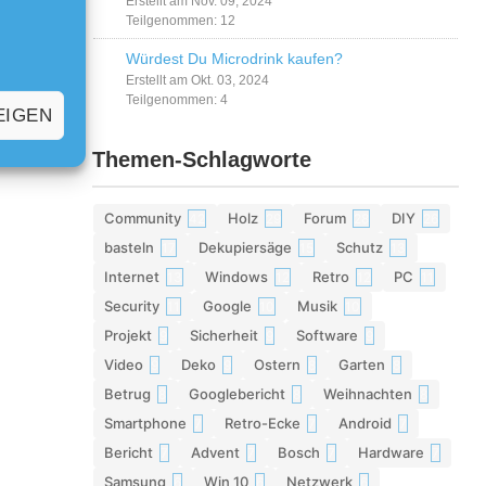
Erstellt am Nov. 09, 2024
Teilgenommen: 12
Würdest Du Microdrink kaufen?
Erstellt am Okt. 03, 2024
Teilgenommen: 4
EIGEN
Themen-Schlagworte
Community
Holz
Forum
DIY
42
29
28
26
basteln
Dekupiersäge
Schutz
17
15
13
Internet
Windows
Retro
PC
13
12
12
11
Security
Google
Musik
11
10
10
Projekt
Sicherheit
Software
9
9
9
Video
Deko
Ostern
Garten
9
9
8
8
Betrug
Googlebericht
Weihnachten
8
8
8
Smartphone
Retro-Ecke
Android
7
7
7
Bericht
Advent
Bosch
Hardware
7
7
7
7
Samsung
Win 10
Netzwerk
6
6
6