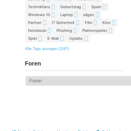
Technikfans
Geburtstag
Spam
6
6
6
Windows 10
Laptop
sägen
6
5
5
Partner
IT Sicherheit
Film
Kino
5
5
5
5
Notebook
Phishing
Plattenspieler
5
5
5
Spiel
E-Mail
Update
4
4
4
Alle Tags anzeigen (1197)
Foren