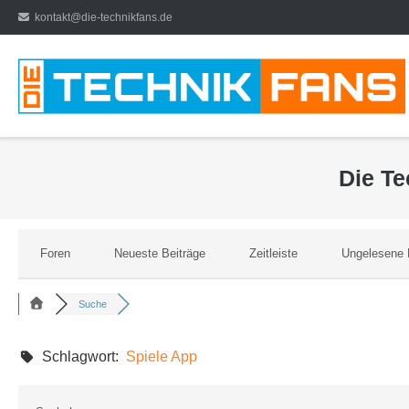
Direkt
kontakt@die-technikfans.de
zum
Inhalt
Die T
Foren
Neueste Beiträge
Zeitleiste
Ungelesene 
Suche
Schlagwort:
Spiele App