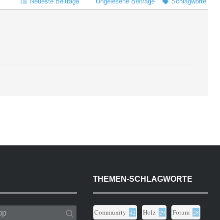
Neueste Beiträge
Ungelesene Beiträge
Schlagworte
THEMEN-SCHLAGWORTE
Community
Holz
Forum
42
29
28