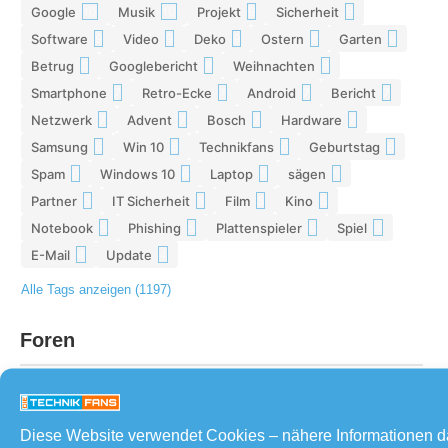
Google
Musik
Projekt
Sicherheit
10
10
9
9
Software
Video
Deko
Ostern
Garten
9
9
9
8
8
Betrug
Googlebericht
Weihnachten
8
8
8
Smartphone
Retro-Ecke
Android
Bericht
7
7
7
7
Netzwerk
Advent
Bosch
Hardware
7
7
7
7
Samsung
Win 10
Technikfans
Geburtstag
6
6
6
6
Spam
Windows 10
Laptop
sägen
6
6
5
5
Partner
IT Sicherheit
Film
Kino
5
5
5
5
Notebook
Phishing
Plattenspieler
Spiel
5
5
5
4
E-Mail
Update
4
4
Alle Tags anzeigen (1197)
Foren
Diese Website verwendet Cookies – nähere Informationen 