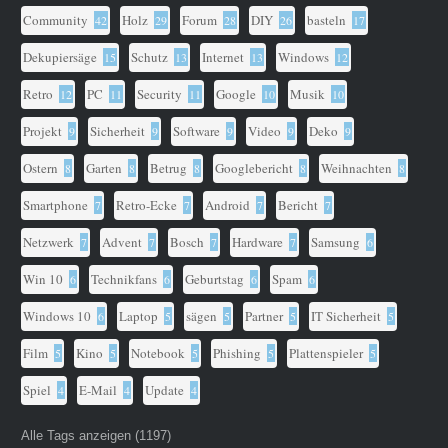
Community
Holz
Forum
DIY
basteln
42
29
28
26
17
Dekupiersäge
Schutz
Internet
Windows
15
13
13
12
Retro
PC
Security
Google
Musik
12
11
11
10
10
Projekt
Sicherheit
Software
Video
Deko
9
9
9
9
9
Ostern
Garten
Betrug
Googlebericht
Weihnachten
8
8
8
8
8
Smartphone
Retro-Ecke
Android
Bericht
7
7
7
7
Netzwerk
Advent
Bosch
Hardware
Samsung
7
7
7
7
6
Win 10
Technikfans
Geburtstag
Spam
6
6
6
6
Windows 10
Laptop
sägen
Partner
IT Sicherheit
6
5
5
5
5
Film
Kino
Notebook
Phishing
Plattenspieler
5
5
5
5
5
Spiel
E-Mail
Update
4
4
4
Alle Tags anzeigen (1197)