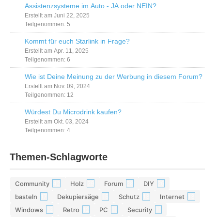
Assistenzsysteme im Auto - JA oder NEIN?
Erstellt am Juni 22, 2025
Teilgenommen: 5
Kommt für euch Starlink in Frage?
Erstellt am Apr. 11, 2025
Teilgenommen: 6
Wie ist Deine Meinung zu der Werbung in diesem Forum?
Erstellt am Nov. 09, 2024
Teilgenommen: 12
Würdest Du Microdrink kaufen?
Erstellt am Okt. 03, 2024
Teilgenommen: 4
Themen-Schlagworte
Community
Holz
Forum
DIY
42
29
28
26
basteln
Dekupiersäge
Schutz
Internet
17
15
13
13
Windows
Retro
PC
Security
12
12
11
11