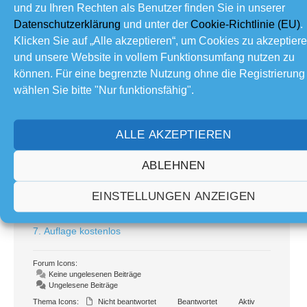
und zu Ihren Rechten als Benutzer finden Sie in unserer
Datenschutzerklärung
und unter der
Cookie-Richtlinie (EU)
.
Teilen:
Klicken Sie auf „Alle akzeptieren“, um Cookies zu akzeptier
und unsere Website in vollem Funktionsumfang nutzen zu
können. Für eine begrenzte Nutzung ohne die Registrierung
Forum Information
wählen Sie bitte "Nur funktionsfähig".
92
Foren
1,086
Themen
ALLE AKZEPTIEREN
16.7 K
Beiträge
7
Online
ABLEHNEN
125
Mitglieder
EINSTELLUNGEN ANZEIGEN
Unser neuestes Mitglied:
How to Add Sounds
Letzter Beitrag:
Die ultimative FritzBox-Bibel in der
7. Auflage kostenlos
Forum Icons:
Keine ungelesenen Beiträge
Ungelesene Beiträge
Thema Icons:
Nicht beantwortet
Beantwortet
Aktiv