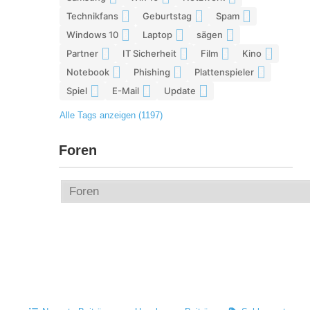
Technikfans
Geburtstag
Spam
6
6
6
Windows 10
Laptop
sägen
6
5
5
Partner
IT Sicherheit
Film
Kino
5
5
5
5
Notebook
Phishing
Plattenspieler
5
5
5
Spiel
E-Mail
Update
4
4
4
Alle Tags anzeigen (1197)
Foren