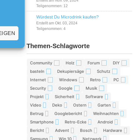
Erstellt am Nov. 09, 2024
Teilgenommen: 12
Würdest Du Microdrink kaufen?
Erstellt am Okt. 03, 2024
Teilgenommen: 4
EIGEN
Themen-Schlagworte
Community
Holz
Forum
DIY
42
29
28
26
basteln
Dekupiersäge
Schutz
17
15
13
Internet
Windows
Retro
PC
13
12
12
11
Security
Google
Musik
11
10
10
Projekt
Sicherheit
Software
9
9
9
Video
Deko
Ostern
Garten
9
9
8
8
Betrug
Googlebericht
Weihnachten
8
8
8
Smartphone
Retro-Ecke
Android
7
7
7
Bericht
Advent
Bosch
Hardware
7
7
7
7
Samsung
Win 10
Netzwerk
6
6
6