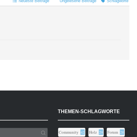
Neueste Beiträge
Ungelesene Beiträge
Schlagworte
THEMEN-SCHLAGWORTE
Community
Holz
Forum
42
29
28