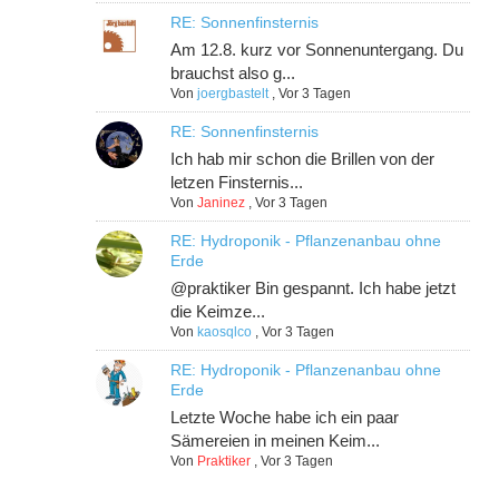
RE: Sonnenfinsternis
Am 12.8. kurz vor Sonnenuntergang. Du
brauchst also g...
Von
joergbastelt
,
Vor 3 Tagen
RE: Sonnenfinsternis
Ich hab mir schon die Brillen von der
letzen Finsternis...
Von
Janinez
,
Vor 3 Tagen
RE: Hydroponik - Pflanzenanbau ohne
Erde
@praktiker Bin gespannt. Ich habe jetzt
die Keimze...
Von
kaosqlco
,
Vor 3 Tagen
RE: Hydroponik - Pflanzenanbau ohne
Erde
Letzte Woche habe ich ein paar
Sämereien in meinen Keim...
Von
Praktiker
,
Vor 3 Tagen