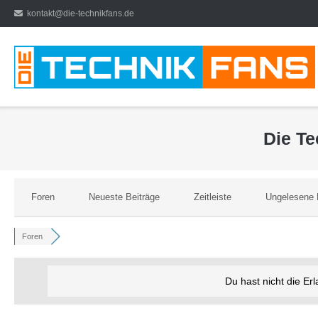
Direkt
kontakt@die-technikfans.de
zum
Inhalt
Die T
Foren
Neueste Beiträge
Zeitleiste
Ungelesene 
Foren
Du hast nicht die Er