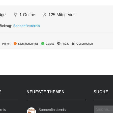
äge
1
Online
125
Mitglieder
Beitrag:
Sonnenfinsternis
Pinnen
Nicht genehmigt
Gelöst
Privat
Geschlossen
E
NEUESTE THEMEN
SUCHE
rnis
Sonnenfinsternis