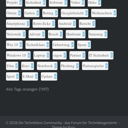
Projekt
Sicherheit
Software
Video
Deko
9
9
9
9
9
Ostern
Garten
Betrug
Googlebericht
Weihnachten
8
8
8
8
8
Smartphone
Retro-Ecke
Android
Bericht
7
7
7
7
Netzwerk
Advent
Bosch
Hardware
Samsung
7
7
7
7
6
Win 10
Technikfans
Geburtstag
Spam
6
6
6
6
Windows 10
Laptop
sägen
Partner
IT Sicherheit
6
5
5
5
5
Film
Kino
Notebook
Phishing
Plattenspieler
5
5
5
5
5
Spiel
E-Mail
Update
4
4
4
Alle Tags anzeigen (1197)
© 2026
Die Technikfans Community - das Forum für Technikbegeisterte
Theme by
Puro