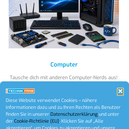
Computer
Tausche dich mit anderen Computer-Nerds aus!
Unser Forum dreht sich rund um Hardware,
Software, Netzwerke und mehr. Hier findest du
Diese Website verwendet Cookies – nähere
Hilfe, Tipps und Tricks.
Informationen dazu und zu Ihren Rechten als Benutzer
finden Sie in unserer
Datenschutzerklärung
und unter
der
Cookie-Richtlinie (EU)
. Klicken Sie auf „Alle
Zum Forum
akzeptieren“, um Cookies zu akzeptieren und unsere