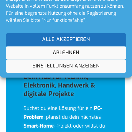
Website in vollem Funktionsumfang nutzen zu können.
Für eine begrenzte Nutzung ohne die Registrierung
wählen Sie bitte "Nur funktionsfähig".
ALLE AKZEPTIEREN
ABLEHNEN
EINSTELLUNGEN ANZEIGEN
Dein Hub für Technik,
Elektronik, Handwerk &
digitale Projekte
Suchst du eine Lösung für ein
PC-
Problem
, planst du dein nächstes
Smart-Home
-Projekt oder willst du