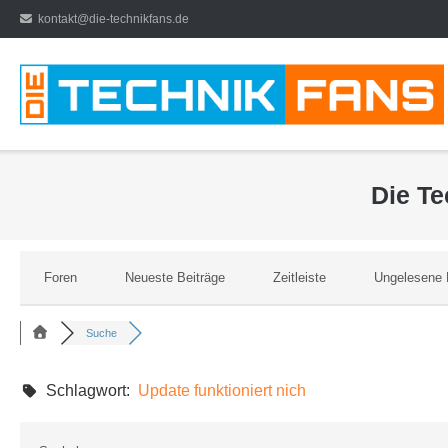
Direkt
kontakt@die-technikfans.de
zum
Inhalt
Die T
Foren
Neueste Beiträge
Zeitleiste
Ungelesene 
Suche
Schlagwort:
Update funktioniert nich