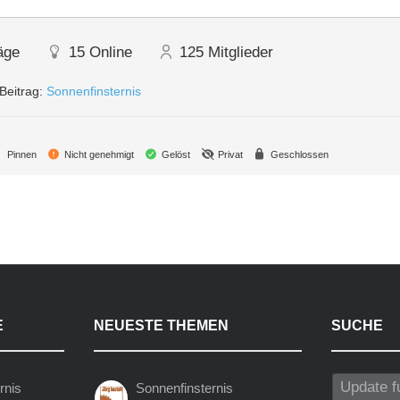
äge
15
Online
125
Mitglieder
Beitrag:
Sonnenfinsternis
Pinnen
Nicht genehmigt
Gelöst
Privat
Geschlossen
E
NEUESTE THEMEN
SUCHE
rnis
Sonnenfinsternis