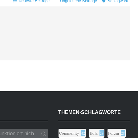
Neueste Beiträge
Ungelesene Beiträge
Schlagworte
THEMEN-SCHLAGWORTE
Community
Holz
Forum
42
29
28