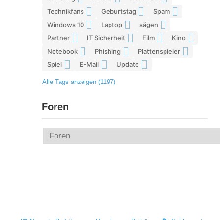
Technikfans
Geburtstag
Spam
6
6
6
Windows 10
Laptop
sägen
6
5
5
Partner
IT Sicherheit
Film
Kino
5
5
5
5
Notebook
Phishing
Plattenspieler
5
5
5
Spiel
E-Mail
Update
4
4
4
Alle Tags anzeigen (1197)
Foren