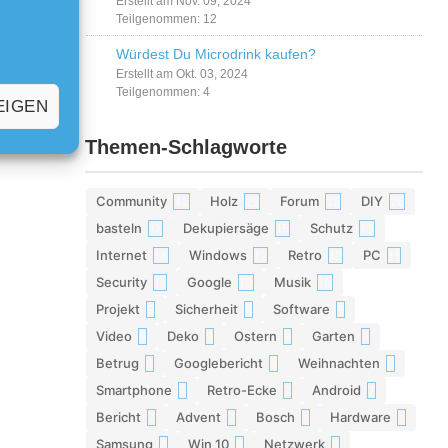
Erstellt am Nov. 09, 2024
Teilgenommen: 12
Würdest Du Microdrink kaufen?
Erstellt am Okt. 03, 2024
Teilgenommen: 4
EIGEN
Themen-Schlagworte
Community
Holz
Forum
DIY
42
29
28
26
basteln
Dekupiersäge
Schutz
17
15
13
Internet
Windows
Retro
PC
13
12
12
11
Security
Google
Musik
11
10
10
Projekt
Sicherheit
Software
9
9
9
Video
Deko
Ostern
Garten
9
9
8
8
Betrug
Googlebericht
Weihnachten
8
8
8
Smartphone
Retro-Ecke
Android
7
7
7
Bericht
Advent
Bosch
Hardware
7
7
7
7
Samsung
Win 10
Netzwerk
6
6
6