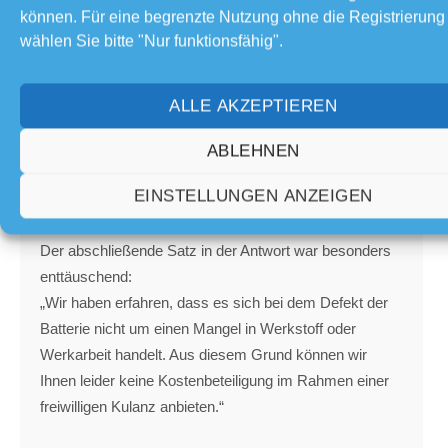
können. Für eine begrenzte Nutzung ohne die Registrierung
Batterien um spezielle, besonders belastbare Akkus –
wählen Sie bitte "Nur funktionsfähig".
entsprechend teuer sind sie auch. Dafür, so hieß es,
gäbe es eine Garantie von drei oder sogar vier Jahren.
ALLE AKZEPTIEREN
Ich habe VW darauf hingewiesen und um Kulanz
gebeten. Doch mein Antrag wurde abgelehnt – mit der
ABLEHNEN
Begründung, in meinem Fall gelte ausschließlich die
zweijährige Werksgarantie. Die längere Akku-Garantie
EINSTELLUNGEN ANZEIGEN
sei nicht anwendbar.
Der abschließende Satz in der Antwort war besonders
enttäuschend:
„Wir haben erfahren, dass es sich bei dem Defekt der
Batterie nicht um einen Mangel in Werkstoff oder
Werkarbeit handelt. Aus diesem Grund können wir
Ihnen leider keine Kostenbeteiligung im Rahmen einer
freiwilligen Kulanz anbieten.“