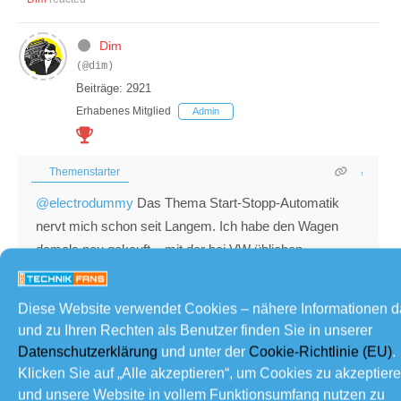
Dim
(@dim)
Beiträge: 2921
Erhabenes Mitglied
Admin
Themenstarter
@electrodummy
Das Thema Start-Stopp-Automatik
nervt mich schon seit Langem. Ich habe den Wagen
damals neu gekauft – mit der bei VW üblichen
Werksgarantie von zwei Jahren. Das Start-Stopp-
System war für mich damals neu, und ich wusste nicht,
Diese Website verwendet Cookies – nähere Informationen 
dass die Batterie unter dieser Technik besonders stark
und zu Ihren Rechten als Benutzer finden Sie in unserer
leidet.
Datenschutzerklärung
und unter der
Cookie-Richtlinie (EU)
.
Klicken Sie auf „Alle akzeptieren“, um Cookies zu akzeptier
Im dritten Jahr war es dann soweit: Die Batterie war
und unsere Website in vollem Funktionsumfang nutzen zu
defekt. Laut VW handelt es sich bei Start-Stopp-