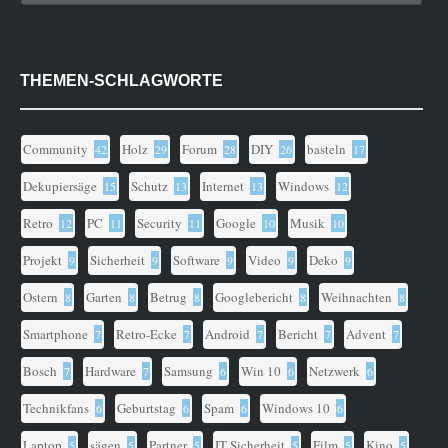
THEMEN-SCHLAGWORTE
Community
Holz
Forum
DIY
basteln
42
29
28
26
17
Dekupiersäge
Schutz
Internet
Windows
15
13
13
12
Retro
PC
Security
Google
Musik
12
11
11
10
10
Projekt
Sicherheit
Software
Video
Deko
9
9
9
9
9
Ostern
Garten
Betrug
Googlebericht
Weihnachten
8
8
8
8
8
Smartphone
Retro-Ecke
Android
Bericht
Advent
7
7
7
7
7
Bosch
Hardware
Samsung
Win 10
Netzwerk
7
7
6
6
6
Technikfans
Geburtstag
Spam
Windows 10
6
6
6
6
Laptop
sägen
Partner
IT Sicherheit
Film
Kino
5
5
5
5
5
5