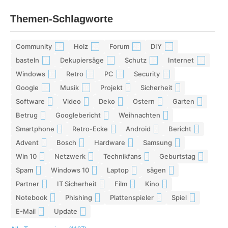
Themen-Schlagworte
Community
Holz
Forum
DIY
42
29
28
26
basteln
Dekupiersäge
Schutz
Internet
17
15
13
13
Windows
Retro
PC
Security
12
12
11
11
Google
Musik
Projekt
Sicherheit
10
10
9
9
Software
Video
Deko
Ostern
Garten
9
9
9
8
8
Betrug
Googlebericht
Weihnachten
8
8
8
Smartphone
Retro-Ecke
Android
Bericht
7
7
7
7
Advent
Bosch
Hardware
Samsung
7
7
7
6
Win 10
Netzwerk
Technikfans
Geburtstag
6
6
6
6
Spam
Windows 10
Laptop
sägen
6
6
5
5
Partner
IT Sicherheit
Film
Kino
5
5
5
5
Notebook
Phishing
Plattenspieler
Spiel
5
5
5
4
E-Mail
Update
4
4