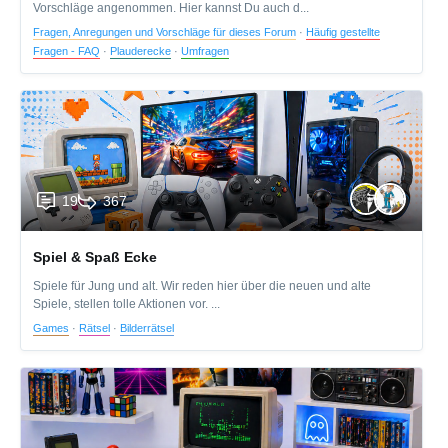
Vorschläge angenommen. Hier kannst Du auch d...
Fragen, Anregungen und Vorschläge für dieses Forum
·
Häufig gestellte
Fragen - FAQ
·
Plauderecke
·
Umfragen
19
367
Spiel & Spaß Ecke
Spiele für Jung und alt. Wir reden hier über die neuen und alte
Spiele, stellen tolle Aktionen vor. ...
Games
·
Rätsel
·
Bilderrätsel