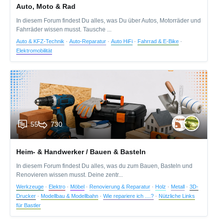
Auto, Moto & Rad
In diesem Forum findest Du alles, was Du über Autos, Motorräder und
Fahrräder wissen musst. Tausche ...
Auto & KFZ-Technik
·
Auto-Reparatur
·
Auto HiFi
·
Fahrrad & E-Bike
·
Elektromobilität
55
730
Heim- & Handwerker / Bauen & Basteln
In diesem Forum findest Du alles, was du zum Bauen, Basteln und
Renovieren wissen musst. Deine zentr...
Werkzeuge
·
Elektro
·
Möbel
·
Renovierung & Reparatur
·
Holz
·
Metall
·
3D-
Drucker
·
Modellbau & Modellbahn
·
Wie repariere ich ....?
·
Nützliche Links
für Bastler