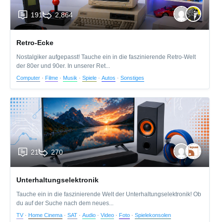
191
2,864
Retro-Ecke
Nostalgiker aufgepasst! Tauche ein in die faszinierende Retro-Welt
der 80er und 90er. In unserer Ret...
Computer
·
Filme
·
Musik
·
Spiele
·
Autos
·
Sonstiges
21
270
Unterhaltungselektronik
Tauche ein in die faszinierende Welt der Unterhaltungselektronik! Ob
du auf der Suche nach dem neues...
TV
·
Home Cinema
·
SAT
·
Audio
·
Video
·
Foto
·
Spielekonsolen