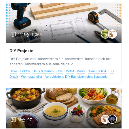
111
1,368
DIY Projekte
DIY Projekte von Handwerkern für Handwerker. Tausche dich mit
anderen Handwerkern aus, teile deine P...
Deko
·
Elektro
·
Haus & Garten
·
Holz
·
Metall
·
Möbel
·
Solar Technik
·
3D
Druck
·
Werkstatthelfer
·
Verschiedene DIY-Basteleien ohne Kategorie
9
97