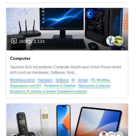
160
2,124
Computer
Tausche dich mit anderen Computer-Nerds aus! Unser Forum dreht
sich rund um Hardware, Software, Netz...
Betriebssysteme
·
Hardware
·
Software
·
KI
·
Schutz
·
PC-Modding,
Reparaturen und DIY
·
Peripherie & Zubehör
·
Netzwerke & Internet
·
Raspberry Pi, Arduino & andere Einplatinencomputer