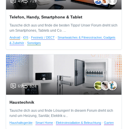
49
719
Telefon, Handy, Smartphone & Tablet
Tausche dich aus und finde die besten Tipps! Unser Forum dreht sich
um Smartphones, Tablets und Co. ...
Android
·
iOS
·
Festnetz / DECT
·
Smartwatches & Fitnesstracker, Gadgets
& Zubehör
·
Sonstiges
69
824
Haustechnik
Tausche dich aus und finde Lösungen! In diesem Forum dreht sich
rund um Heizung, Sanitär, Elektrik u...
Haushaltsgeräte
·
Smart Home
·
Elektroinstallation & Beleuchtung
·
Garten