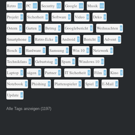
Retro
PC
Security
Google
Musik
12
11
11
10
10
Projekt
Sicherheit
Software
Video
Deko
9
9
9
9
9
Ostern
Garten
Betrug
Googlebericht
Weihnachten
8
8
8
8
8
Smartphone
Retro-Ecke
Android
Bericht
Advent
7
7
7
7
7
Bosch
Hardware
Samsung
Win 10
Netzwerk
7
7
6
6
6
Technikfans
Geburtstag
Spam
Windows 10
6
6
6
6
Laptop
sägen
Partner
IT Sicherheit
Film
Kino
5
5
5
5
5
5
Notebook
Phishing
Plattenspieler
Spiel
E-Mail
5
5
5
4
4
Update
4
Alle Tags anzeigen (1197)