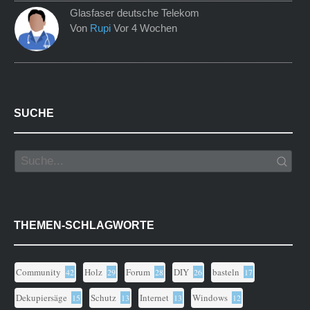
Glasfaser deutsche Telekom
Von
Rupi
Vor 4 Wochen
SUCHE
THEMEN-SCHLAGWORTE
Community
Holz
Forum
DIY
basteln
42
29
28
26
17
Dekupiersäge
Schutz
Internet
Windows
15
13
13
12