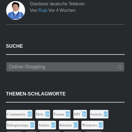
Glasfaser deutsche Telekom
Von
Rupi
Vor 4 Wochen
SUCHE
THEMEN-SCHLAGWORTE
Community
Holz
Forum
DIY
basteln
42
29
28
26
17
Dekupiersäge
Schutz
Internet
Windows
15
13
13
12