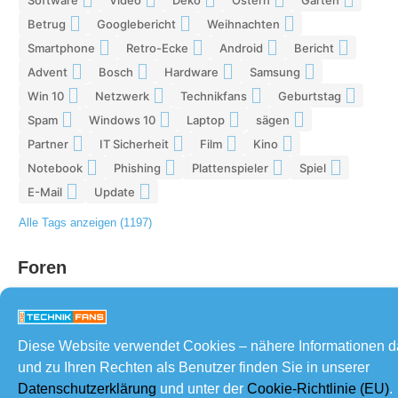
Betrug
Googlebericht
Weihnachten
8
8
8
Smartphone
Retro-Ecke
Android
Bericht
7
7
7
7
Advent
Bosch
Hardware
Samsung
7
7
7
6
Win 10
Netzwerk
Technikfans
Geburtstag
6
6
6
6
Spam
Windows 10
Laptop
sägen
6
6
5
5
Partner
IT Sicherheit
Film
Kino
5
5
5
5
Notebook
Phishing
Plattenspieler
Spiel
5
5
5
4
E-Mail
Update
4
4
Alle Tags anzeigen (1197)
Foren
Diese Website verwendet Cookies – nähere Informationen 
und zu Ihren Rechten als Benutzer finden Sie in unserer
Datenschutzerklärung
und unter der
Cookie-Richtlinie (EU)
.