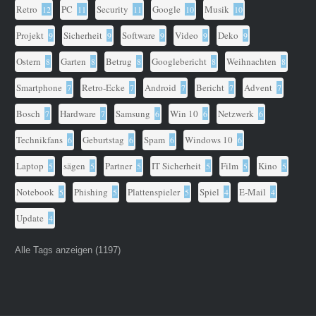
Retro
PC
Security
Google
Musik
12
11
11
10
10
Projekt
Sicherheit
Software
Video
Deko
9
9
9
9
9
Ostern
Garten
Betrug
Googlebericht
Weihnachten
8
8
8
8
8
Smartphone
Retro-Ecke
Android
Bericht
Advent
7
7
7
7
7
Bosch
Hardware
Samsung
Win 10
Netzwerk
7
7
6
6
6
Technikfans
Geburtstag
Spam
Windows 10
6
6
6
6
Laptop
sägen
Partner
IT Sicherheit
Film
Kino
5
5
5
5
5
5
Notebook
Phishing
Plattenspieler
Spiel
E-Mail
5
5
5
4
4
Update
4
Alle Tags anzeigen (1197)