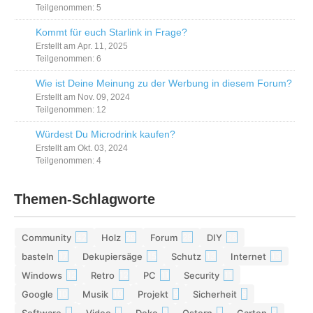
Teilgenommen: 5
Kommt für euch Starlink in Frage?
Erstellt am Apr. 11, 2025
Teilgenommen: 6
Wie ist Deine Meinung zu der Werbung in diesem Forum?
Erstellt am Nov. 09, 2024
Teilgenommen: 12
Würdest Du Microdrink kaufen?
Erstellt am Okt. 03, 2024
Teilgenommen: 4
Themen-Schlagworte
Community
Holz
Forum
DIY
42
29
28
26
basteln
Dekupiersäge
Schutz
Internet
17
15
13
13
Windows
Retro
PC
Security
12
12
11
11
Google
Musik
Projekt
Sicherheit
10
10
9
9
Software
Video
Deko
Ostern
Garten
9
9
9
8
8