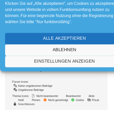
Teilen:
Klicken Sie auf „Alle akzeptieren“, um Cookies zu akzeptier
und unsere Website in vollem Funktionsumfang nutzen zu
können. Für eine begrenzte Nutzung ohne die Registrierung
Forum Information
wählen Sie bitte "Nur funktionsfähig".
92
Foren
1,085
Themen
ALLE AKZEPTIEREN
16.7 K
Beiträge
11
Online
ABLEHNEN
125
Mitglieder
EINSTELLUNGEN ANZEIGEN
Unser neuestes Mitglied:
How to Add Sounds
Letzter Beitrag:
Sonnenfinsternis
Forum Icons:
Keine ungelesenen Beiträge
Ungelesene Beiträge
Thema Icons:
Nicht beantwortet
Beantwortet
Aktiv
Heiß
Pinnen
Nicht genehmigt
Gelöst
Privat
Geschlossen