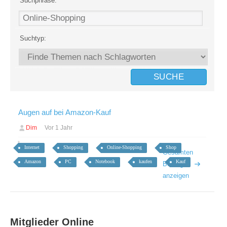
Suchphrase:
Suchtyp:
Augen auf bei Amazon-Kauf
Dim
Vor 1 Jahr
Internet
Shopping
Online-Shopping
Shop
Gesamten
Amazon
PC
Notebook
kaufen
Kauf
Beitrag
anzeigen
Mitglieder Online