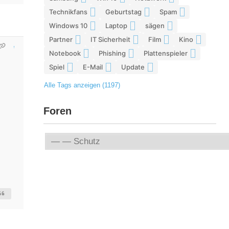
Technikfans
Geburtstag
Spam
6
6
6
Windows 10
Laptop
sägen
6
5
5
Partner
IT Sicherheit
Film
Kino
5
5
5
5
Notebook
Phishing
Plattenspieler
5
5
5
Spiel
E-Mail
Update
4
4
4
Alle Tags anzeigen (1197)
Foren