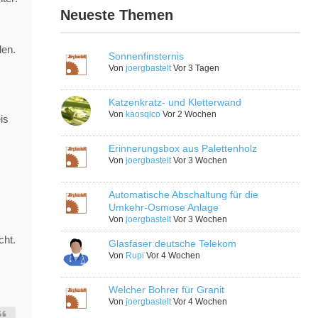
Neueste Themen
len.
Sonnenfinsternis
Von
joergbastelt
Vor 3 Tagen
Katzenkratz- und Kletterwand
Von
kaosqlco
Vor 2 Wochen
is
Erinnerungsbox aus Palettenholz
Von
joergbastelt
Vor 3 Wochen
Automatische Abschaltung für die
Umkehr-Osmose Anlage
Von
joergbastelt
Vor 3 Wochen
cht.
Glasfaser deutsche Telekom
Von
Rupi
Vor 4 Wochen
Welcher Bohrer für Granit
Von
joergbastelt
Vor 4 Wochen