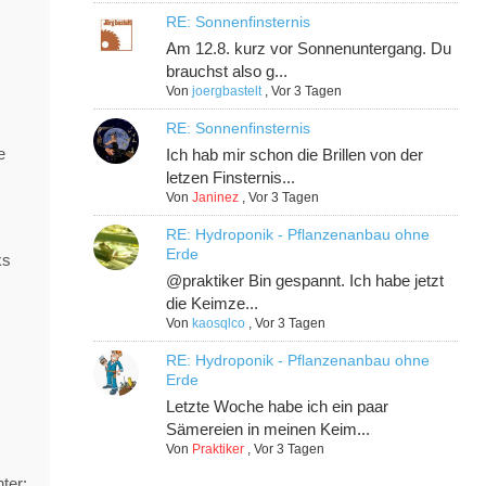
RE: Sonnenfinsternis
Am 12.8. kurz vor Sonnenuntergang. Du
brauchst also g...
Von
joergbastelt
,
Vor 3 Tagen
RE: Sonnenfinsternis
e
Ich hab mir schon die Brillen von der
letzen Finsternis...
Von
Janinez
,
Vor 3 Tagen
RE: Hydroponik - Pflanzenanbau ohne
Erde
ks
@praktiker Bin gespannt. Ich habe jetzt
die Keimze...
Von
kaosqlco
,
Vor 3 Tagen
RE: Hydroponik - Pflanzenanbau ohne
Erde
Letzte Woche habe ich ein paar
Sämereien in meinen Keim...
Von
Praktiker
,
Vor 3 Tagen
ter: