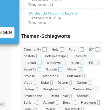
Erstellt am Nov. 09, 2024
Teilgenommen: 12
Würdest Du Microdrink kaufen?
Erstellt am Okt. 03, 2024
Teilgenommen: 4
EIGEN
g.
Themen-Schlagworte
Community
Holz
Forum
DIY
42
29
28
26
basteln
Dekupiersäge
Schutz
17
15
13
Internet
Windows
Retro
PC
13
12
12
11
Security
Google
Musik
11
10
10
Projekt
Sicherheit
Software
9
9
9
Video
Deko
Ostern
Garten
9
9
8
8
Betrug
Googlebericht
Weihnachten
8
8
8
Smartphone
Retro-Ecke
Android
7
7
7
Bericht
Advent
Bosch
Hardware
7
7
7
7
Samsung
Win 10
Netzwerk
6
6
6