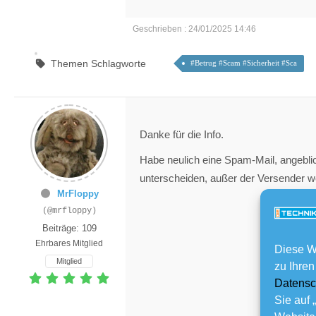
Geschrieben : 24/01/2025 14:46
Themen Schlagworte
#Betrug #Scam #Sicherheit #Sca
Danke für die Info.
Habe neulich eine Spam-Mail, angeblic
unterscheiden, außer der Versender we
MrFloppy
(@mrfloppy)
Beiträge: 109
Ehrbares Mitglied
Diese W
Mitglied
zu Ihren
Datensc
Sie auf 