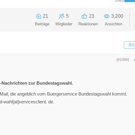
21
5
23
3,200
Beiträge
Mitglieder
Reaktionen
Ansichten
RS
[#1086]
-Nachrichten zur Bundestagswahl.
-E-Mail, die angeblich vom Buergerservice Bundestagswahl kommt.
-wahl[at]servicesclient. de.