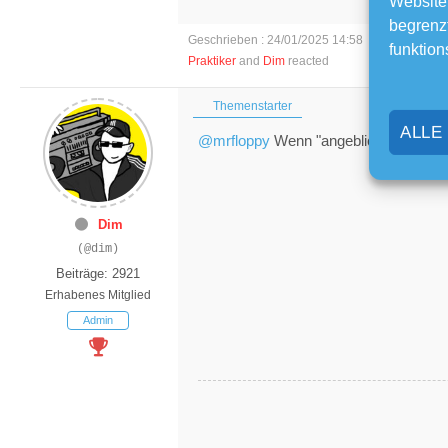
Website
begrenzt
Geschrieben : 24/01/2025 14:58
funktion
Praktiker
and
Dim
reacted
Themenstarter
ALLE
@mrfloppy
Wenn "angeblich", dann ist
Dim
(@dim)
Beiträge: 2921
Erhabenes Mitglied
Admin