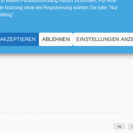
 in vollem Funktionsumfang nutzen zu können. Für eine
e Nutzung ohne die Registrierung wählen Sie bitte "Nur
sfähig".
 AKZEPTIEREN
ABLEHNEN
EINSTELLUNGEN ANZ
 das eher "Scam" oder "Phishing". "Spam" ist nur unerlaubte Werbun