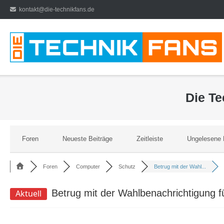
Direkt
kontakt@die-technikfans.de
zum
Inhalt
Die T
Foren
Neueste Beiträge
Zeitleiste
Ungelesene 
Foren
Computer
Schutz
Betrug mit der Wahl...
Betrug mit der Wahlbenachrichtigung f
Aktuell