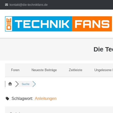
Direkt
kontakt@die-technikfans.de
zum
Inhalt
Die T
Foren
Neueste Beiträge
Zeitleiste
Ungelesene 
Suche
Schlagwort:
Anleitungen