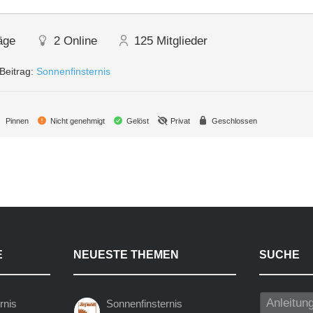
äge
2
Online
125
Mitglieder
Beitrag:
Sonnenfinsternis
Pinnen
Nicht genehmigt
Gelöst
Privat
Geschlossen
E
NEUESTE THEMEN
SUCHE
rnis
Sonnenfinsternis