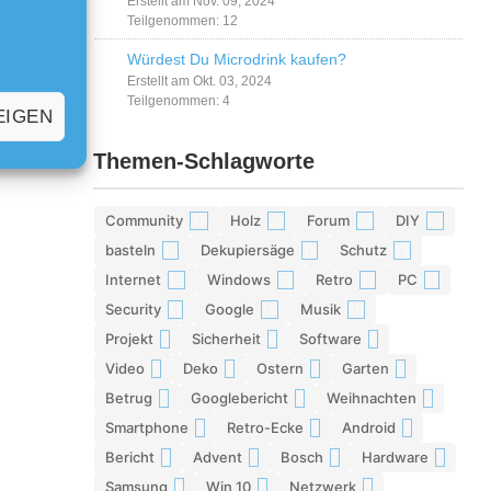
Erstellt am Nov. 09, 2024
Teilgenommen: 12
Würdest Du Microdrink kaufen?
Erstellt am Okt. 03, 2024
Teilgenommen: 4
EIGEN
Themen-Schlagworte
Community
Holz
Forum
DIY
42
29
28
26
basteln
Dekupiersäge
Schutz
17
15
13
Internet
Windows
Retro
PC
13
12
12
11
Security
Google
Musik
11
10
10
Projekt
Sicherheit
Software
9
9
9
Video
Deko
Ostern
Garten
9
9
8
8
Betrug
Googlebericht
Weihnachten
8
8
8
Smartphone
Retro-Ecke
Android
7
7
7
Bericht
Advent
Bosch
Hardware
7
7
7
7
Samsung
Win 10
Netzwerk
6
6
6