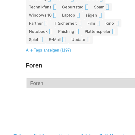
Technikfans
Geburtstag
Spam
6
6
6
Windows 10
Laptop
sägen
6
5
5
Partner
IT Sicherheit
Film
Kino
5
5
5
5
Notebook
Phishing
Plattenspieler
5
5
5
Spiel
E-Mail
Update
4
4
4
Alle Tags anzeigen (1197)
Foren