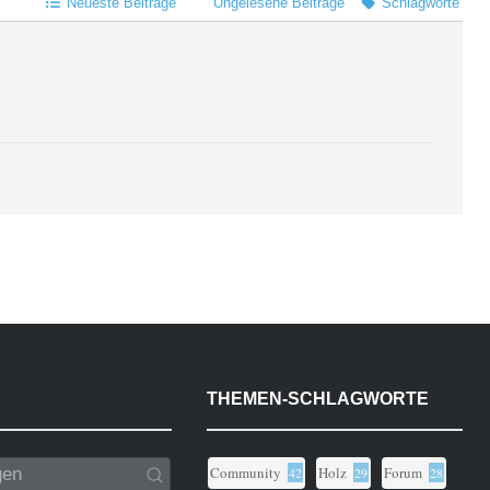
Neueste Beiträge
Ungelesene Beiträge
Schlagworte
THEMEN-SCHLAGWORTE
Community
Holz
Forum
42
29
28