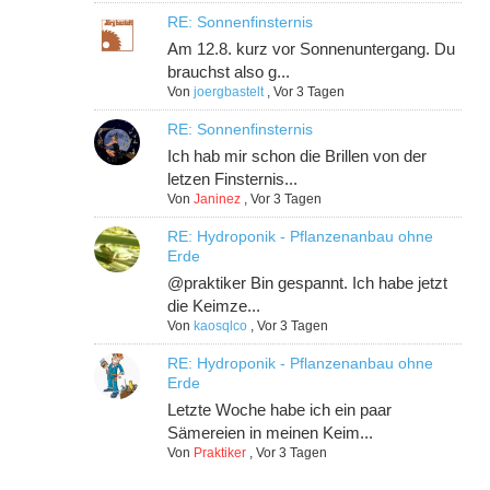
RE: Sonnenfinsternis
Am 12.8. kurz vor Sonnenuntergang. Du
brauchst also g...
Von
joergbastelt
,
Vor 3 Tagen
RE: Sonnenfinsternis
Ich hab mir schon die Brillen von der
letzen Finsternis...
Von
Janinez
,
Vor 3 Tagen
RE: Hydroponik - Pflanzenanbau ohne
Erde
@praktiker Bin gespannt. Ich habe jetzt
die Keimze...
Von
kaosqlco
,
Vor 3 Tagen
RE: Hydroponik - Pflanzenanbau ohne
Erde
Letzte Woche habe ich ein paar
Sämereien in meinen Keim...
Von
Praktiker
,
Vor 3 Tagen