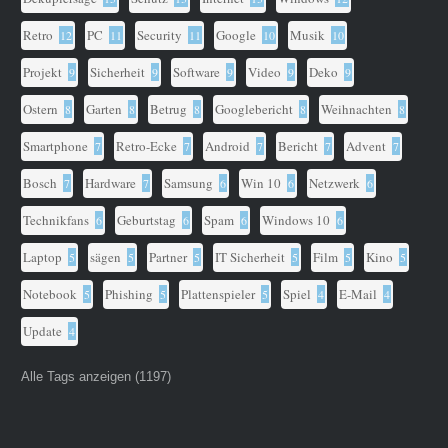
Retro
PC
Security
Google
Musik
12
11
11
10
10
Projekt
Sicherheit
Software
Video
Deko
9
9
9
9
9
Ostern
Garten
Betrug
Googlebericht
Weihnachten
8
8
8
8
8
Smartphone
Retro-Ecke
Android
Bericht
Advent
7
7
7
7
7
Bosch
Hardware
Samsung
Win 10
Netzwerk
7
7
6
6
6
Technikfans
Geburtstag
Spam
Windows 10
6
6
6
6
Laptop
sägen
Partner
IT Sicherheit
Film
Kino
5
5
5
5
5
5
Notebook
Phishing
Plattenspieler
Spiel
E-Mail
5
5
5
4
4
Update
4
Alle Tags anzeigen (1197)