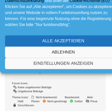
Datenschutzerklärung
und unter der
Cookie-Richtlinie (EU)
.
Teilen:
Klicken Sie auf „Alle akzeptieren“, um Cookies zu akzeptier
und unsere Website in vollem Funktionsumfang nutzen zu
können. Für eine begrenzte Nutzung ohne die Registrierung
Forum Information
wählen Sie bitte "Nur funktionsfähig".
92
Foren
1,085
Themen
ALLE AKZEPTIEREN
16.7 K
Beiträge
2
Online
ABLEHNEN
125
Mitglieder
EINSTELLUNGEN ANZEIGEN
Unser neuestes Mitglied:
How to Add Sounds
Letzter Beitrag:
Sonnenfinsternis
Forum Icons:
Keine ungelesenen Beiträge
Ungelesene Beiträge
Thema Icons:
Nicht beantwortet
Beantwortet
Aktiv
Heiß
Pinnen
Nicht genehmigt
Gelöst
Privat
Geschlossen