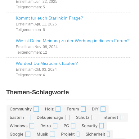
Erstellt am Juni 22, 2025
Teilgenommen: 5
Kommt für euch Starlink in Frage?
Erstellt am Apr. 11, 2025
Teilgenommen: 6
Wie ist Deine Meinung zu der Werbung in diesem Forum?
Erstellt am Nov. 09, 2024
Teilgenommen: 12
Würdest Du Microdrink kaufen?
Erstellt am Okt. 03, 2024
Teilgenommen: 4
Themen-Schlagworte
Community
Holz
Forum
DIY
42
29
28
26
basteln
Dekupiersäge
Schutz
Internet
17
15
13
13
Windows
Retro
PC
Security
12
12
11
11
Google
Musik
Projekt
Sicherheit
10
10
9
9