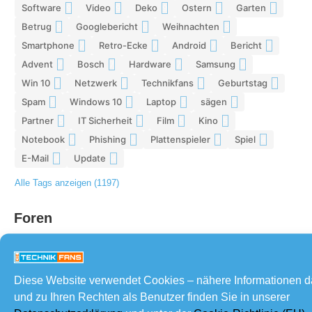
Software
Video
Deko
Ostern
Garten
9
9
9
8
8
Betrug
Googlebericht
Weihnachten
8
8
8
Smartphone
Retro-Ecke
Android
Bericht
7
7
7
7
Advent
Bosch
Hardware
Samsung
7
7
7
6
Win 10
Netzwerk
Technikfans
Geburtstag
6
6
6
6
Spam
Windows 10
Laptop
sägen
6
6
5
5
Partner
IT Sicherheit
Film
Kino
5
5
5
5
Notebook
Phishing
Plattenspieler
Spiel
5
5
5
4
E-Mail
Update
4
4
Alle Tags anzeigen (1197)
Foren
Diese Website verwendet Cookies – nähere Informationen 
und zu Ihren Rechten als Benutzer finden Sie in unserer