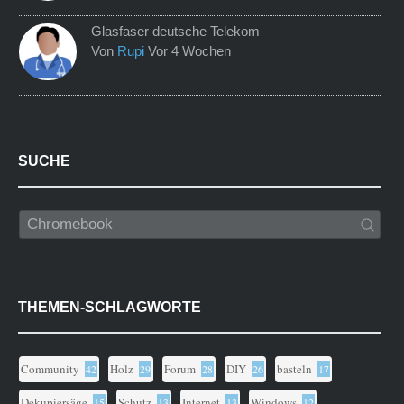
Glasfaser deutsche Telekom
Von
Rupi
Vor 4 Wochen
SUCHE
THEMEN-SCHLAGWORTE
Community
Holz
Forum
DIY
basteln
42
29
28
26
17
Dekupiersäge
Schutz
Internet
Windows
15
13
13
12