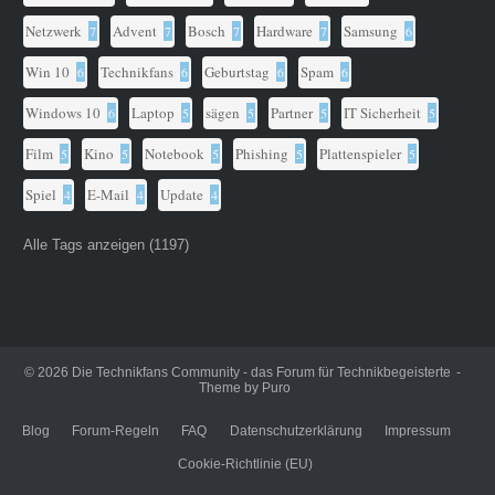
Netzwerk
Advent
Bosch
Hardware
Samsung
7
7
7
7
6
Win 10
Technikfans
Geburtstag
Spam
6
6
6
6
Windows 10
Laptop
sägen
Partner
IT Sicherheit
6
5
5
5
5
Film
Kino
Notebook
Phishing
Plattenspieler
5
5
5
5
5
Spiel
E-Mail
Update
4
4
4
Alle Tags anzeigen (1197)
© 2026
Die Technikfans Community - das Forum für Technikbegeisterte
Theme by
Puro
Blog
Forum-Regeln
FAQ
Datenschutzerklärung
Impressum
Cookie-Richtlinie (EU)