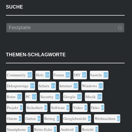
SUCHE
THEMEN-SCHLAGWORTE
Community
Holz
Forum
DIY
basteln
42
29
28
26
17
Dekupiersäge
Schutz
Internet
Windows
15
13
13
12
Retro
PC
Security
Google
Musik
12
11
11
10
10
Projekt
Sicherheit
Software
Video
Deko
9
9
9
9
9
Ostern
Garten
Betrug
Googlebericht
Weihnachten
8
8
8
8
8
Smartphone
Retro-Ecke
Android
Bericht
7
7
7
7