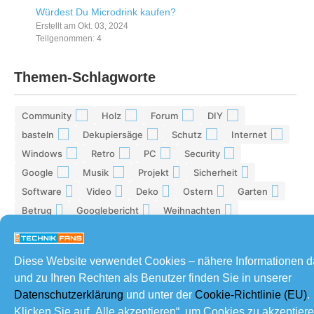
Würdest Du Microdrink kaufen?
Erstellt am Okt. 03, 2024
Teilgenommen: 4
Themen-Schlagworte
Community
Holz
Forum
DIY
42
29
28
26
basteln
Dekupiersäge
Schutz
Internet
17
15
13
13
Windows
Retro
PC
Security
12
12
11
11
Google
Musik
Projekt
Sicherheit
10
10
9
9
Software
Video
Deko
Ostern
Garten
9
9
9
8
8
Betrug
Googlebericht
Weihnachten
8
8
8
Smartphone
Retro-Ecke
Android
Bericht
7
7
7
7
Netzwerk
Advent
Bosch
Hardware
7
7
7
7
Diese Website verwendet Cookies – nähere Informationen 
Samsung
Win 10
Technikfans
Geburtstag
6
6
6
6
und zu Ihren Rechten als Benutzer finden Sie in unserer
Spam
Windows 10
Laptop
sägen
6
6
5
5
Datenschutzerklärung
und unter der
Cookie-Richtlinie (EU)
.
Partner
IT Sicherheit
Film
Kino
5
5
5
5
Klicken Sie auf „Alle akzeptieren“, um Cookies zu akzeptier