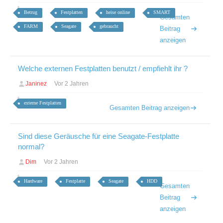
Betrug
Festplatten
heise online
SMART
Gesamten
FARM
Seagate
gebraucht
Beitrag
anzeigen
Welche externen Festplatten benutzt / empfiehlt ihr ?
Janinez
Vor 2 Jahren
externe Festplatten
Gesamten Beitrag anzeigen
Sind diese Geräusche für eine Seagate-Festplatte
normal?
Dim
Vor 2 Jahren
Hardware
Festplatte
Seagate
HDD
Gesamten
Beitrag
anzeigen