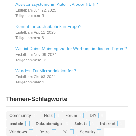
Assistenzsysteme im Auto - JA oder NEIN?
Erstellt am Juni 22, 2025
Teilgenommen: 5
Kommt für euch Starlink in Frage?
Erstellt am Apr. 11, 2025
Teilgenommen: 6
Wie ist Deine Meinung zu der Werbung in diesem Forum?
Erstellt am Nov. 09, 2024
Teilgenommen: 12
Würdest Du Microdrink kaufen?
Erstellt am Okt. 03, 2024
Teilgenommen: 4
Themen-Schlagworte
Community
Holz
Forum
DIY
42
29
28
26
basteln
Dekupiersäge
Schutz
Internet
17
15
13
13
Windows
Retro
PC
Security
12
12
11
11