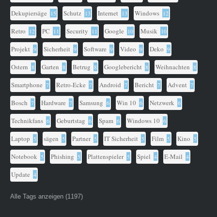
Dekupiersäge
Schutz
Internet
Windows
15
13
13
12
Retro
PC
Security
Google
Musik
12
11
11
10
10
Projekt
Sicherheit
Software
Video
Deko
9
9
9
9
9
Ostern
Garten
Betrug
Googlebericht
Weihnachten
8
8
8
8
8
Smartphone
Retro-Ecke
Android
Bericht
Advent
7
7
7
7
7
Bosch
Hardware
Samsung
Win 10
Netzwerk
7
7
6
6
6
Technikfans
Geburtstag
Spam
Windows 10
6
6
6
6
Laptop
sägen
Partner
IT Sicherheit
Film
Kino
5
5
5
5
5
5
Notebook
Phishing
Plattenspieler
Spiel
E-Mail
5
5
5
4
4
Update
4
Alle Tags anzeigen (1197)