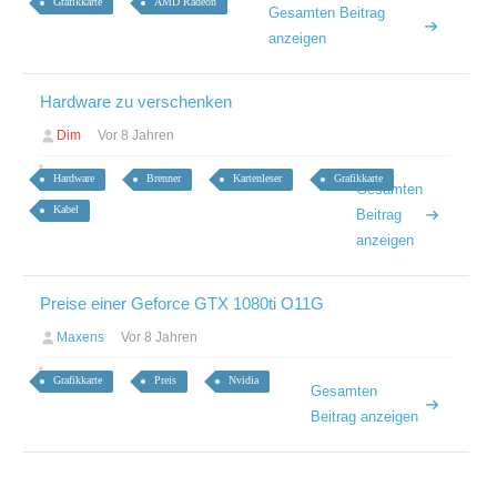
Grafikkarte
AMD Radeon
Gesamten Beitrag
anzeigen
Hardware zu verschenken
Dim
Vor 8 Jahren
Hardware
Brenner
Kartenleser
Grafikkarte
Gesamten
Kabel
Beitrag
anzeigen
Preise einer Geforce GTX 1080ti O11G
Maxens
Vor 8 Jahren
Grafikkarte
Preis
Nvidia
Gesamten
Beitrag anzeigen