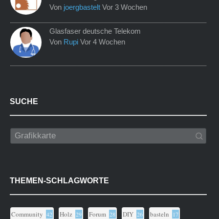
Von
joergbastelt
Vor 3 Wochen
Glasfaser deutsche Telekom
Von
Rupi
Vor 4 Wochen
SUCHE
THEMEN-SCHLAGWORTE
Community
Holz
Forum
DIY
basteln
42
29
28
26
17