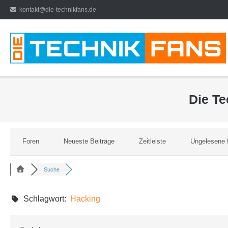
Direkt
kontakt@die-technikfans.de
zum
Inhalt
Die T
Foren
Neueste Beiträge
Zeitleiste
Ungelesene 
Suche
Schlagwort:
Hacking