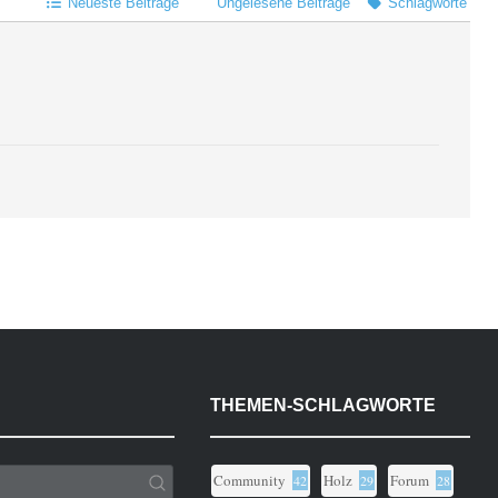
Neueste Beiträge
Ungelesene Beiträge
Schlagworte
THEMEN-SCHLAGWORTE
Community
Holz
Forum
42
29
28