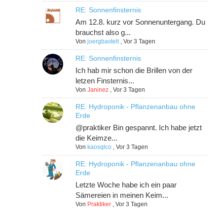
RE: Sonnenfinsternis
Am 12.8. kurz vor Sonnenuntergang. Du
brauchst also g...
Von
joergbastelt
,
Vor 3 Tagen
RE: Sonnenfinsternis
Ich hab mir schon die Brillen von der
letzen Finsternis...
Von
Janinez
,
Vor 3 Tagen
RE: Hydroponik - Pflanzenanbau ohne
Erde
@praktiker Bin gespannt. Ich habe jetzt
die Keimze...
Von
kaosqlco
,
Vor 3 Tagen
RE: Hydroponik - Pflanzenanbau ohne
Erde
Letzte Woche habe ich ein paar
Sämereien in meinen Keim...
Von
Praktiker
,
Vor 3 Tagen