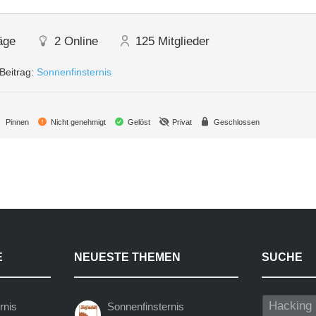
äge
2
Online
125
Mitglieder
Beitrag:
Sonnenfinsternis
Pinnen
Nicht genehmigt
Gelöst
Privat
Geschlossen
E
NEUESTE THEMEN
SUCHE
rnis
Sonnenfinsternis