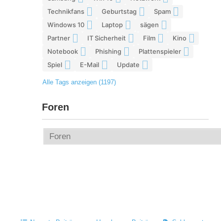
Technikfans
Geburtstag
Spam
6
6
6
Windows 10
Laptop
sägen
6
5
5
Partner
IT Sicherheit
Film
Kino
5
5
5
5
Notebook
Phishing
Plattenspieler
5
5
5
Spiel
E-Mail
Update
4
4
4
Alle Tags anzeigen (1197)
Foren