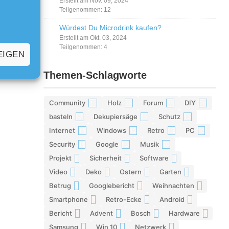
Erstellt am Nov. 09, 2024
Teilgenommen: 12
Würdest Du Microdrink kaufen?
Erstellt am Okt. 03, 2024
Teilgenommen: 4
EIGEN
Themen-Schlagworte
Community
Holz
Forum
DIY
42
29
28
26
basteln
Dekupiersäge
Schutz
17
15
13
Internet
Windows
Retro
PC
13
12
12
11
Security
Google
Musik
11
10
10
Projekt
Sicherheit
Software
9
9
9
Video
Deko
Ostern
Garten
9
9
8
8
Betrug
Googlebericht
Weihnachten
8
8
8
Smartphone
Retro-Ecke
Android
7
7
7
Bericht
Advent
Bosch
Hardware
7
7
7
7
Samsung
Win 10
Netzwerk
6
6
6