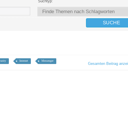
Suchtyp:
curity
Internet
Messenger
Gesamten Beitrag anze