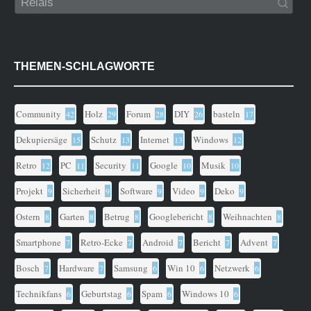
THEMEN-SCHLAGWORTE
Community
Holz
Forum
DIY
basteln
42
29
28
26
17
Dekupiersäge
Schutz
Internet
Windows
15
13
13
12
Retro
PC
Security
Google
Musik
12
11
11
10
10
Projekt
Sicherheit
Software
Video
Deko
9
9
9
9
9
Ostern
Garten
Betrug
Googlebericht
Weihnachten
8
8
8
8
8
Smartphone
Retro-Ecke
Android
Bericht
Advent
7
7
7
7
7
Bosch
Hardware
Samsung
Win 10
Netzwerk
7
7
6
6
6
Technikfans
Geburtstag
Spam
Windows 10
6
6
6
6