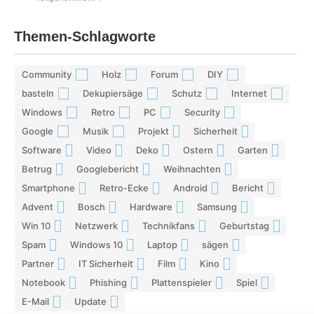
Themen-Schlagworte
Community
Holz
Forum
DIY
42
29
28
26
basteln
Dekupiersäge
Schutz
Internet
17
15
13
13
Windows
Retro
PC
Security
12
12
11
11
Google
Musik
Projekt
Sicherheit
10
10
9
9
Software
Video
Deko
Ostern
Garten
9
9
9
8
8
Betrug
Googlebericht
Weihnachten
8
8
8
Smartphone
Retro-Ecke
Android
Bericht
7
7
7
7
Advent
Bosch
Hardware
Samsung
7
7
7
6
Win 10
Netzwerk
Technikfans
Geburtstag
6
6
6
6
Spam
Windows 10
Laptop
sägen
6
6
5
5
Partner
IT Sicherheit
Film
Kino
5
5
5
5
Notebook
Phishing
Plattenspieler
Spiel
5
5
5
4
E-Mail
Update
4
4