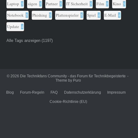
Laptop
sägen
Partner
IT Sicherheit
Film
Kino
5
5
5
5
5
5
Notebook
Phishing
Plattenspieler
Spiel
E-Mail
5
5
5
4
4
Update
4
Alle Tags anzeigen (1197)
© 2026
Die Technikfans Community - das Forum für Technikbegeisterte
Theme by
Puro
Blog
Forum-Regeln
FAQ
Datenschutzerklärung
Impressum
Cookie-Richtlinie (EU)