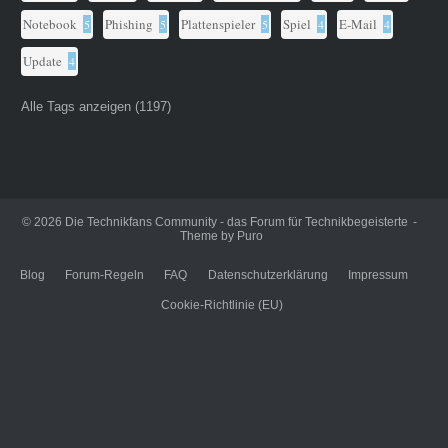
Notebook
Phishing
Plattenspieler
Spiel
E-Mail
5
5
5
4
4
Update
4
Alle Tags anzeigen (1197)
© 2026
Die Technikfans Community - das Forum für Technikbegeisterte
Theme by
Puro
Blog
Forum-Regeln
FAQ
Datenschutzerklärung
Impressum
Cookie-Richtlinie (EU)