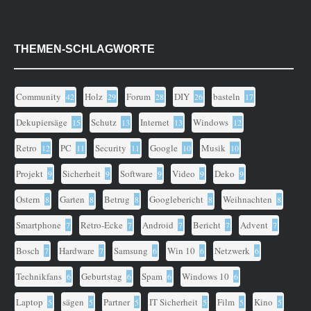
THEMEN-SCHLAGWORTE
Community
Holz
Forum
DIY
basteln
42
29
28
26
17
Dekupiersäge
Schutz
Internet
Windows
15
13
13
12
Retro
PC
Security
Google
Musik
12
11
11
10
10
Projekt
Sicherheit
Software
Video
Deko
9
9
9
9
9
Ostern
Garten
Betrug
Googlebericht
Weihnachten
8
8
8
8
8
Smartphone
Retro-Ecke
Android
Bericht
Advent
7
7
7
7
7
Bosch
Hardware
Samsung
Win 10
Netzwerk
7
7
6
6
6
Technikfans
Geburtstag
Spam
Windows 10
6
6
6
6
Laptop
sägen
Partner
IT Sicherheit
Film
Kino
5
5
5
5
5
5