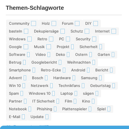
Themen-Schlagworte
Community
Holz
Forum
DIY
42
29
28
26
basteln
Dekupiersäge
Schutz
Internet
17
15
13
13
Windows
Retro
PC
Security
12
12
11
11
Google
Musik
Projekt
Sicherheit
10
10
9
9
Software
Video
Deko
Ostern
Garten
9
9
9
8
8
Betrug
Googlebericht
Weihnachten
8
8
8
Smartphone
Retro-Ecke
Android
Bericht
7
7
7
7
Advent
Bosch
Hardware
Samsung
7
7
7
6
Win 10
Netzwerk
Technikfans
Geburtstag
6
6
6
6
Spam
Windows 10
Laptop
sägen
6
6
5
5
Partner
IT Sicherheit
Film
Kino
5
5
5
5
Notebook
Phishing
Plattenspieler
Spiel
5
5
5
4
E-Mail
Update
4
4
Alle Tags anzeigen (1197)