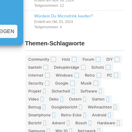
Erstellt am Nov. 09, 2024
Teilgenommen: 12
Würdest Du Microdrink kaufen?
Erstellt am Okt. 03, 2024
Teilgenommen: 4
EIGEN
Themen-Schlagworte
Community
Holz
Forum
DIY
42
29
28
26
basteln
Dekupiersäge
Schutz
17
15
13
Internet
Windows
Retro
PC
13
12
12
11
Security
Google
Musik
11
10
10
Projekt
Sicherheit
Software
9
9
9
Video
Deko
Ostern
Garten
9
9
8
8
Betrug
Googlebericht
Weihnachten
8
8
8
Smartphone
Retro-Ecke
Android
7
7
7
Bericht
Advent
Bosch
Hardware
7
7
7
7
Samsung
Win 10
Netzwerk
6
6
6