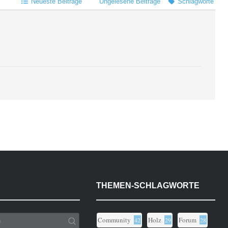
Neueste Beiträge
Ungelesene Beiträge
Schlagworte
THEMEN-SCHLAGWORTE
Community
Holz
Forum
42
29
28