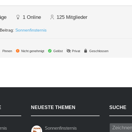
äge
1
Online
125
Mitglieder
Beitrag:
Sonnenfinsternis
Pinnen
Nicht genehmigt
Gelöst
Privat
Geschlossen
E
NEUESTE THEMEN
SUCHE
rnis
Sonnenfinsternis