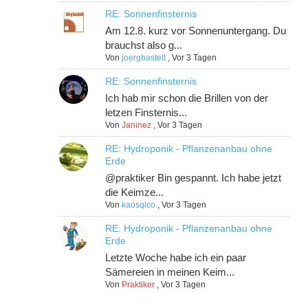
RE: Sonnenfinsternis
Am 12.8. kurz vor Sonnenuntergang. Du
brauchst also g...
Von
joergbastelt
,
Vor 3 Tagen
RE: Sonnenfinsternis
Ich hab mir schon die Brillen von der
letzen Finsternis...
Von
Janinez
,
Vor 3 Tagen
RE: Hydroponik - Pflanzenanbau ohne
Erde
@praktiker Bin gespannt. Ich habe jetzt
die Keimze...
Von
kaosqlco
,
Vor 3 Tagen
RE: Hydroponik - Pflanzenanbau ohne
Erde
Letzte Woche habe ich ein paar
Sämereien in meinen Keim...
Von
Praktiker
,
Vor 3 Tagen