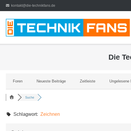
Direkt
kontakt@die-technikfans.de
zum
Inhalt
Die T
Foren
Neueste Beiträge
Zeitleiste
Ungelesene 
Suche
Schlagwort:
Zeichnen