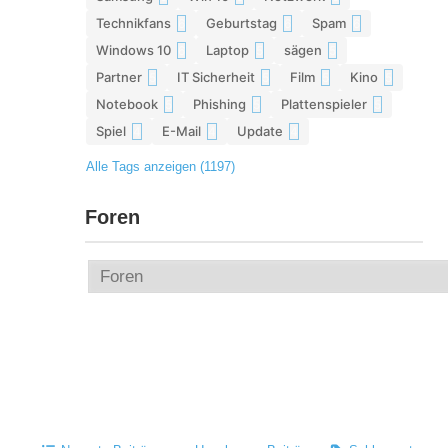
Technikfans
Geburtstag
Spam
6
6
6
Windows 10
Laptop
sägen
6
5
5
Partner
IT Sicherheit
Film
Kino
5
5
5
5
Notebook
Phishing
Plattenspieler
5
5
5
Spiel
E-Mail
Update
4
4
4
Alle Tags anzeigen (1197)
Foren