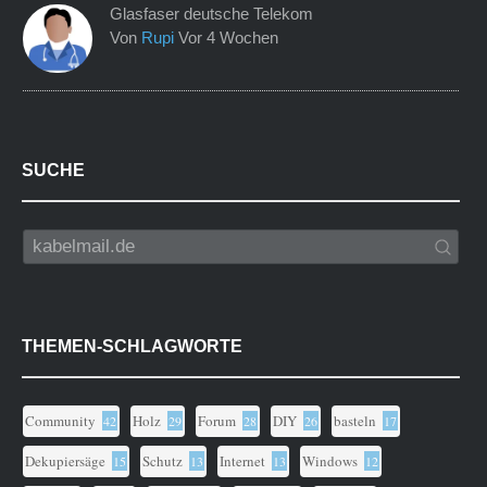
Glasfaser deutsche Telekom
Von
Rupi
Vor 4 Wochen
SUCHE
THEMEN-SCHLAGWORTE
Community
Holz
Forum
DIY
basteln
42
29
28
26
17
Dekupiersäge
Schutz
Internet
Windows
15
13
13
12