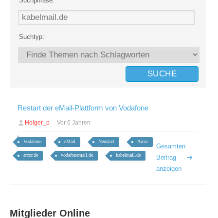
Suchphrase:
Suchtyp:
Restart der eMail-Plattform von Vodafone
Holger_p
Vor 6 Jahren
Vodafone
eMail
Neustart
Arcor
Gesamten
arcor.de
vodafonemail.de
kabelmail.de
Beitrag
anzeigen
Mitglieder Online