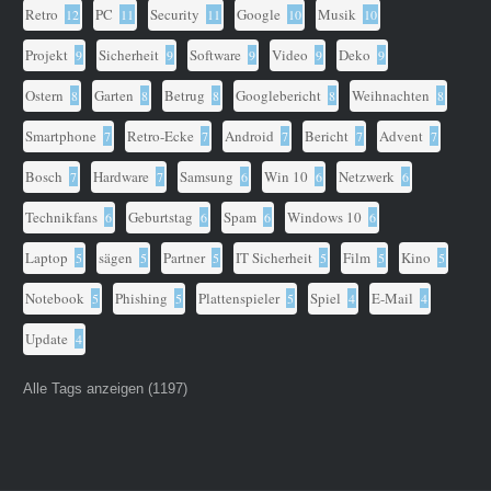
Retro
PC
Security
Google
Musik
12
11
11
10
10
Projekt
Sicherheit
Software
Video
Deko
9
9
9
9
9
Ostern
Garten
Betrug
Googlebericht
Weihnachten
8
8
8
8
8
Smartphone
Retro-Ecke
Android
Bericht
Advent
7
7
7
7
7
Bosch
Hardware
Samsung
Win 10
Netzwerk
7
7
6
6
6
Technikfans
Geburtstag
Spam
Windows 10
6
6
6
6
Laptop
sägen
Partner
IT Sicherheit
Film
Kino
5
5
5
5
5
5
Notebook
Phishing
Plattenspieler
Spiel
E-Mail
5
5
5
4
4
Update
4
Alle Tags anzeigen (1197)