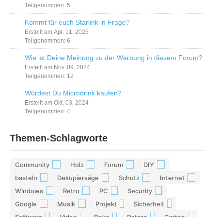
Teilgenommen: 5
Kommt für euch Starlink in Frage?
Erstellt am Apr. 11, 2025
Teilgenommen: 6
Wie ist Deine Meinung zu der Werbung in diesem Forum?
Erstellt am Nov. 09, 2024
Teilgenommen: 12
Würdest Du Microdrink kaufen?
Erstellt am Okt. 03, 2024
Teilgenommen: 4
Themen-Schlagworte
Community
Holz
Forum
DIY
42
29
28
26
basteln
Dekupiersäge
Schutz
Internet
17
15
13
13
Windows
Retro
PC
Security
12
12
11
11
Google
Musik
Projekt
Sicherheit
10
10
9
9
Software
Video
Deko
Ostern
Garten
9
9
9
8
8