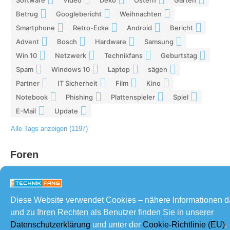
Betrug
Googlebericht
Weihnachten
8
8
8
Smartphone
Retro-Ecke
Android
Bericht
7
7
7
7
Advent
Bosch
Hardware
Samsung
7
7
7
6
Win 10
Netzwerk
Technikfans
Geburtstag
6
6
6
6
Spam
Windows 10
Laptop
sägen
6
6
5
5
Partner
IT Sicherheit
Film
Kino
5
5
5
5
Notebook
Phishing
Plattenspieler
Spiel
5
5
5
4
E-Mail
Update
4
4
Alle Tags anzeigen (1197)
Foren
Diese Website verwendet Cookies – nähere Informationen 
und zu Ihren Rechten als Benutzer finden Sie in unserer
Datenschutzerklärung
und unter der
Cookie-Richtlinie (EU)
.