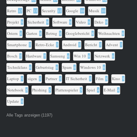
Retro
PC
Security
Google
Musik
12
11
11
10
10
Projekt
Sicherheit
Software
Video
Deko
9
9
9
9
9
Ostern
Garten
Betrug
Googlebericht
Weihnachten
8
8
8
8
8
Smartphone
Retro-Ecke
Android
Bericht
Advent
7
7
7
7
7
Bosch
Hardware
Samsung
Win 10
Netzwerk
7
7
6
6
6
Technikfans
Geburtstag
Spam
Windows 10
6
6
6
6
Laptop
sägen
Partner
IT Sicherheit
Film
Kino
5
5
5
5
5
5
Notebook
Phishing
Plattenspieler
Spiel
E-Mail
5
5
5
4
4
Update
4
Alle Tags anzeigen (1197)