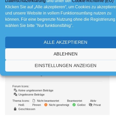
Datenschutzerklärung
und unter der
Cookie-Richtlinie (EU)
.
Teilen:
Klicken Sie auf „Alle akzeptieren“, um Cookies zu akzeptier
und unsere Website in vollem Funktionsumfang nutzen zu
können. Für eine begrenzte Nutzung ohne die Registrierung
Forum Information
wählen Sie bitte "Nur funktionsfähig".
92
Foren
1,085
Themen
ALLE AKZEPTIEREN
16.7 K
Beiträge
1
Online
ABLEHNEN
125
Mitglieder
EINSTELLUNGEN ANZEIGEN
Unser neuestes Mitglied:
How to Add Sounds
Letzter Beitrag:
Sonnenfinsternis
Forum Icons:
Keine ungelesenen Beiträge
Ungelesene Beiträge
Thema Icons:
Nicht beantwortet
Beantwortet
Aktiv
Heiß
Pinnen
Nicht genehmigt
Gelöst
Privat
Geschlossen