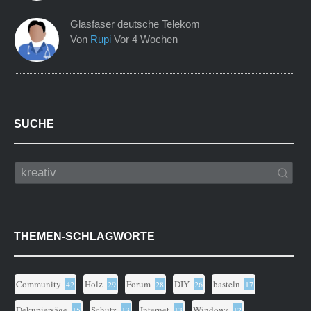
Glasfaser deutsche Telekom
Von
Rupi
Vor 4 Wochen
SUCHE
THEMEN-SCHLAGWORTE
Community
Holz
Forum
DIY
basteln
42
29
28
26
17
Dekupiersäge
Schutz
Internet
Windows
15
13
13
12