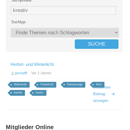
Suchphrase:
Suchtyp:
Herbst- und Winterlicht
gschafft
Vor 2 Jahren
Herbstlicht
Winterlicht
Dekupiersäge
Holz
Gesamten
basteln
kreativ
Beitrag
anzeigen
Mitglieder Online