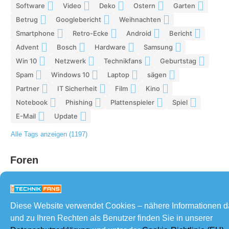
Software
Video
Deko
Ostern
Garten
9
9
9
8
8
Betrug
Googlebericht
Weihnachten
8
8
8
Smartphone
Retro-Ecke
Android
Bericht
7
7
7
7
Advent
Bosch
Hardware
Samsung
7
7
7
6
Win 10
Netzwerk
Technikfans
Geburtstag
6
6
6
6
Spam
Windows 10
Laptop
sägen
6
6
5
5
Partner
IT Sicherheit
Film
Kino
5
5
5
5
Notebook
Phishing
Plattenspieler
Spiel
5
5
5
4
E-Mail
Update
4
4
Alle Tags anzeigen (1197)
Foren
Diese Website verwendet Cookies – nähere Informationen 
und zu Ihren Rechten als Benutzer finden Sie in unserer