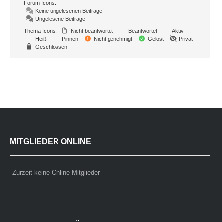
Forum Icons:
Keine ungelesenen Beiträge
Ungelesene Beiträge
Thema Icons:
Nicht beantwortet
Beantwortet
Aktiv
Heiß
Pinnen
Nicht genehmigt
Gelöst
Privat
Geschlossen
MITGLIEDER ONLINE
Zurzeit keine Online-Mitglieder