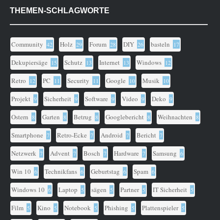
THEMEN-SCHLAGWORTE
Community
Holz
Forum
DIY
basteln
42
29
28
26
17
Dekupiersäge
Schutz
Internet
Windows
15
13
13
12
Retro
PC
Security
Google
Musik
12
11
11
10
10
Projekt
Sicherheit
Software
Video
Deko
9
9
9
9
9
Ostern
Garten
Betrug
Googlebericht
Weihnachten
8
8
8
8
8
Smartphone
Retro-Ecke
Android
Bericht
7
7
7
7
Netzwerk
Advent
Bosch
Hardware
Samsung
7
7
7
7
6
Win 10
Technikfans
Geburtstag
Spam
6
6
6
6
Windows 10
Laptop
sägen
Partner
IT Sicherheit
6
5
5
5
5
Film
Kino
Notebook
Phishing
Plattenspieler
5
5
5
5
5