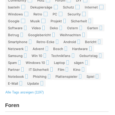
Community
Holz
Forum
DIY
42
29
28
26
basteln
Dekupiersäge
Schutz
Internet
17
15
13
13
Windows
Retro
PC
Security
12
12
11
11
Google
Musik
Projekt
Sicherheit
10
10
9
9
Software
Video
Deko
Ostern
Garten
9
9
9
8
8
Betrug
Googlebericht
Weihnachten
8
8
8
Smartphone
Retro-Ecke
Android
Bericht
7
7
7
7
Netzwerk
Advent
Bosch
Hardware
7
7
7
7
Samsung
Win 10
Technikfans
Geburtstag
6
6
6
6
Spam
Windows 10
Laptop
sägen
6
6
5
5
Partner
IT Sicherheit
Film
Kino
5
5
5
5
Notebook
Phishing
Plattenspieler
Spiel
5
5
5
4
E-Mail
Update
4
4
Alle Tags anzeigen (1197)
Foren