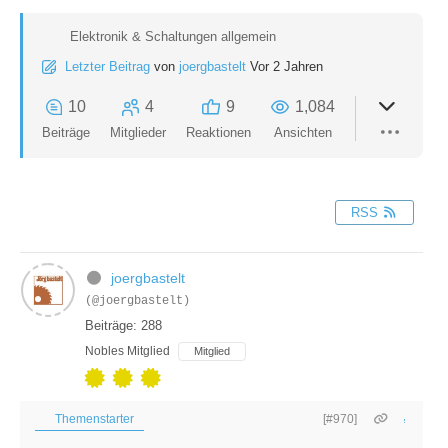
Elektronik & Schaltungen allgemein
Letzter Beitrag
von
joergbastelt
Vor 2 Jahren
10
4
9
1,084
Beiträge
Mitglieder
Reaktionen
Ansichten
RSS
joergbastelt
(@joergbastelt)
Beiträge: 288
Nobles Mitglied
Mitglied
Themenstarter
[#970]