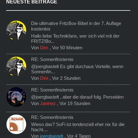
NEUESTE BEITRÄGE
Die ultimative FritzBox-Bibel in der 7. Auflage
kostenlos
Hallo liebe Technikfans, wer sich viel mit der
FRITZ!Bo...
Von
Dim
,
Vor 50 Minuten
RE: Sonnenfinsternis
@joergbastelt Es gibt durchaus Vorteile, wenn
Sonnenfin...
Von
Dim
,
Vor 2 Stunden
RE: Sonnenfinsternis
@joergbastelt , aber die darauf folg. Perseiden
Von
Janinez
,
Vor 19 Stunden
RE: Sonnenfinsternis
Wieso das? SoFi ist tendenziell eher nix für die
Nacht....
Von
joergbastelt
,
Vor 4 Tagen