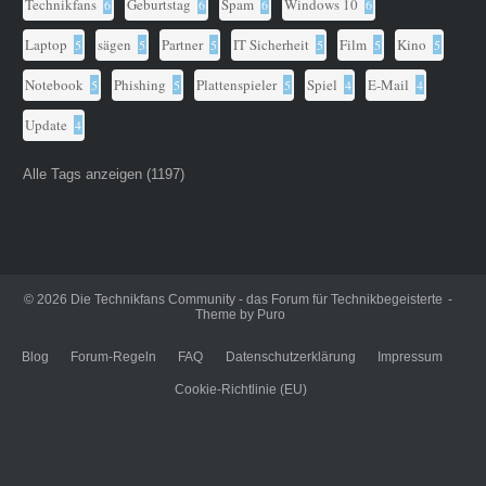
Technikfans
Geburtstag
Spam
Windows 10
6
6
6
6
Laptop
sägen
Partner
IT Sicherheit
Film
Kino
5
5
5
5
5
5
Notebook
Phishing
Plattenspieler
Spiel
E-Mail
5
5
5
4
4
Update
4
Alle Tags anzeigen (1197)
© 2026
Die Technikfans Community - das Forum für Technikbegeisterte
Theme by
Puro
Blog
Forum-Regeln
FAQ
Datenschutzerklärung
Impressum
Cookie-Richtlinie (EU)