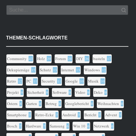
THEMEN-SCHLAGWORTE
Community
Holz
Forum
DIY
basteln
42
29
28
26
17
Dekupiersäge
Schutz
Internet
Windows
15
13
13
12
Retro
PC
Security
Google
Musik
12
11
11
10
10
Projekt
Sicherheit
Software
Video
Deko
9
9
9
9
9
Ostern
Garten
Betrug
Googlebericht
Weihnachten
8
8
8
8
8
Smartphone
Retro-Ecke
Android
Bericht
Advent
7
7
7
7
7
Bosch
Hardware
Samsung
Win 10
Netzwerk
7
7
6
6
6