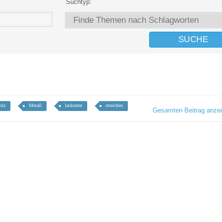
Suchtyp:
olz
Metall
lackieren
streichen
Gesamten Beitrag anze