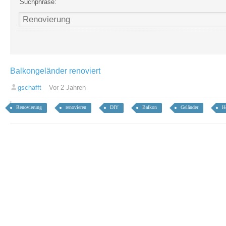
Suchphrase:
Balkongeländer renoviert
gschafft
Vor 2 Jahren
Renovierung
renovieren
DIY
Balkon
Geländer
H