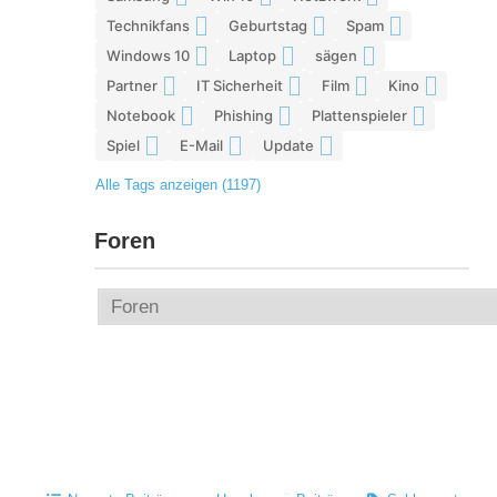
Technikfans
Geburtstag
Spam
6
6
6
Windows 10
Laptop
sägen
6
5
5
Partner
IT Sicherheit
Film
Kino
5
5
5
5
Notebook
Phishing
Plattenspieler
5
5
5
Spiel
E-Mail
Update
4
4
4
Alle Tags anzeigen (1197)
Foren