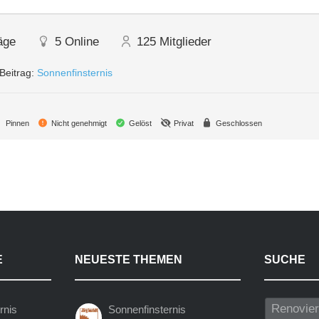
äge
5
Online
125
Mitglieder
Beitrag:
Sonnenfinsternis
Pinnen
Nicht genehmigt
Gelöst
Privat
Geschlossen
E
NEUESTE THEMEN
SUCHE
rnis
Sonnenfinsternis