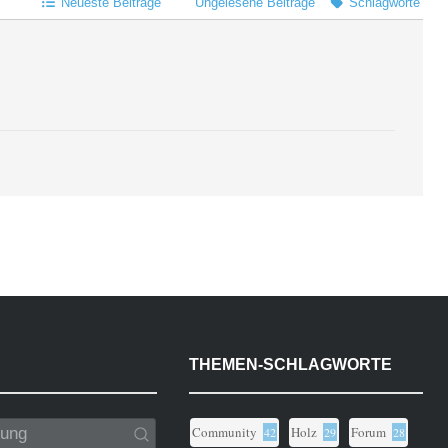
Neueste Beiträge
Ungelesene Beiträge
Schlagworte
THEMEN-SCHLAGWORTE
Community
Holz
Forum
42
29
28