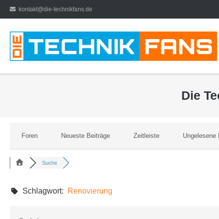
Direkt
kontakt@die-technikfans.de
zum
Inhalt
Die T
Foren
Neueste Beiträge
Zeitleiste
Ungelesene 
Suche
Schlagwort:
Renovierung