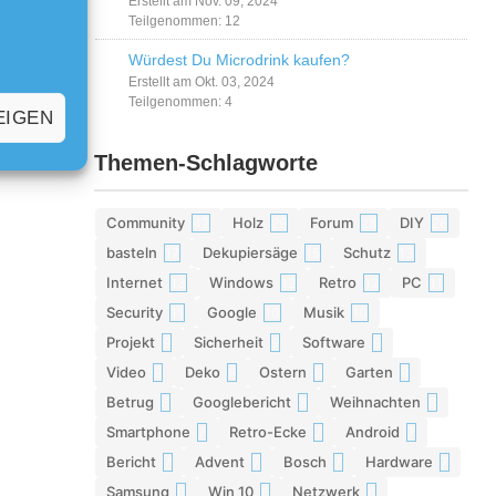
Erstellt am Nov. 09, 2024
Teilgenommen: 12
Würdest Du Microdrink kaufen?
Erstellt am Okt. 03, 2024
Teilgenommen: 4
EIGEN
Themen-Schlagworte
Community
Holz
Forum
DIY
42
29
28
26
basteln
Dekupiersäge
Schutz
17
15
13
Internet
Windows
Retro
PC
13
12
12
11
Security
Google
Musik
11
10
10
Projekt
Sicherheit
Software
9
9
9
Video
Deko
Ostern
Garten
9
9
8
8
Betrug
Googlebericht
Weihnachten
8
8
8
Smartphone
Retro-Ecke
Android
7
7
7
Bericht
Advent
Bosch
Hardware
7
7
7
7
Samsung
Win 10
Netzwerk
6
6
6