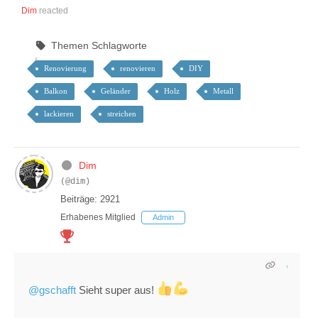
Dim
reacted
Themen Schlagworte
Renovierung
renovieren
DIY
Balkon
Geländer
Holz
Metall
lackieren
streichen
Dim
(@dim)
Beiträge: 2921
Erhabenes Mitglied
Admin
@gschafft
Sieht super aus!