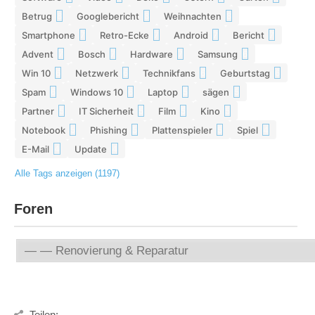
Betrug
Googlebericht
Weihnachten
8
8
8
Smartphone
Retro-Ecke
Android
Bericht
7
7
7
7
Advent
Bosch
Hardware
Samsung
7
7
7
6
Win 10
Netzwerk
Technikfans
Geburtstag
6
6
6
6
Spam
Windows 10
Laptop
sägen
6
6
5
5
Partner
IT Sicherheit
Film
Kino
5
5
5
5
Notebook
Phishing
Plattenspieler
Spiel
5
5
5
4
E-Mail
Update
4
4
Alle Tags anzeigen (1197)
Foren
Teilen: