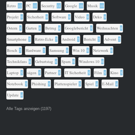
Retro
PC
Security
Google
Musik
12
11
11
10
10
Projekt
Sicherheit
Software
Video
Deko
9
9
9
9
9
Ostern
Garten
Betrug
Googlebericht
Weihnachten
8
8
8
8
8
Smartphone
Retro-Ecke
Android
Bericht
Advent
7
7
7
7
7
Bosch
Hardware
Samsung
Win 10
Netzwerk
7
7
6
6
6
Technikfans
Geburtstag
Spam
Windows 10
6
6
6
6
Laptop
sägen
Partner
IT Sicherheit
Film
Kino
5
5
5
5
5
5
Notebook
Phishing
Plattenspieler
Spiel
E-Mail
5
5
5
4
4
Update
4
Alle Tags anzeigen (1197)