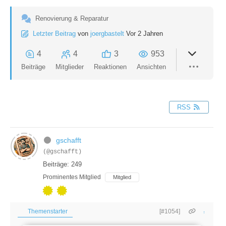
Renovierung & Reparatur
Letzter Beitrag
von
joergbastelt
Vor 2 Jahren
4
4
3
953
Beiträge
Mitglieder
Reaktionen
Ansichten
RSS
gschafft
(@gschafft)
Beiträge: 249
Prominentes Mitglied
Mitglied
Themenstarter
[#1054]