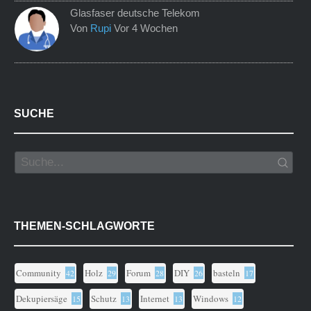
Glasfaser deutsche Telekom
Von
Rupi
Vor 4 Wochen
SUCHE
THEMEN-SCHLAGWORTE
Community
Holz
Forum
DIY
basteln
42
29
28
26
17
Dekupiersäge
Schutz
Internet
Windows
15
13
13
12