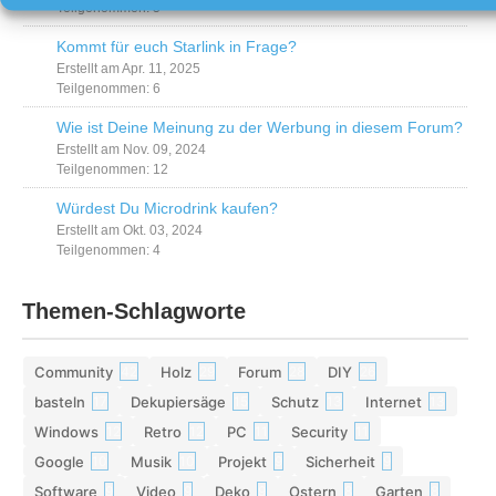
Teilgenommen: 5
Kommt für euch Starlink in Frage?
Erstellt am Apr. 11, 2025
Teilgenommen: 6
Wie ist Deine Meinung zu der Werbung in diesem Forum?
Erstellt am Nov. 09, 2024
Teilgenommen: 12
Würdest Du Microdrink kaufen?
Erstellt am Okt. 03, 2024
Teilgenommen: 4
Themen-Schlagworte
Community
Holz
Forum
DIY
42
29
28
26
basteln
Dekupiersäge
Schutz
Internet
17
15
13
13
Windows
Retro
PC
Security
12
12
11
11
Google
Musik
Projekt
Sicherheit
10
10
9
9
Software
Video
Deko
Ostern
Garten
9
9
9
8
8