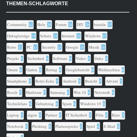
THEMEN-SCHLAGWORTE
Community
Holz
Forum
DIY
basteln
42
29
28
26
17
Dekupiersäge
Schutz
Internet
Windows
15
13
13
12
Retro
PC
Security
Google
Musik
12
11
11
10
10
Projekt
Sicherheit
Software
Video
Deko
9
9
9
9
9
Ostern
Garten
Betrug
Googlebericht
Weihnachten
8
8
8
8
8
Smartphone
Retro-Ecke
Android
Bericht
Advent
7
7
7
7
7
Bosch
Hardware
Samsung
Win 10
Netzwerk
7
7
6
6
6
Technikfans
Geburtstag
Spam
Windows 10
6
6
6
6
Laptop
sägen
Partner
IT Sicherheit
Film
Kino
5
5
5
5
5
5
Notebook
Phishing
Plattenspieler
Spiel
E-Mail
5
5
5
4
4