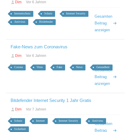
Dim
Vor 6 Jahren
Internetschutz
Schutz
Internet Security
Gesamten
Antivirus
Bitdefender
Beitrag
anzeigen
Fake-News zum Coronavirus
Dim
Vor 6 Jahren
Corona
Virus
Fake
News
Gesundheit
Gesamten
Beitrag
anzeigen
Bitdefender Internet Security 1 Jahr Gratis
Dim
Vor 7 Jahren
Schutz
Internet
Internet Security
Antivirus
Gesamten
Sicherheit
Beitrag