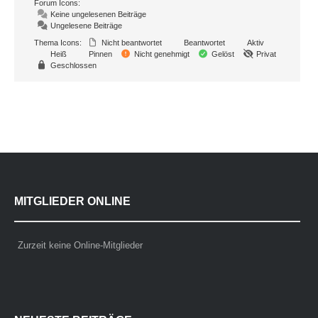
Forum Icons:
Keine ungelesenen Beiträge
Ungelesene Beiträge
Thema Icons:
Nicht beantwortet
Beantwortet
Aktiv
Heiß
Pinnen
Nicht genehmigt
Gelöst
Privat
Geschlossen
MITGLIEDER ONLINE
Zurzeit keine Online-Mitglieder