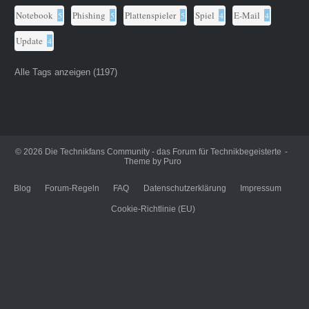
Notebook
Phishing
Plattenspieler
Spiel
E-Mail
5
5
5
4
4
Update
4
Alle Tags anzeigen (1197)
© 2026
Die Technikfans Community - das Forum für Technikbegeisterte
Theme by
Puro
Blog
Forum-Regeln
FAQ
Datenschutzerklärung
Impressum
Cookie-Richtlinie (EU)