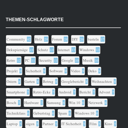
THEMEN-SCHLAGWORTE
Community
Holz
Forum
DIY
basteln
42
29
28
26
17
Dekupiersäge
Schutz
Internet
Windows
15
13
13
12
Retro
PC
Security
Google
Musik
12
11
11
10
10
Projekt
Sicherheit
Software
Video
Deko
9
9
9
9
9
Ostern
Garten
Betrug
Googlebericht
Weihnachten
8
8
8
8
8
Smartphone
Retro-Ecke
Android
Bericht
Advent
7
7
7
7
7
Bosch
Hardware
Samsung
Win 10
Netzwerk
7
7
6
6
6
Technikfans
Geburtstag
Spam
Windows 10
6
6
6
6
Laptop
sägen
Partner
IT Sicherheit
Film
Kino
5
5
5
5
5
5