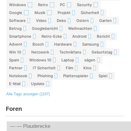
Windows
Retro
PC
Security
12
12
11
11
Google
Musik
Projekt
Sicherheit
10
10
9
9
Software
Video
Deko
Ostern
Garten
9
9
9
8
8
Betrug
Googlebericht
Weihnachten
8
8
8
Smartphone
Retro-Ecke
Android
Bericht
7
7
7
7
Advent
Bosch
Hardware
Samsung
7
7
7
6
Win 10
Netzwerk
Technikfans
Geburtstag
6
6
6
6
Spam
Windows 10
Laptop
sägen
6
6
5
5
Partner
IT Sicherheit
Film
Kino
5
5
5
5
Notebook
Phishing
Plattenspieler
Spiel
5
5
5
4
E-Mail
Update
4
4
Alle Tags anzeigen (1197)
Foren