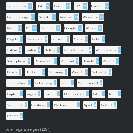
Community
Holz
Forum
DIY
basteln
42
29
28
26
17
Dekupiersäge
Schutz
Internet
Windows
15
13
13
12
Retro
PC
Security
Google
Musik
12
11
11
10
10
Projekt
Sicherheit
Software
Video
Deko
9
9
9
9
9
Ostern
Garten
Betrug
Googlebericht
Weihnachten
8
8
8
8
8
Smartphone
Retro-Ecke
Android
Bericht
Advent
7
7
7
7
7
Bosch
Hardware
Samsung
Win 10
Netzwerk
7
7
6
6
6
Technikfans
Geburtstag
Spam
Windows 10
6
6
6
6
Laptop
sägen
Partner
IT Sicherheit
Film
Kino
5
5
5
5
5
5
Notebook
Phishing
Plattenspieler
Spiel
E-Mail
5
5
5
4
4
Update
4
Alle Tags anzeigen (1197)