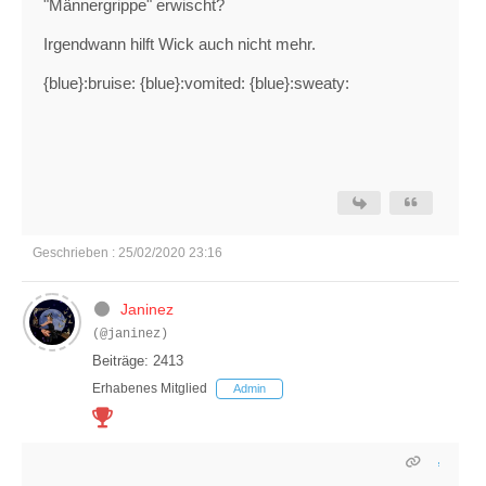
"Männergrippe" erwischt?
Irgendwann hilft Wick auch nicht mehr.
{blue}:bruise: {blue}:vomited: {blue}:sweaty:
Geschrieben : 25/02/2020 23:16
Janinez
(@janinez)
Beiträge: 2413
Erhabenes Mitglied
Admin