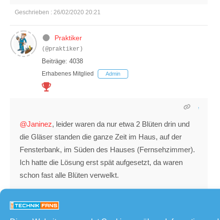
Geschrieben : 26/02/2020 20:21
Praktiker
(@praktiker)
Beiträge: 4038
Erhabenes Mitglied
Admin
@Janinez
, leider waren da nur etwa 2 Blüten drin und
die Gläser standen die ganze Zeit im Haus, auf der
Fensterbank, im Süden des Hauses (Fernsehzimmer).
Ich hatte die Lösung erst spät aufgesetzt, da waren
schon fast alle Blüten verwelkt.
Wenn ich das später umfülle, wie viele Tropfen
kann/muss ich im Krankheitsfall einnehmen, auch max
10 Tropfen/Tag, wie bei denen von dir, vom letzten oder