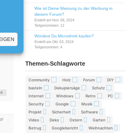
Wie ist Deine Meinung zu der Werbung in
diesem Forum?
Erstellt am Nov. 09, 2024
Teilgenommen: 12
Würdest Du Microdrink kaufen?
EIGEN
Erstellt am Okt. 03, 2024
Teilgenommen: 4
Themen-Schlagworte
Community
Holz
Forum
DIY
42
29
28
26
basteln
Dekupiersäge
Schutz
17
15
13
Internet
Windows
Retro
PC
13
12
12
11
Security
Google
Musik
11
10
10
Projekt
Sicherheit
Software
9
9
9
Video
Deko
Ostern
Garten
9
9
8
8
Betrug
Googlebericht
Weihnachten
8
8
8