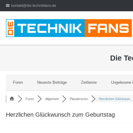
Direkt
kontakt@die-technikfans.de
zum
Inhalt
Die T
Foren
Neueste Beiträge
Zeitleiste
Ungelesene 
Foren
Allgemein
Plauderecke
Herzlichen Glückwun...
Herzlichen Glückwunsch zum Geburtstag