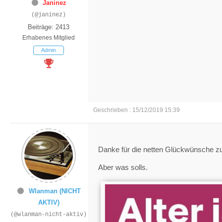
Janinez
(@janinez)
Beiträge: 2413
Erhabenes Mitglied
Admin
Geschrieben : 15/12/2019 15:39
Danke für die netten Glückwünsche zum
Aber was solls.
Wlanman (NICHT
AKTIV)
(@wlanman-nicht-aktiv)