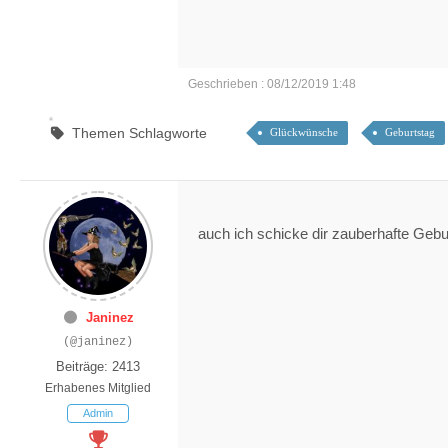
Geschrieben : 08/12/2019 1:48
Themen Schlagworte
Glückwünsche
Geburtstag
auch ich schicke dir zauberhafte Geb
Janinez
(@janinez)
Beiträge: 2413
Erhabenes Mitglied
Admin