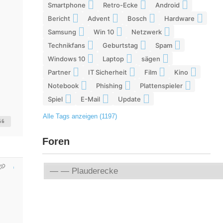
Smartphone
Retro-Ecke
Android
7
7
7
Bericht
Advent
Bosch
Hardware
7
7
7
7
Samsung
Win 10
Netzwerk
6
6
6
Technikfans
Geburtstag
Spam
6
6
6
Windows 10
Laptop
sägen
6
5
5
Partner
IT Sicherheit
Film
Kino
5
5
5
5
Notebook
Phishing
Plattenspieler
5
5
5
Spiel
E-Mail
Update
4
4
4
Alle Tags anzeigen (1197)
Foren