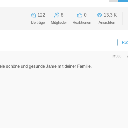
122
8
0
13.3 K
Beiträge
Mitglieder
Reaktionen
Ansichten
RS
[#586]
iele schöne und gesunde Jahre mit deiner Familie.