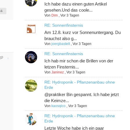
Ich habe dazu einen guten Artikel
gesehen.Und das coole...
Von
Dim
,
Vor 3 Tagen
RE: Sonnenfinsternis
Am 12.8. kurz vor Sonnenuntergang. Du
brauchst also g...
Von
joergbastelt
,
Vor 3 Tagen
RE: Sonnenfinsternis
Ich hab mir schon die Brillen von der
letzen Finsternis...
Von
Janinez
,
Vor 3 Tagen
RE: Hydroponik - Pflanzenanbau ohne
Erde
@praktiker Bin gespannt. Ich habe jetzt
die Keimze...
Von
kaosqlco
,
Vor 3 Tagen
RE: Hydroponik - Pflanzenanbau ohne
Erde
Letzte Woche habe ich ein paar