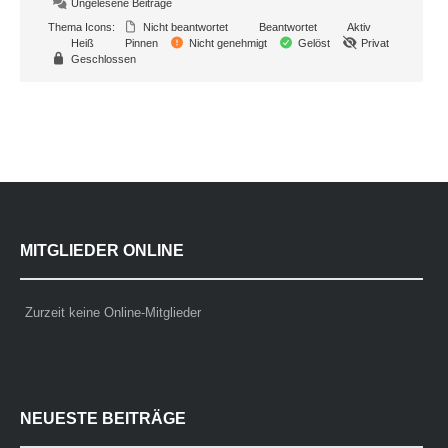
Ungelesene Beiträge
Thema Icons:
Nicht beantwortet
Beantwortet
Aktiv
Heiß
Pinnen
Nicht genehmigt
Gelöst
Privat
Geschlossen
MITGLIEDER ONLINE
Zurzeit keine Online-Mitglieder
NEUESTE BEITRÄGE