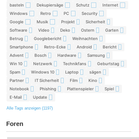
basteln
Dekupiersäge
Schutz
Internet
17
15
13
13
Windows
Retro
PC
Security
12
12
11
11
Google
Musik
Projekt
Sicherheit
10
10
9
9
Software
Video
Deko
Ostern
Garten
9
9
9
8
8
Betrug
Googlebericht
Weihnachten
8
8
8
Smartphone
Retro-Ecke
Android
Bericht
7
7
7
7
Advent
Bosch
Hardware
Samsung
7
7
7
6
Win 10
Netzwerk
Technikfans
Geburtstag
6
6
6
6
Spam
Windows 10
Laptop
sägen
6
6
5
5
Partner
IT Sicherheit
Film
Kino
5
5
5
5
Notebook
Phishing
Plattenspieler
Spiel
5
5
5
4
E-Mail
Update
4
4
Alle Tags anzeigen (1197)
Foren