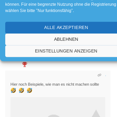
können. Für eine begrenzte Nutzung ohne die Registrierung
wählen Sie bitte "Nur funktionsfähig".
Geschrieben : 25/09/2018 1:06
ALLE AKZEPTIEREN
Dim
ABLEHNEN
(@dim)
EINSTELLUNGEN ANZEIGEN
Beiträge: 2921
Erhabenes Mitglied
Admin
Hier noch Beispiele, wie man es nicht machen sollte