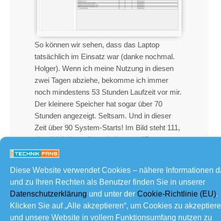
So können wir sehen, dass das Laptop
tatsächlich im Einsatz war (danke nochmal.
Holger). Wenn ich meine Nutzung in diesen
zwei Tagen abziehe, bekomme ich immer
noch mindestens 53 Stunden Laufzeit vor mir.
Der kleinere Speicher hat sogar über 70
Stunden angezeigt. Seltsam. Und in dieser
Zeit über 90 System-Starts! Im Bild steht 111,
aber ich habe selbst mindestens 15
unternommen. Auch die gelesenen und
geschriebenen Daten sehen nicht so gut aus.
Diese Website verwendet Cookies – nähere Informationen 
Da war sicherlich einer sehr fleißig. OK,
und zu Ihren Rechten als Benutzer finden Sie in unserer
Windows-Installationen brauchen jetzt auch
Datenschutzerklärung
und unter der
Cookie-Richtlinie (EU)
.
nicht wenig. Wenn diese mehrmals gemacht
Klicken Sie auf „Alle akzeptieren“, um Cookies zu akzeptier
wurden, kommt einiges zusammen.
und unsere Website in vollem Funktionsumfang nutzen zu