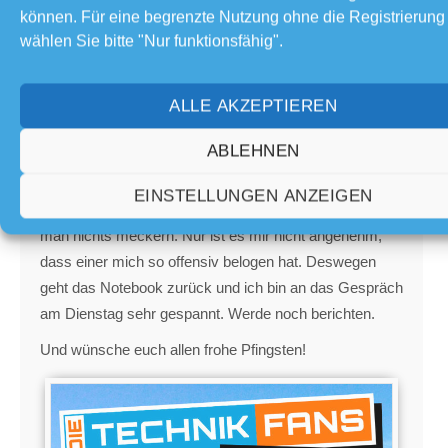
Der Rechner wurde am 15.04 bei HP
können. Für eine begrenzte Nutzung ohne die Registrierung
registriert und HP zeigt mir nur noch 10
wählen Sie bitte "Nur funktionsfähig".
Monate Gewährleistung. Das ist nicht das
schlimmste, trotzdem unangenehm.
ALLE AKZEPTIEREN
Die Ereignisanzeige zeigt, dass am 25.Mai
das Notebook tatsächlich zurückgesetzt und
ABLEHNEN
die Updates aufgespielt wurden. Für das
Ganze brauchte man keine 45 Minuten.
EINSTELLUNGEN ANZEIGEN
Das Laptop an sich ist richtig gut und flott - da kann
man nichts meckern. Nur ist es mir nicht angenehm,
dass einer mich so offensiv belogen hat. Deswegen
geht das Notebook zurück und ich bin an das Gespräch
am Dienstag sehr gespannt. Werde noch berichten.
Und wünsche euch allen frohe Pfingsten!