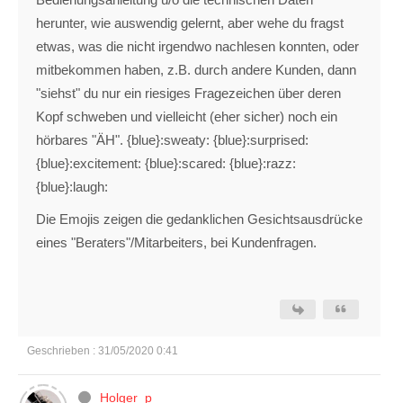
herunter, wie auswendig gelernt, aber wehe du fragst
etwas, was die nicht irgendwo nachlesen konnten, oder
mitbekommen haben, z.B. durch andere Kunden, dann
"siehst" du nur ein riesiges Fragezeichen über deren
Kopf schweben und vielleicht (eher sicher) noch ein
hörbares "ÄH". {blue}:sweaty: {blue}:surprised:
{blue}:excitement: {blue}:scared: {blue}:razz:
{blue}:laugh:
Die Emojis zeigen die gedanklichen Gesichtsausdrücke
eines "Beraters"/Mitarbeiters, bei Kundenfragen.
Geschrieben : 31/05/2020 0:41
Holger_p