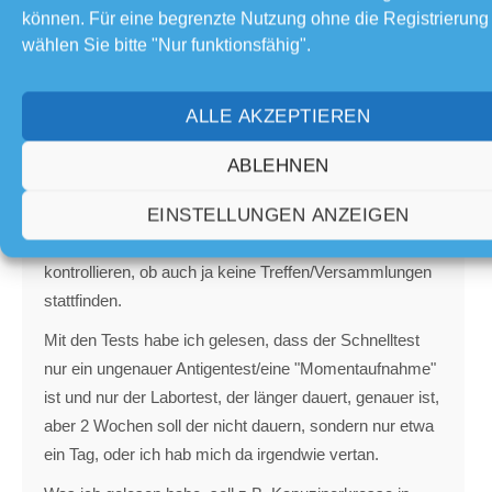
könnte es vielleicht sein, dass eine ehemalige, sehr
können. Für eine begrenzte Nutzung ohne die Registrierung
gute, liebe Kollegin von mir auch Corona hatte, weil die
wählen Sie bitte "Nur funktionsfähig".
mit nur 34 Jahren an eine Lungenembolie gestorben ist,
Anfang diesen Monats.
ALLE AKZEPTIEREN
Ich muss ja leider, wie alle anderen auch, die
Regelungen und Beschränkungen/ Verbote der
ABLEHNEN
Regierung akzeptieren, weil ich auch keine Strafe
EINSTELLUNGEN ANZEIGEN
zahlen will. In Lingen soll sogar ein Polizeicontainer auf,
oder am Marktplatz stehen, von dem aus Polizisten
kontrollieren, ob auch ja keine Treffen/Versammlungen
stattfinden.
Mit den Tests habe ich gelesen, dass der Schnelltest
nur ein ungenauer Antigentest/eine "Momentaufnahme"
ist und nur der Labortest, der länger dauert, genauer ist,
aber 2 Wochen soll der nicht dauern, sondern nur etwa
ein Tag, oder ich hab mich da irgendwie vertan.