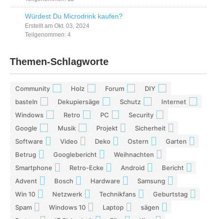
Würdest Du Microdrink kaufen?
Erstellt am Okt. 03, 2024
Teilgenommen: 4
Themen-Schlagworte
Community
Holz
Forum
DIY
42
29
28
26
basteln
Dekupiersäge
Schutz
Internet
17
15
13
13
Windows
Retro
PC
Security
12
12
11
11
Google
Musik
Projekt
Sicherheit
10
10
9
9
Software
Video
Deko
Ostern
Garten
9
9
9
8
8
Betrug
Googlebericht
Weihnachten
8
8
8
Smartphone
Retro-Ecke
Android
Bericht
7
7
7
7
Advent
Bosch
Hardware
Samsung
7
7
7
6
Win 10
Netzwerk
Technikfans
Geburtstag
6
6
6
6
Spam
Windows 10
Laptop
sägen
6
6
5
5