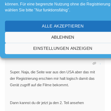
können. Für eine begrenzte Nutzung ohne die Registrierung
wählen Sie bitte "Nur funktionsfähig".
Geschrieben : 10/03/2019 16:16
ALLE AKZEPTIEREN
Wlanman (NICHT AKTIV)
(@wlanman-nicht-aktiv)
ABLEHNEN
Beiträge: 2533
Erhabenes Mitglied
Mitglied
EINSTELLUNGEN ANZEIGEN
Super. Naja, die Seite war aus den USA aber das mit
der Registrierung erschien mir halt logisch damit das
Gerät zugriff auf die Filme bekommt.
Dann kannst du dir jetzt ja den 2. Teil ansehen