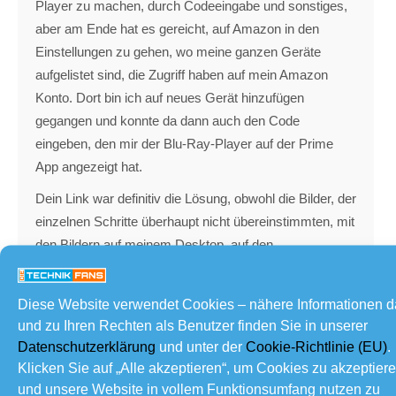
Player zu machen, durch Codeeingabe und sonstiges,
aber am Ende hat es gereicht, auf Amazon in den
Einstellungen zu gehen, wo meine ganzen Geräte
aufgelistet sind, die Zugriff haben auf mein Amazon
Konto. Dort bin ich auf neues Gerät hinzufügen
gegangen und konnte da dann auch den Code
eingeben, den mir der Blu-Ray-Player auf der Prime
App angezeigt hat.
Dein Link war definitiv die Lösung, obwohl die Bilder, der
einzelnen Schritte überhaupt nicht übereinstimmten, mit
den Bildern auf meinem Desktop, auf den
entsprechenden Seiten. Zum Schluss bin ich nur noch
nach den letzten 1-2 Schritten gegangen, im Link, was
Diese Website verwendet Cookies – nähere Informationen 
mich dann auch zum Ziel führte.
und zu Ihren Rechten als Benutzer finden Sie in unserer
Datenschutzerklärung
und unter der
Cookie-Richtlinie (EU)
.
Klicken Sie auf „Alle akzeptieren“, um Cookies zu akzeptier
und unsere Website in vollem Funktionsumfang nutzen zu