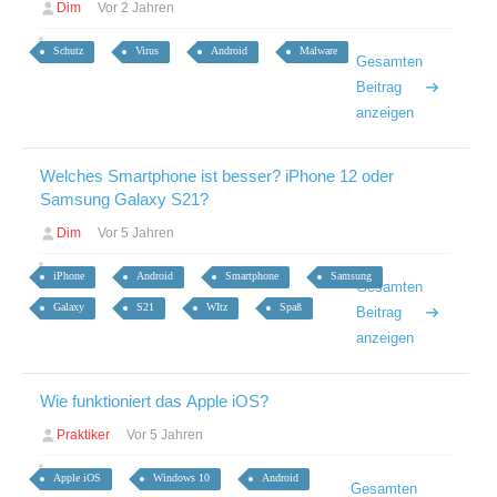
Dim
Vor 2 Jahren
Schutz
Virus
Android
Malware
Gesamten
Beitrag
anzeigen
Welches Smartphone ist besser? iPhone 12 oder
Samsung Galaxy S21?
Dim
Vor 5 Jahren
iPhone
Android
Smartphone
Samsung
Gesamten
Galaxy
S21
WItz
Spaß
Beitrag
anzeigen
Wie funktioniert das Apple iOS?
Praktiker
Vor 5 Jahren
Apple iOS
Windows 10
Android
Gesamten