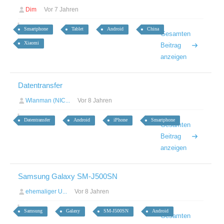
Dim
Vor 7 Jahren
Smartphone
Tablet
Android
China
Gesamten
Xiaomi
Beitrag
anzeigen
Datentransfer
Wlanman (NIC...
Vor 8 Jahren
Datentransfer
Android
iPhone
Smartphone
Gesamten
Beitrag
anzeigen
Samsung Galaxy SM-J500SN
ehemaliger U...
Vor 8 Jahren
Samsung
Galaxy
SM-J500SN
Android
Gesamten