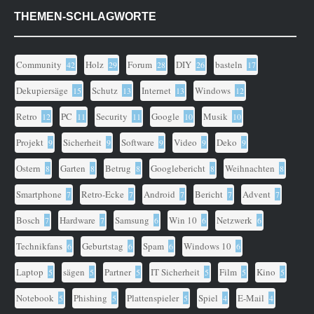
THEMEN-SCHLAGWORTE
Community
Holz
Forum
DIY
basteln
42
29
28
26
17
Dekupiersäge
Schutz
Internet
Windows
15
13
13
12
Retro
PC
Security
Google
Musik
12
11
11
10
10
Projekt
Sicherheit
Software
Video
Deko
9
9
9
9
9
Ostern
Garten
Betrug
Googlebericht
Weihnachten
8
8
8
8
8
Smartphone
Retro-Ecke
Android
Bericht
Advent
7
7
7
7
7
Bosch
Hardware
Samsung
Win 10
Netzwerk
7
7
6
6
6
Technikfans
Geburtstag
Spam
Windows 10
6
6
6
6
Laptop
sägen
Partner
IT Sicherheit
Film
Kino
5
5
5
5
5
5
Notebook
Phishing
Plattenspieler
Spiel
E-Mail
5
5
5
4
4