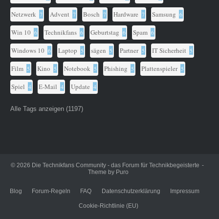
Netzwerk
Advent
Bosch
Hardware
Samsung
7
7
7
7
6
Win 10
Technikfans
Geburtstag
Spam
6
6
6
6
Windows 10
Laptop
sägen
Partner
IT Sicherheit
6
5
5
5
5
Film
Kino
Notebook
Phishing
Plattenspieler
5
5
5
5
5
Spiel
E-Mail
Update
4
4
4
Alle Tags anzeigen (1197)
© 2026
Die Technikfans Community - das Forum für Technikbegeisterte
Theme by
Puro
Blog
Forum-Regeln
FAQ
Datenschutzerklärung
Impressum
Cookie-Richtlinie (EU)