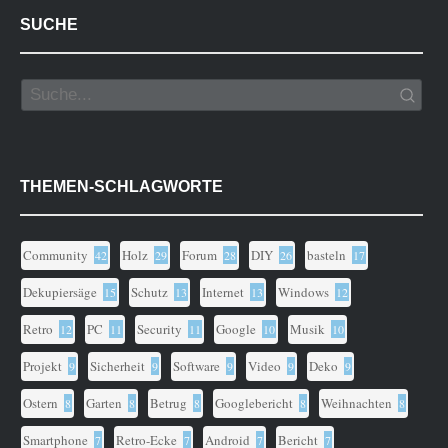
SUCHE
THEMEN-SCHLAGWORTE
Community
Holz
Forum
DIY
basteln
42
29
28
26
17
Dekupiersäge
Schutz
Internet
Windows
15
13
13
12
Retro
PC
Security
Google
Musik
12
11
11
10
10
Projekt
Sicherheit
Software
Video
Deko
9
9
9
9
9
Ostern
Garten
Betrug
Googlebericht
Weihnachten
8
8
8
8
8
Smartphone
Retro-Ecke
Android
Bericht
7
7
7
7