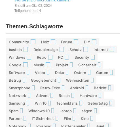
Würdest Du Microdrink kaufen?
Erstellt am Okt. 03, 2024
Teilgenommen: 4
Themen-Schlagworte
Community
Holz
Forum
DIY
42
29
28
26
basteln
Dekupiersäge
Schutz
Internet
17
15
13
13
Windows
Retro
PC
Security
12
12
11
11
Google
Musik
Projekt
Sicherheit
10
10
9
9
Software
Video
Deko
Ostern
Garten
9
9
9
8
8
Betrug
Googlebericht
Weihnachten
8
8
8
Smartphone
Retro-Ecke
Android
Bericht
7
7
7
7
Netzwerk
Advent
Bosch
Hardware
7
7
7
7
Samsung
Win 10
Technikfans
Geburtstag
6
6
6
6
Spam
Windows 10
Laptop
sägen
6
6
5
5
Partner
IT Sicherheit
Film
Kino
5
5
5
5
Notebook
Phishing
Plattenspieler
Spiel
5
5
5
4