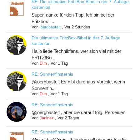
RE: Die ultimative FritzBox-Bibel in der 7. Auflage
kostenlos
Super. danke für den Tipp. Ich bin bei der
Fritzbox i...
Von
joergbastelt
,
Vor 2 Stunden
Die ultimative FritzBox-Bibel in der 7. Auflage
kostenlos
Hallo liebe Technikfans, wer sich viel mit der
FRITZ!Bo...
Von
Dim
,
Vor 1 Tag
RE: Sonnenfinsternis
@joergbastelt Es gibt durchaus Vorteile, wenn
Sonnenfin...
Von
Dim
,
Vor 1 Tag
RE: Sonnenfinsternis
@joergbastelt , aber die darauf folg. Perseiden
Von
Janinez
,
Vor 2 Tagen
RE: Sonnenfinsternis
Wieso das? SoFi ist tendenziell eher nix für die