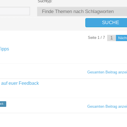
Suchtyp:
Seite 1 / 7
Näch
Tipps
Gesamten Beitrag anze
h auf euer Feedback
ack
Gesamten Beitrag anze