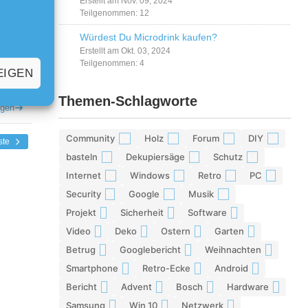
Erstellt am Nov. 09, 2024
Teilgenommen: 12
igen
Würdest Du Microdrink kaufen?
Erstellt am Okt. 03, 2024
Teilgenommen: 4
EIGEN
Themen-Schlagworte
igen
Community
Holz
Forum
DIY
42
29
28
26
ste
basteln
Dekupiersäge
Schutz
17
15
13
Internet
Windows
Retro
PC
13
12
12
11
Security
Google
Musik
11
10
10
Projekt
Sicherheit
Software
9
9
9
Video
Deko
Ostern
Garten
9
9
8
8
Betrug
Googlebericht
Weihnachten
8
8
8
Smartphone
Retro-Ecke
Android
7
7
7
Bericht
Advent
Bosch
Hardware
7
7
7
7
Samsung
Win 10
Netzwerk
6
6
6