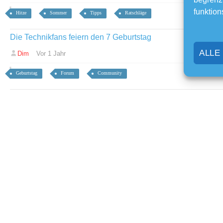
funktion
Hitze
Sommer
Tipps
Ratschläge
Die Technikfans feiern den 7 Geburtstag
ALLE
Dim
Vor 1 Jahr
Geburtstag
Forum
Community