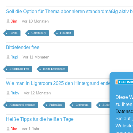
Soll die Option für Thema abonnieren standardmäßig aktiv 
Dim
Vor 10 Monaten
Forum
Community
Funktion
Bitdefender free
Rupi
Vor 11 Monaten
Bitdefender Free
meine Erfahrungen
Wie man in Lightroom 2025 den Hintergrund entfernt？
Ruby
Vor 12 Monaten
Diese W
zu Ihren
Hintergrund entfernen
Freistellen
Lightroom
Bildbearbeitung
Datensc
Sie auf 
Heiße Tipps für die heißen Tage
Website
Dim
Vor 1 Jahr
begrenzt