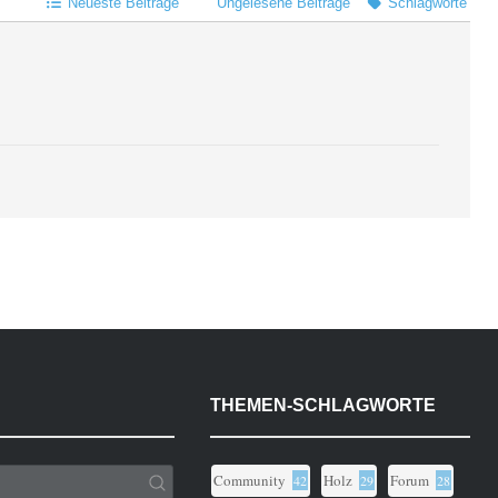
Neueste Beiträge
Ungelesene Beiträge
Schlagworte
THEMEN-SCHLAGWORTE
Community
Holz
Forum
42
29
28