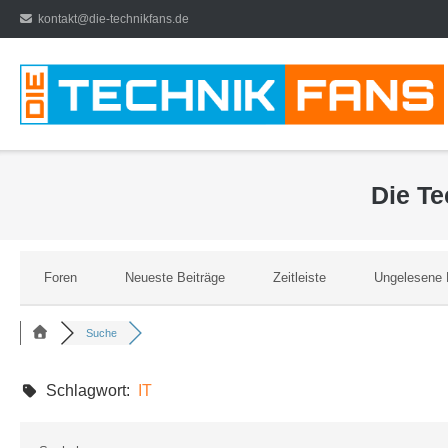
Direkt
kontakt@die-technikfans.de
zum
Inhalt
Die T
Foren
Neueste Beiträge
Zeitleiste
Ungelesene 
Suche
Schlagwort:
IT