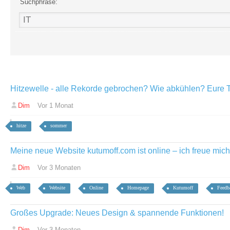
Suchphrase:
Hitzewelle - alle Rekorde gebrochen? Wie abkühlen? Eure 
Dim
Vor 1 Monat
hitze
sommer
Meine neue Website kutumoff.com ist online – ich freue mic
Dim
Vor 3 Monaten
Web
Website
Online
Homepage
Kutumoff
Feedb
Großes Upgrade: Neues Design & spannende Funktionen!
Dim
Vor 3 Monaten