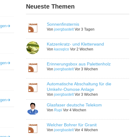
Neueste Themen
Sonnenfinsternis
igen
Von
joergbastelt
Vor 3 Tagen
Katzenkratz- und Kletterwand
Von
kaosqlco
Vor 2 Wochen
igen
Erinnerungsbox aus Palettenholz
Von
joergbastelt
Vor 3 Wochen
Automatische Abschaltung für die
Umkehr-Osmose Anlage
Von
joergbastelt
Vor 3 Wochen
igen
Glasfaser deutsche Telekom
Von
Rupi
Vor 4 Wochen
Welcher Bohrer für Granit
Von
joergbastelt
Vor 4 Wochen
igen