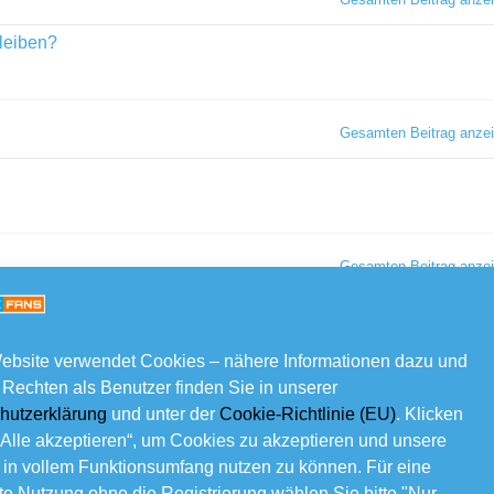
bleiben?
Gesamten Beitrag anze
Gesamten Beitrag anze
ebsite verwendet Cookies – nähere Informationen dazu und
 Rechten als Benutzer finden Sie in unserer
Fotobearbeitung
Foto
Gesamten Beitrag anze
hutzerklärung
und unter der
Cookie-Richtlinie (EU)
. Klicken
„Alle akzeptieren“, um Cookies zu akzeptieren und unsere
 in vollem Funktionsumfang nutzen zu können. Für eine
e Nutzung ohne die Registrierung wählen Sie bitte "Nur