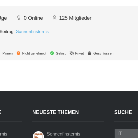
äge
0
Online
125
Mitglieder
Beitrag:
Sonnenfinsternis
Pinnen
Nicht genehmigt
Gelöst
Privat
Geschlossen
E
NEUESTE THEMEN
SUCHE
rnis
Sonnenfinsternis