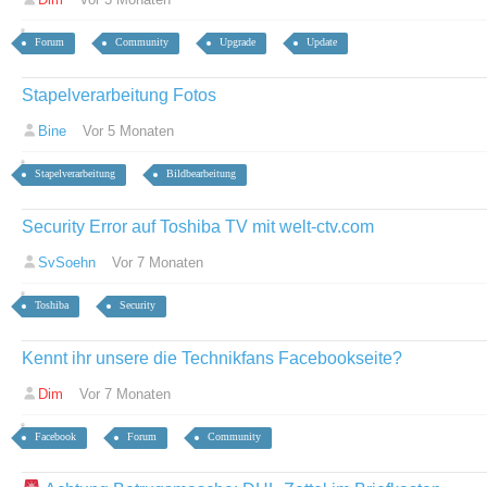
Forum
Community
Upgrade
Update
Stapelverarbeitung Fotos
Bine
Vor 5 Monaten
Stapelverarbeitung
Bildbearbeitung
Security Error auf Toshiba TV mit welt-ctv.com
SvSoehn
Vor 7 Monaten
Toshiba
Security
Kennt ihr unsere die Technikfans Facebookseite?
Dim
Vor 7 Monaten
Facebook
Forum
Community