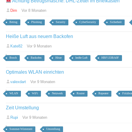
Achtung Betrugsmasche: DHL-Zettel im Briefkasten
Dim
Vor 8 Monaten
Betrug
Phishing
Security
CyberSecurity
Sicherheit
Heiße Luft aus neuem Backofen
Kate82
Vor 9 Monaten
Bosch
Backofen
Hitze
heiße Luft
HBF133BA0F
Optimales WLAN einrichten
valexdart
Vor 9 Monaten
WLAN
WiFi
Netzwerk
Router
Repeater
Fritzbo
Zeit Umstellung
Rupi
Vor 9 Monaten
Sommer-Winterzeit
Umstellung