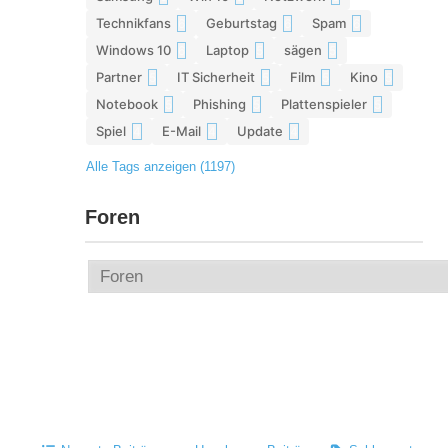
Technikfans
Geburtstag
Spam
6
6
6
Windows 10
Laptop
sägen
6
5
5
Partner
IT Sicherheit
Film
Kino
5
5
5
5
Notebook
Phishing
Plattenspieler
5
5
5
Spiel
E-Mail
Update
4
4
4
Alle Tags anzeigen (1197)
Foren