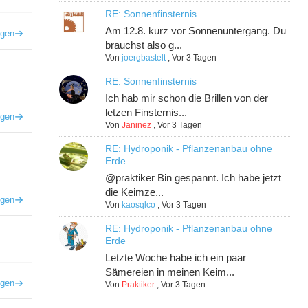
RE: Sonnenfinsternis
Am 12.8. kurz vor Sonnenuntergang. Du
igen
brauchst also g...
Von
joergbastelt
,
Vor 3 Tagen
RE: Sonnenfinsternis
Ich hab mir schon die Brillen von der
letzen Finsternis...
igen
Von
Janinez
,
Vor 3 Tagen
RE: Hydroponik - Pflanzenanbau ohne
Erde
@praktiker Bin gespannt. Ich habe jetzt
die Keimze...
igen
Von
kaosqlco
,
Vor 3 Tagen
RE: Hydroponik - Pflanzenanbau ohne
Erde
Letzte Woche habe ich ein paar
Sämereien in meinen Keim...
igen
Von
Praktiker
,
Vor 3 Tagen