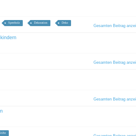
Sperrholz
Dekoration
Deko
Gesamten Beitrag anze
lkindern
Gesamten Beitrag anze
Gesamten Beitrag anze
in
Stifte
Gesamten Beitrag anze