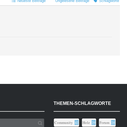
Neueste Beiträge
Ungelesene Beiträge
Schlagworte
THEMEN-SCHLAGWORTE
Community
Holz
Forum
42
29
28