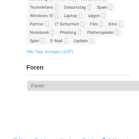
Technikfans
Geburtstag
Spam
6
6
6
Windows 10
Laptop
sägen
6
5
5
Partner
IT Sicherheit
Film
Kino
5
5
5
5
Notebook
Phishing
Plattenspieler
5
5
5
Spiel
E-Mail
Update
4
4
4
Alle Tags anzeigen (1197)
Foren