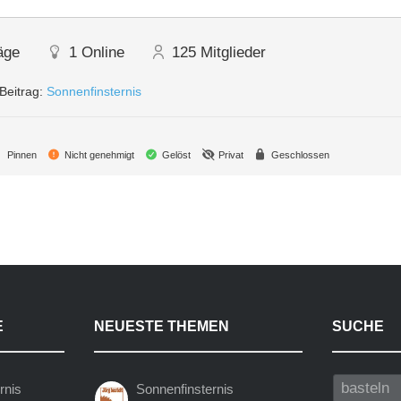
äge
1
Online
125
Mitglieder
Beitrag:
Sonnenfinsternis
Pinnen
Nicht genehmigt
Gelöst
Privat
Geschlossen
E
NEUESTE THEMEN
SUCHE
rnis
Sonnenfinsternis