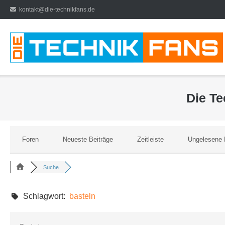
Direkt
kontakt@die-technikfans.de
zum
Inhalt
Die T
Foren
Neueste Beiträge
Zeitleiste
Ungelesene 
Suche
Schlagwort:
basteln