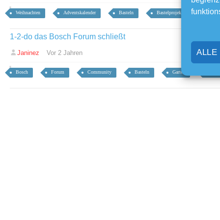
funktion
Weihnachten
Adventskalender
Basteln
Bastelprojekt
Advent
1-2-do das Bosch Forum schließt
ALLE
Janinez
Vor 2 Jahren
Bosch
Forum
Community
Basteln
Garten
Hand