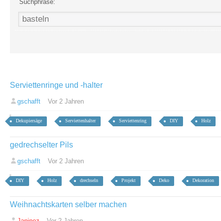
Suchphrase:
Serviettenringe und -halter
gschafft
Vor 2 Jahren
Dekupiersäge
Serviettenhalter
Serviettenring
DIY
Holz
gedrechselter Pils
gschafft
Vor 2 Jahren
DIY
Holz
drechseln
Projekt
Deko
Dekoration
Weihnachtskarten selber machen
Janinez
Vor 2 Jahren