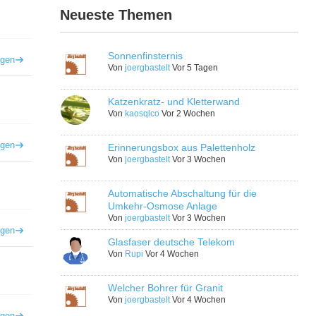
Neueste Themen
Sonnenfinsternis
igen
Von
joergbastelt
Vor 5 Tagen
Katzenkratz- und Kletterwand
Von
kaosqlco
Vor 2 Wochen
igen
Erinnerungsbox aus Palettenholz
Von
joergbastelt
Vor 3 Wochen
Automatische Abschaltung für die
Umkehr-Osmose Anlage
Von
joergbastelt
Vor 3 Wochen
igen
Glasfaser deutsche Telekom
Von
Rupi
Vor 4 Wochen
Welcher Bohrer für Granit
Von
joergbastelt
Vor 4 Wochen
igen