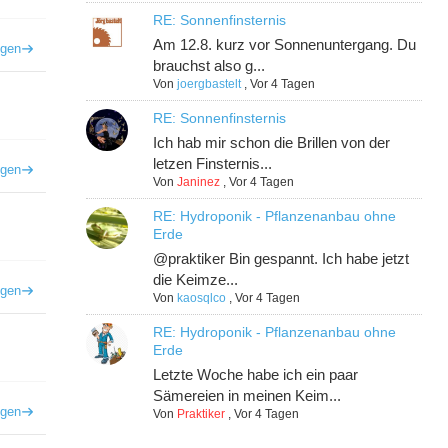
RE: Sonnenfinsternis
Am 12.8. kurz vor Sonnenuntergang. Du
igen
brauchst also g...
Von
joergbastelt
,
Vor 4 Tagen
RE: Sonnenfinsternis
Ich hab mir schon die Brillen von der
letzen Finsternis...
igen
Von
Janinez
,
Vor 4 Tagen
RE: Hydroponik - Pflanzenanbau ohne
Erde
@praktiker Bin gespannt. Ich habe jetzt
die Keimze...
igen
Von
kaosqlco
,
Vor 4 Tagen
RE: Hydroponik - Pflanzenanbau ohne
Erde
Letzte Woche habe ich ein paar
Sämereien in meinen Keim...
igen
Von
Praktiker
,
Vor 4 Tagen