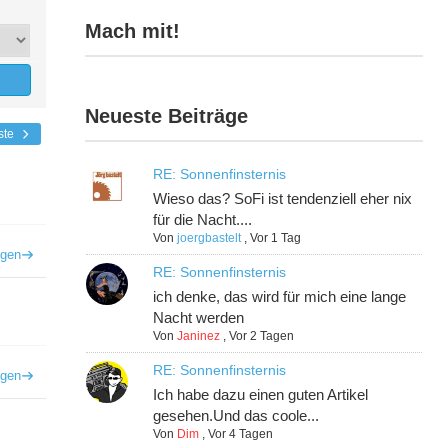
Mach mit!
Neueste Beiträge
ste
RE: Sonnenfinsternis
Wieso das? SoFi ist tendenziell eher nix
für die Nacht....
Von
joergbastelt
,
Vor 1 Tag
igen
RE: Sonnenfinsternis
ich denke, das wird für mich eine lange
Nacht werden
Von
Janinez
,
Vor 2 Tagen
RE: Sonnenfinsternis
igen
Ich habe dazu einen guten Artikel
gesehen.Und das coole...
Von
Dim
,
Vor 4 Tagen