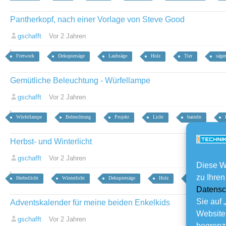
Pantherkopf, nach einer Vorlage von Steve Good
gschafft
Vor 2 Jahren
Fretwork
Dekupiersäge
Laubsäge
Holz
Tier
säge
Gemütliche Beleuchtung - Würfellampe
gschafft
Vor 2 Jahren
Würfellampe
Beleuchtung
Projekt
Licht
basteln
Herbst- und Winterlicht
gschafft
Vor 2 Jahren
Diese W
zu Ihren
Herbstlicht
Winterlicht
Dekupiersäge
Holz
basteln
Datensc
Sie auf 
Adventskalender für meine beiden Enkelkids
Website
gschafft
Vor 2 Jahren
begrenzt