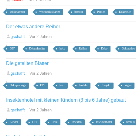
Weihnachten
Weihnachtskarten
basteln
Papier
Dekoteile
Der etwas andere Reiher
gschafft
Vor 2 Jahren
DIY
Dekupiersäge
holz
Reiher
Deko
Dekoration
Die geteilten Blätter
gschafft
Vor 2 Jahren
Dekupiersäge
DIY
holz
basteln
Projekt
sägen
Insektenhotel mit kleinen Kindern (3 bis 6 Jahre) gebaut
gschafft
Vor 2 Jahren
Kinder
DIY
Holz
Insekten
Insektenhotel
basteln