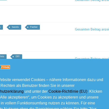
n
basteln
Panther
Gesamten Beitrag anze
Holz
DIY
Gesamten Beitrag anze
ebsite verwendet Cookies – nähere Informationen dazu und
 Rechten als Benutzer finden Sie in unserer
kreativ
Gesamten Beitrag anze
hutzerklärung
und unter der
Cookie-Richtlinie (EU)
. Klicken
„Alle akzeptieren“, um Cookies zu akzeptieren und unsere
 in vollem Funktionsumfang nutzen zu können. Für eine
e Nutzung ohne die Registrierung wählen Sie bitte "Nur