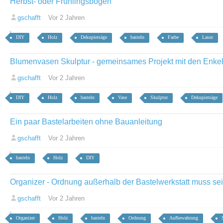
Herbst- oder Frühlingsbogen
gschafft
Vor 2 Jahren
DIY
Holz
Dekupiersäge
basteln
Farbe
Lasur
Blumenvasen Skulptur - gemeinsames Projekt mit den Enke
gschafft
Vor 2 Jahren
DIY
Holz
basteln
Vase
Skulptur
Dekupiersäge
Ein paar Bastelarbeiten ohne Bauanleitung
gschafft
Vor 2 Jahren
basteln
Holz
DIY
Organizer - Ordnung außerhalb der Bastelwerkstatt muss se
gschafft
Vor 2 Jahren
Organizer
Holz
basteln
Ordnung
Aufbewahrung