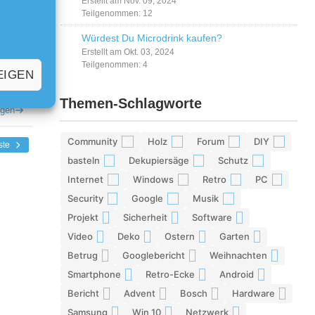
Erstellt am Nov. 09, 2024
Teilgenommen: 12
igen
Würdest Du Microdrink kaufen?
Erstellt am Okt. 03, 2024
Teilgenommen: 4
EIGEN
Themen-Schlagworte
igen
Community
Holz
Forum
DIY
42
29
28
26
ste
basteln
Dekupiersäge
Schutz
17
15
13
Internet
Windows
Retro
PC
13
12
12
11
Security
Google
Musik
11
10
10
Projekt
Sicherheit
Software
9
9
9
Video
Deko
Ostern
Garten
9
9
8
8
Betrug
Googlebericht
Weihnachten
8
8
8
Smartphone
Retro-Ecke
Android
7
7
7
Bericht
Advent
Bosch
Hardware
7
7
7
7
Samsung
Win 10
Netzwerk
6
6
6