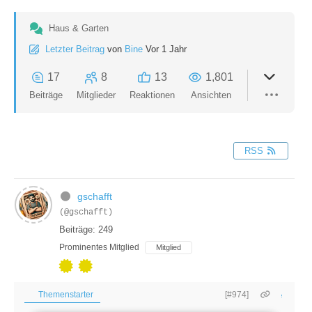
Haus & Garten
Letzter Beitrag
von
Bine
Vor 1 Jahr
17
8
13
1,801
Beiträge
Mitglieder
Reaktionen
Ansichten
RSS
gschafft
(@gschafft)
Beiträge: 249
Prominentes Mitglied
Mitglied
Themenstarter
[#974]