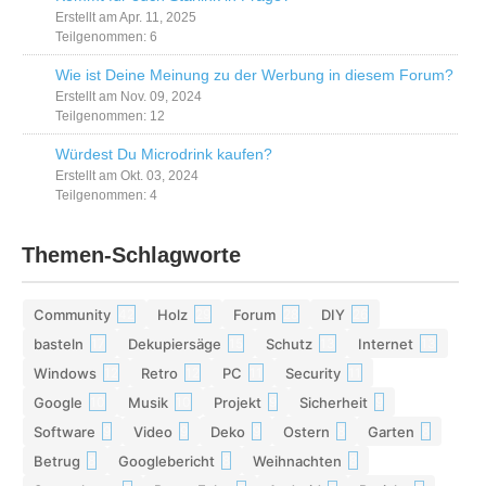
Erstellt am Apr. 11, 2025
Teilgenommen: 6
Wie ist Deine Meinung zu der Werbung in diesem Forum?
Erstellt am Nov. 09, 2024
Teilgenommen: 12
Würdest Du Microdrink kaufen?
Erstellt am Okt. 03, 2024
Teilgenommen: 4
Themen-Schlagworte
Community
Holz
Forum
DIY
42
29
28
26
basteln
Dekupiersäge
Schutz
Internet
17
15
13
13
Windows
Retro
PC
Security
12
12
11
11
Google
Musik
Projekt
Sicherheit
10
10
9
9
Software
Video
Deko
Ostern
Garten
9
9
9
8
8
Betrug
Googlebericht
Weihnachten
8
8
8