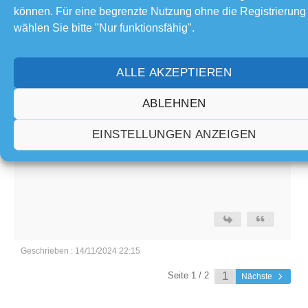
Themenstarter
können. Für eine begrenzte Nutzung ohne die Registrierung
wählen Sie bitte "Nur funktionsfähig".
↑
Geschrieben von: @joergbastelt
stimmungsvolle Lampe. War die nicht mal in
ALLE AKZEPTIEREN
der Feinschnitt kreativ drin? Oder zumindest
so ähnlich?
ABLEHNEN
Ja, stimmt... die Feinschnitt kreativ inspiriert mich
EINSTELLUNGEN ANZEIGEN
immer wieder, so wie auch bei diesem Projekt
Geschrieben : 14/11/2024 22:15
Seite 1 / 2
Nächste