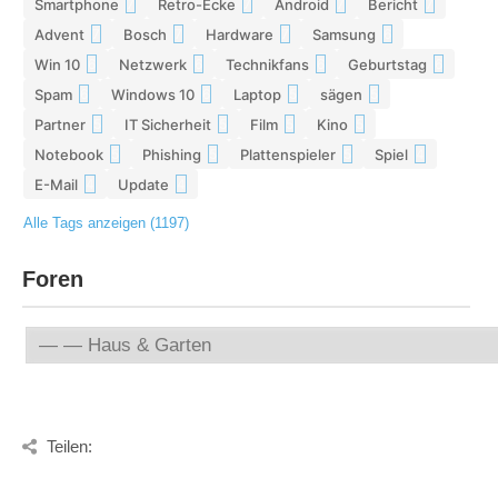
Smartphone
Retro-Ecke
Android
Bericht
7
7
7
7
Advent
Bosch
Hardware
Samsung
7
7
7
6
Win 10
Netzwerk
Technikfans
Geburtstag
6
6
6
6
Spam
Windows 10
Laptop
sägen
6
6
5
5
Partner
IT Sicherheit
Film
Kino
5
5
5
5
Notebook
Phishing
Plattenspieler
Spiel
5
5
5
4
E-Mail
Update
4
4
Alle Tags anzeigen (1197)
Foren
Teilen: