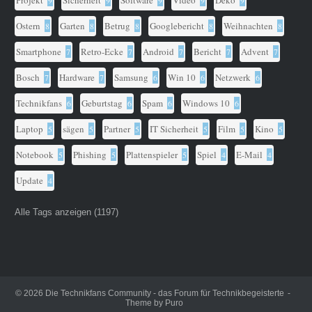
Ostern
Garten
Betrug
Googlebericht
Weihnachten
8
8
8
8
8
Smartphone
Retro-Ecke
Android
Bericht
Advent
7
7
7
7
7
Bosch
Hardware
Samsung
Win 10
Netzwerk
7
7
6
6
6
Technikfans
Geburtstag
Spam
Windows 10
6
6
6
6
Laptop
sägen
Partner
IT Sicherheit
Film
Kino
5
5
5
5
5
5
Notebook
Phishing
Plattenspieler
Spiel
E-Mail
5
5
5
4
4
Update
4
Alle Tags anzeigen (1197)
© 2026
Die Technikfans Community - das Forum für Technikbegeisterte
Theme by
Puro