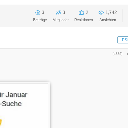
3
3
2
1,742
Beiträge
Mitglieder
Reaktionen
Ansichten
RS
[#885]