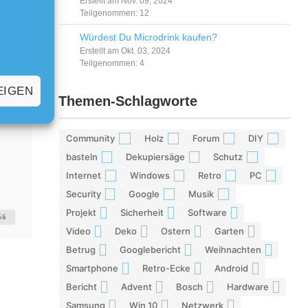
Erstellt am Nov. 09, 2024
Teilgenommen: 12
Würdest Du Microdrink kaufen?
Erstellt am Okt. 03, 2024
Teilgenommen: 4
EIGEN
Themen-Schlagworte
Community
Holz
Forum
DIY
42
29
28
26
basteln
Dekupiersäge
Schutz
17
15
13
Internet
Windows
Retro
PC
13
12
12
11
Security
Google
Musik
11
10
10
Projekt
Sicherheit
Software
9
9
9
Video
Deko
Ostern
Garten
9
9
8
8
Betrug
Googlebericht
Weihnachten
8
8
8
Smartphone
Retro-Ecke
Android
7
7
7
Bericht
Advent
Bosch
Hardware
7
7
7
7
Samsung
Win 10
Netzwerk
6
6
6