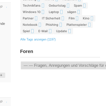
Technikfans
Geburtstag
Spam
6
6
6
Windows 10
Laptop
sägen
6
5
5
Partner
IT Sicherheit
Film
Kino
5
5
5
5
inde
Notebook
Phishing
Plattenspieler
5
5
5
Spiel
E-Mail
Update
4
4
4
Alle Tags anzeigen (1197)
Foren