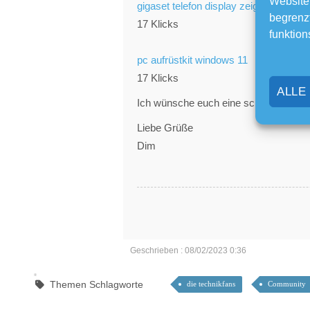
Website
gigaset telefon display zeigt nichts an
begrenzt
17 Klicks
funktion
pc aufrüstkit windows 11
17 Klicks
ALLE
Ich wünsche euch eine schöne Woche
Liebe Grüße
Dim
Geschrieben : 08/02/2023 0:36
Themen Schlagworte
die technikfans
Community