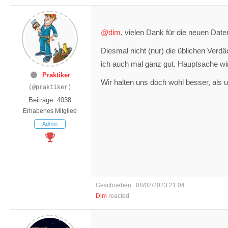
@dim
, vielen Dank für die neuen Date
Diesmal nicht (nur) die üblichen Verd
ich auch mal ganz gut. Hauptsache wi
Praktiker
Wir halten uns doch wohl besser, als 
(@praktiker)
Beiträge: 4038
Erhabenes Mitglied
Admin
Geschrieben : 08/02/2023 21:04
Dim
reacted