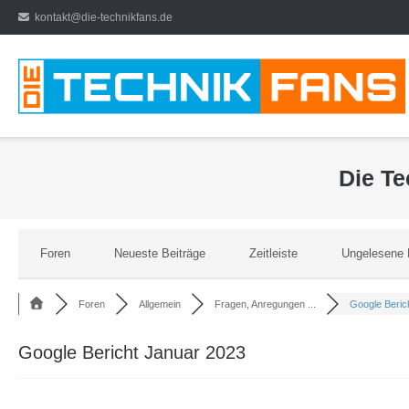
Direkt
kontakt@die-technikfans.de
zum
Inhalt
Die T
Foren
Neueste Beiträge
Zeitleiste
Ungelesene 
Foren
Allgemein
Fragen, Anregungen ...
Google Berich
Google Bericht Januar 2023