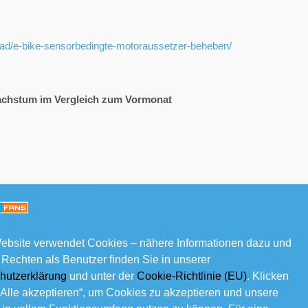
/rad/e-bike-sensorbedingte-motoraussetzer-beheben/
achstum im Vergleich zum Vormonat
ung
ebsite verwendet Cookies – nähere Informationen dazu und
 Rechten als Benutzer finden Sie in unserer
hutzerklärung
und unter der
Cookie-Richtlinie (EU)
. Klicken
„Alle akzeptieren“, um Cookies zu akzeptieren und unsere