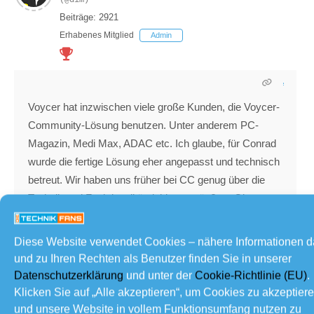
(@dim)
Beiträge: 2921
Erhabenes Mitglied
Admin
Voycer hat inzwischen viele große Kunden, die Voycer-
Community-Lösung benutzen. Unter anderem PC-
Magazin, Medi Max, ADAC etc. Ich glaube, für Conrad
wurde die fertige Lösung eher angepasst und technisch
betreut. Wir haben uns früher bei CC genug über die
Technik und Funktionalität dahinter geäußert. Ob
Voycer das alles mitbekommen hat, ist eine andere
Frage. Auf jeden Fall sind wir erfahren genug, um denen
Diese Website verwendet Cookies – nähere Informationen 
Vorschläge zu machen. Und das wollen sie sicherlich
und zu Ihren Rechten als Benutzer finden Sie in unserer
nutzen. Leider gibt CC nicht mehr, sodass man sich
Datenschutzerklärung
und unter der
Cookie-Richtlinie (EU)
.
nicht direkt auf alle Vorschläge von früher erinnern
Klicken Sie auf „Alle akzeptieren“, um Cookies zu akzeptier
kann.
und unsere Website in vollem Funktionsumfang nutzen zu