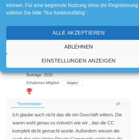
können. Für eine begrenzte Nutzung ohne die Registrierung
wählen Sie bitte "Nur funktionsfähig".
ALLE AKZEPTIEREN
Geschrieben : 03/07/2018 15:35
ABLEHNEN
Wlanman (NICHT AKTIV)
EINSTELLUNGEN ANZEIGEN
(@wlanman-nicht-aktiv)
Beiträge: 2533
Erhabenes Mitglied
Mitglied
Themenstarter
Ich glaube auch nicht das die ein Geschäft wittern. Die
waren wohl genau so entsetzt wie wir , das die CC
komplett dicht gemacht wurde. Außerdem wissen die
auch das eine kleine Private Community nicht über die