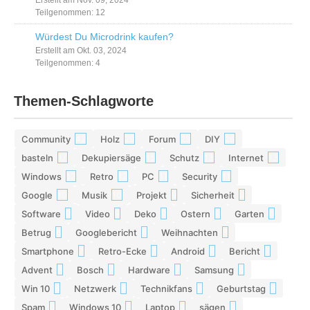
Erstellt am Nov. 09, 2024
Teilgenommen: 12
Würdest Du Microdrink kaufen?
Erstellt am Okt. 03, 2024
Teilgenommen: 4
Themen-Schlagworte
Community
Holz
Forum
DIY
42
29
28
26
basteln
Dekupiersäge
Schutz
Internet
17
15
13
13
Windows
Retro
PC
Security
12
12
11
11
Google
Musik
Projekt
Sicherheit
10
10
9
9
Software
Video
Deko
Ostern
Garten
9
9
9
8
8
Betrug
Googlebericht
Weihnachten
8
8
8
Smartphone
Retro-Ecke
Android
Bericht
7
7
7
7
Advent
Bosch
Hardware
Samsung
7
7
7
6
Win 10
Netzwerk
Technikfans
Geburtstag
6
6
6
6
Spam
Windows 10
Laptop
sägen
6
6
5
5