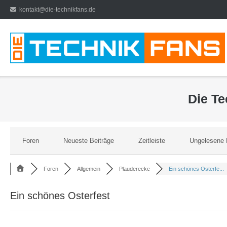
Direkt
kontakt@die-technikfans.de
zum
Inhalt
Die T
Foren
Neueste Beiträge
Zeitleiste
Ungelesene 
Foren
Allgemein
Plauderecke
Ein schönes Osterfe...
Ein schönes Osterfest