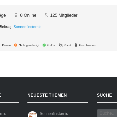
äge
8
Online
125
Mitglieder
Beitrag:
Sonnenfinsternis
Pinnen
Nicht genehmigt
Gelöst
Privat
Geschlossen
E
NEUESTE THEMEN
SUCHE
rnis
Sonnenfinsternis