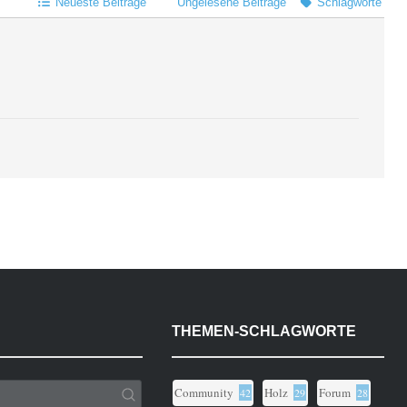
Neueste Beiträge
Ungelesene Beiträge
Schlagworte
THEMEN-SCHLAGWORTE
Community
Holz
Forum
42
29
28