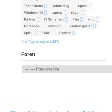
Technikfans
Geburtstag
Spam
6
6
6
Windows 10
Laptop
sägen
6
5
5
Partner
IT Sicherheit
Film
Kino
5
5
5
5
Notebook
Phishing
Plattenspieler
5
5
5
Spiel
E-Mail
Update
4
4
4
Alle Tags anzeigen (1197)
Foren