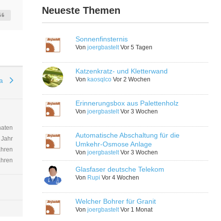
Neueste Themen
Sonnenfinsternis
Von
joergbastelt
Vor 5 Tagen
Katzenkratz- und Kletterwand
Von
kaosqlco
Vor 2 Wochen
ma
Erinnerungsbox aus Palettenholz
Von
joergbastelt
Vor 3 Wochen
naten
Automatische Abschaltung für die
 Jahr
Umkehr-Osmose Anlage
ahren
Von
joergbastelt
Vor 3 Wochen
ahren
Glasfaser deutsche Telekom
Von
Rupi
Vor 4 Wochen
Welcher Bohrer für Granit
Von
joergbastelt
Vor 1 Monat