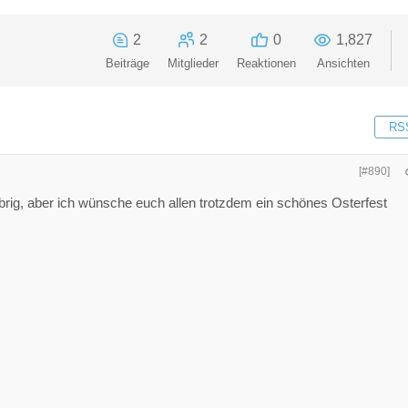
2
2
0
1,827
Beiträge
Mitglieder
Reaktionen
Ansichten
RS
[#890]
rig, aber ich wünsche euch allen trotzdem ein schönes Osterfest