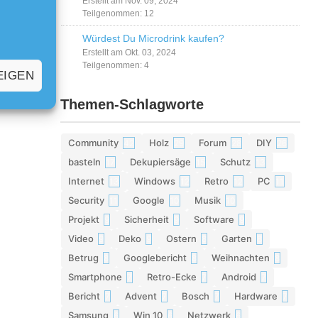
Erstellt am Nov. 09, 2024
Teilgenommen: 12
Würdest Du Microdrink kaufen?
Erstellt am Okt. 03, 2024
Teilgenommen: 4
EIGEN
Themen-Schlagworte
Community
Holz
Forum
DIY
42
29
28
26
basteln
Dekupiersäge
Schutz
17
15
13
Internet
Windows
Retro
PC
13
12
12
11
Security
Google
Musik
11
10
10
Projekt
Sicherheit
Software
9
9
9
Video
Deko
Ostern
Garten
9
9
8
8
Betrug
Googlebericht
Weihnachten
8
8
8
Smartphone
Retro-Ecke
Android
7
7
7
Bericht
Advent
Bosch
Hardware
7
7
7
7
Samsung
Win 10
Netzwerk
6
6
6