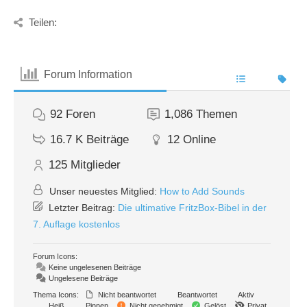
Teilen:
Forum Information
92
Foren
1,086
Themen
16.7 K
Beiträge
12
Online
125
Mitglieder
Unser neuestes Mitglied:
How to Add Sounds
Letzter Beitrag:
Die ultimative FritzBox-Bibel in der
7. Auflage kostenlos
Forum Icons:
Keine ungelesenen Beiträge
Ungelesene Beiträge
Thema Icons:
Nicht beantwortet
Beantwortet
Aktiv
Heiß
Pinnen
Nicht genehmigt
Gelöst
Privat