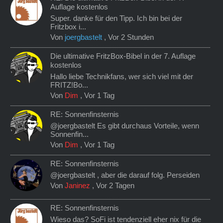
Auflage kostenlos
Super. danke für den Tipp. Ich bin bei der
Fritzbox i...
Von
joergbastelt
,
Vor 2 Stunden
Die ultimative FritzBox-Bibel in der 7. Auflage
kostenlos
Hallo liebe Technikfans, wer sich viel mit der
FRITZ!Bo...
Von
Dim
,
Vor 1 Tag
RE: Sonnenfinsternis
@joergbastelt Es gibt durchaus Vorteile, wenn
Sonnenfin...
Von
Dim
,
Vor 1 Tag
RE: Sonnenfinsternis
@joergbastelt , aber die darauf folg. Perseiden
Von
Janinez
,
Vor 2 Tagen
RE: Sonnenfinsternis
Wieso das? SoFi ist tendenziell eher nix für die