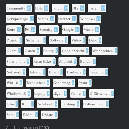
Community
Holz
Forum
DIY
basteln
42
29
28
26
17
Dekupiersäge
Schutz
Internet
Windows
15
13
13
12
Retro
PC
Security
Google
Musik
12
11
11
10
10
Projekt
Sicherheit
Software
Video
Deko
9
9
9
9
9
Ostern
Garten
Betrug
Googlebericht
Weihnachten
8
8
8
8
8
Smartphone
Retro-Ecke
Android
Bericht
7
7
7
7
Netzwerk
Advent
Bosch
Hardware
Samsung
7
7
7
7
6
Win 10
Technikfans
Geburtstag
Spam
6
6
6
6
Windows 10
Laptop
sägen
Partner
IT Sicherheit
6
5
5
5
5
Film
Kino
Notebook
Phishing
Plattenspieler
5
5
5
5
5
Spiel
E-Mail
Update
4
4
4
Alle Tags anzeigen (1197)