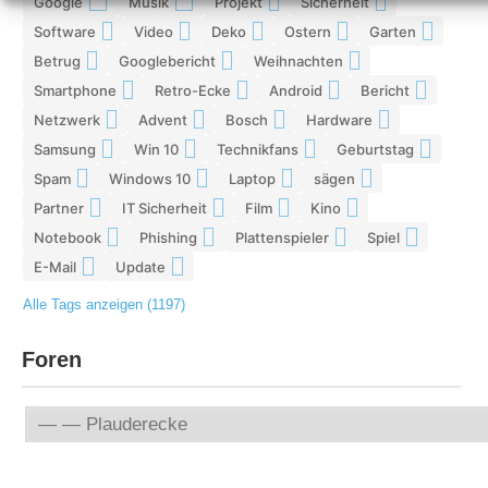
Google
Musik
Projekt
Sicherheit
10
10
9
9
Software
Video
Deko
Ostern
Garten
9
9
9
8
8
Betrug
Googlebericht
Weihnachten
8
8
8
Smartphone
Retro-Ecke
Android
Bericht
7
7
7
7
Netzwerk
Advent
Bosch
Hardware
7
7
7
7
Samsung
Win 10
Technikfans
Geburtstag
6
6
6
6
Spam
Windows 10
Laptop
sägen
6
6
5
5
Partner
IT Sicherheit
Film
Kino
5
5
5
5
Notebook
Phishing
Plattenspieler
Spiel
5
5
5
4
E-Mail
Update
4
4
Alle Tags anzeigen (1197)
Foren