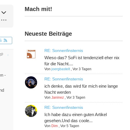
Mach mit!
Neueste Beiträge
S
RE: Sonnenfinsternis
Wieso das? SoFi ist tendenziell eher nix
für die Nacht....
Von
joergbastelt
,
Vor 3 Tagen
en -
RE: Sonnenfinsternis
ich denke, das wird für mich eine lange
und
Nacht werden
Von
Janinez
,
Vor 3 Tagen
RE: Sonnenfinsternis
Ich habe dazu einen guten Artikel
gesehen.Und das coole...
Von
Dim
,
Vor 5 Tagen