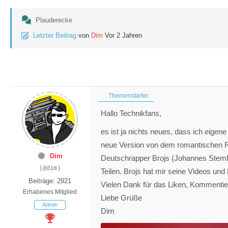
Plauderecke
Letzter Beitrag
von
Dim
Vor 2 Jahren
Themenstarter
Hallo Technikfans,
es ist ja nichts neues, dass ich eige
neue Version von dem romantischen R
Dim
Deutschrapper Brojs (Johannes Stemle
(@dim)
Teilen. Brojs hat mir seine Videos und
Beiträge: 2921
Vielen Dank für das Liken, Kommentier
Erhabenes Mitglied
Liebe Grüße
Admin
Dim