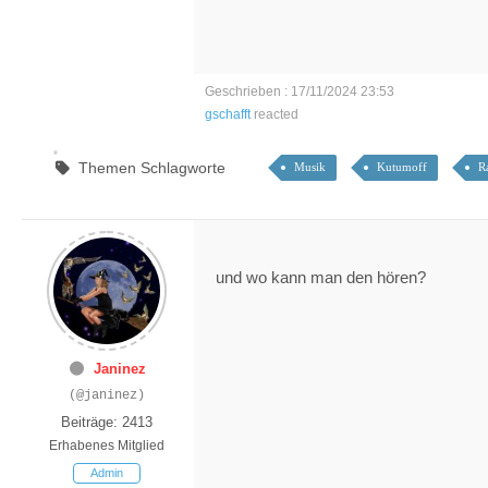
Geschrieben : 17/11/2024 23:53
gschafft
reacted
Themen Schlagworte
Musik
Kutumoff
R
und wo kann man den hören?
Janinez
(@janinez)
Beiträge: 2413
Erhabenes Mitglied
Admin