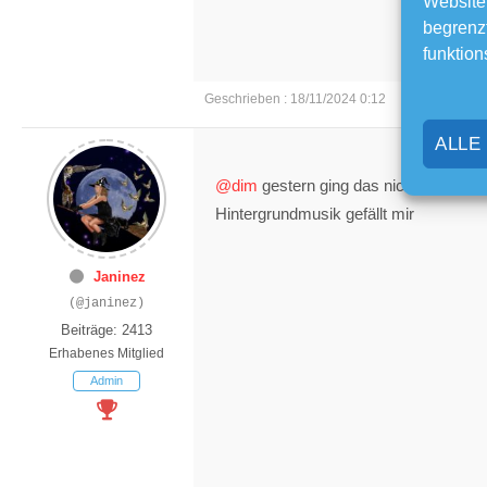
Website
begrenzt
funktion
Geschrieben : 18/11/2024 0:12
ALLE
@dim
gestern ging das nicht, jetzt hab
Hintergrundmusik gefällt mir
Janinez
(@janinez)
Beiträge: 2413
Erhabenes Mitglied
Admin