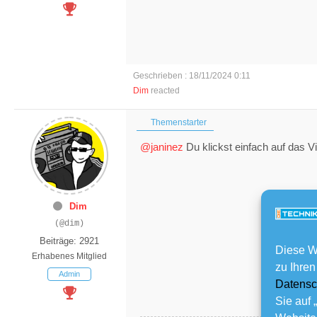
Geschrieben : 18/11/2024 0:11
Dim
reacted
Themenstarter
@janinez
Du klickst einfach auf das V
Dim
(@dim)
Beiträge: 2921
Diese W
Erhabenes Mitglied
zu Ihren
Admin
Datensc
Sie auf 