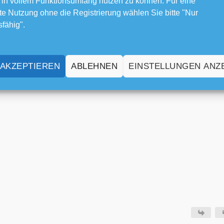
 in vollem Funktionsumfang nutzen zu können. Für eine
e Nutzung ohne die Registrierung wählen Sie bitte "Nur
sfähig".
 AKZEPTIEREN
ABLEHNEN
EINSTELLUNGEN ANZ
 ich 3x draufgeklickt jetzt geht es. Rap ist nicht so meins, aber die