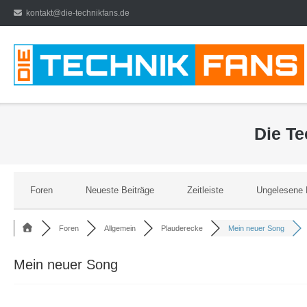
Direkt
kontakt@die-technikfans.de
zum
Inhalt
Die T
Foren
Neueste Beiträge
Zeitleiste
Ungelesene 
Foren
Allgemein
Plauderecke
Mein neuer Song
Mein neuer Song