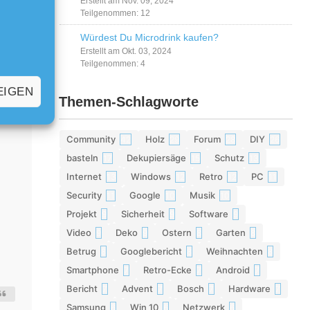
Erstellt am Nov. 09, 2024
Teilgenommen: 12
Würdest Du Microdrink kaufen?
Erstellt am Okt. 03, 2024
Teilgenommen: 4
EIGEN
Themen-Schlagworte
Community
Holz
Forum
DIY
42
29
28
26
basteln
Dekupiersäge
Schutz
17
15
13
Internet
Windows
Retro
PC
13
12
12
11
Security
Google
Musik
11
10
10
Projekt
Sicherheit
Software
9
9
9
Video
Deko
Ostern
Garten
9
9
8
8
Betrug
Googlebericht
Weihnachten
8
8
8
Smartphone
Retro-Ecke
Android
7
7
7
Bericht
Advent
Bosch
Hardware
7
7
7
7
Samsung
Win 10
Netzwerk
6
6
6