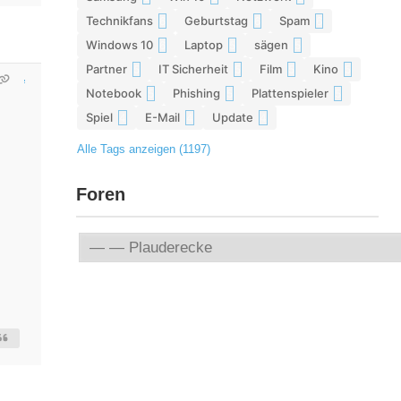
Technikfans
Geburtstag
Spam
6
6
6
Windows 10
Laptop
sägen
6
5
5
Partner
IT Sicherheit
Film
Kino
5
5
5
5
Notebook
Phishing
Plattenspieler
5
5
5
Spiel
E-Mail
Update
4
4
4
Alle Tags anzeigen (1197)
Foren