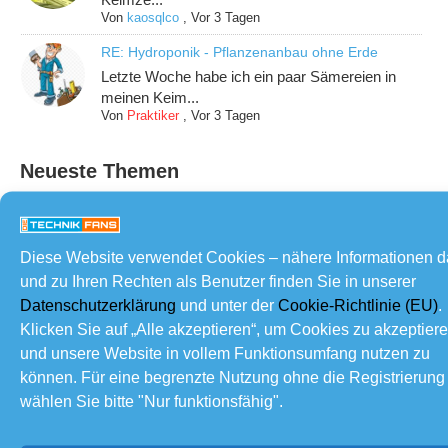
Von
kaosqlco
,
Vor 3 Tagen
RE: Hydroponik - Pflanzenanbau ohne Erde
Letzte Woche habe ich ein paar Sämereien in
meinen Keim...
Von
Praktiker
,
Vor 3 Tagen
Neueste Themen
Sonnenfinsternis
Von
joergbastelt
Vor 4 Tagen
Diese Website verwendet Cookies – nähere Informationen 
und zu Ihren Rechten als Benutzer finden Sie in unserer
Datenschutzerklärung
und unter der
Cookie-Richtlinie (EU)
.
Katzenkratz- und Kletterwand
Klicken Sie auf „Alle akzeptieren“, um Cookies zu akzeptier
Von
kaosqlco
Vor 2 Wochen
und unsere Website in vollem Funktionsumfang nutzen zu
können. Für eine begrenzte Nutzung ohne die Registrierung
wählen Sie bitte "Nur funktionsfähig".
Erinnerungsbox aus Palettenholz
Von
joergbastelt
Vor 3 Wochen