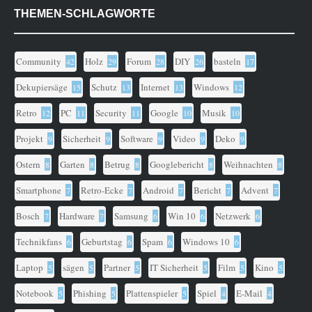
THEMEN-SCHLAGWORTE
Community
Holz
Forum
DIY
basteln
42
29
28
26
17
Dekupiersäge
Schutz
Internet
Windows
15
13
13
12
Retro
PC
Security
Google
Musik
12
11
11
10
10
Projekt
Sicherheit
Software
Video
Deko
9
9
9
9
9
Ostern
Garten
Betrug
Googlebericht
Weihnachten
8
8
8
8
8
Smartphone
Retro-Ecke
Android
Bericht
Advent
7
7
7
7
7
Bosch
Hardware
Samsung
Win 10
Netzwerk
7
7
6
6
6
Technikfans
Geburtstag
Spam
Windows 10
6
6
6
6
Laptop
sägen
Partner
IT Sicherheit
Film
Kino
5
5
5
5
5
5
Notebook
Phishing
Plattenspieler
Spiel
E-Mail
5
5
5
4
4