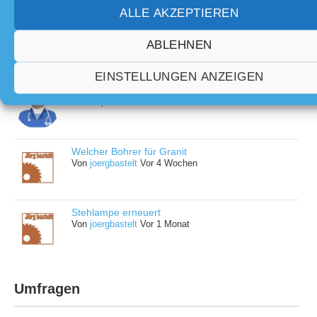
ALLE AKZEPTIEREN
Automatische Abschaltung für die Umkehr-
Osmose Anlage
ABLEHNEN
Von
joergbastelt
Vor 3 Wochen
EINSTELLUNGEN ANZEIGEN
Glasfaser deutsche Telekom
Von
Rupi
Vor 4 Wochen
Welcher Bohrer für Granit
Von
joergbastelt
Vor 4 Wochen
Stehlampe erneuert
Von
joergbastelt
Vor 1 Monat
Umfragen