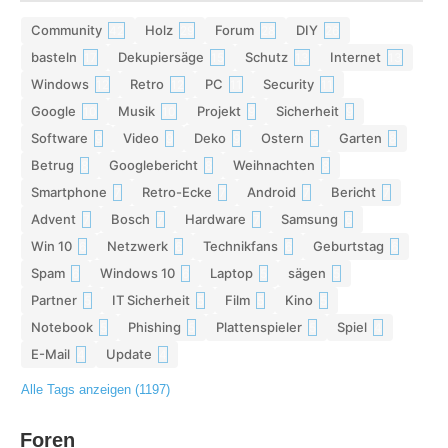
Community
Holz
Forum
DIY
42
29
28
26
basteln
Dekupiersäge
Schutz
Internet
17
15
13
13
Windows
Retro
PC
Security
12
12
11
11
Google
Musik
Projekt
Sicherheit
10
10
9
9
Software
Video
Deko
Ostern
Garten
9
9
9
8
8
Betrug
Googlebericht
Weihnachten
8
8
8
Smartphone
Retro-Ecke
Android
Bericht
7
7
7
7
Advent
Bosch
Hardware
Samsung
7
7
7
6
Win 10
Netzwerk
Technikfans
Geburtstag
6
6
6
6
Spam
Windows 10
Laptop
sägen
6
6
5
5
Partner
IT Sicherheit
Film
Kino
5
5
5
5
Notebook
Phishing
Plattenspieler
Spiel
5
5
5
4
E-Mail
Update
4
4
Alle Tags anzeigen (1197)
Foren