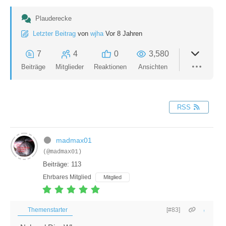
Plauderecke
Letzter Beitrag
von
wjha
Vor 8 Jahren
7
4
0
3,580
Beiträge
Mitglieder
Reaktionen
Ansichten
RSS
madmax01
(@madmax01)
Beiträge: 113
Ehrbares Mitglied
Mitglied
Themenstarter
[#83]