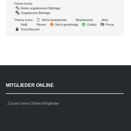
Forum Icons:
Keine ungelesenen Beiträge
Ungelesene Beiträge
Thema Icons:
Nicht beantwortet
Beantwortet
Aktiv
Heiß
Pinnen
Nicht genehmigt
Gelöst
Privat
Geschlossen
MITGLIEDER ONLINE
Zurzeit keine Online-Mitglieder