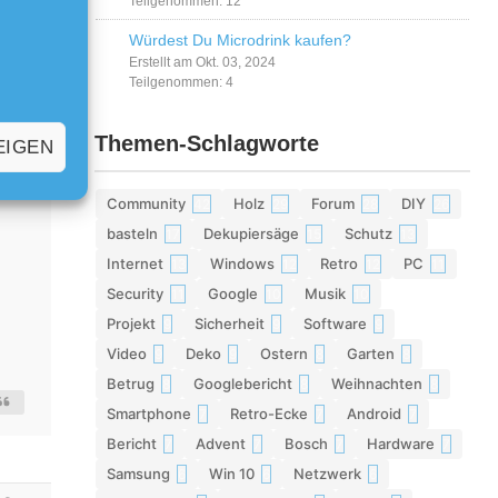
Teilgenommen: 12
Würdest Du Microdrink kaufen?
Erstellt am Okt. 03, 2024
Teilgenommen: 4
Themen-Schlagworte
EIGEN
Community
Holz
Forum
DIY
42
29
28
26
basteln
Dekupiersäge
Schutz
17
15
13
Internet
Windows
Retro
PC
13
12
12
11
Security
Google
Musik
11
10
10
Projekt
Sicherheit
Software
9
9
9
Video
Deko
Ostern
Garten
9
9
8
8
Betrug
Googlebericht
Weihnachten
8
8
8
Smartphone
Retro-Ecke
Android
7
7
7
Bericht
Advent
Bosch
Hardware
7
7
7
7
Samsung
Win 10
Netzwerk
6
6
6