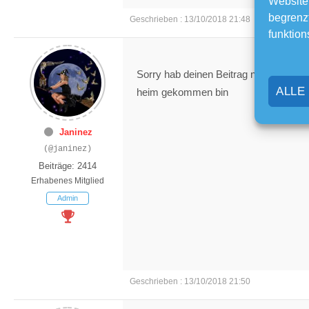
Website
begrenzt
Geschrieben : 13/10/2018 21:48
funktion
Sorry hab deinen Beitrag nicht gleich 
ALLE
heim gekommen bin
Janinez
(@janinez)
Beiträge: 2414
Erhabenes Mitglied
Admin
Geschrieben : 13/10/2018 21:50