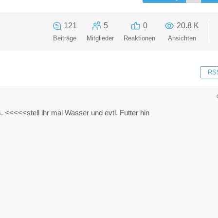
121
5
0
20.8 K
Beiträge
Mitglieder
Reaktionen
Ansichten
RS
us. <<<<<stell ihr mal Wasser und evtl. Futter hin