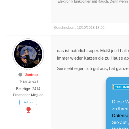
Elektronik funktioniert mit Rauch. Denn wenn 
Geschrieben : 13/10/2018 18:50
das ist natürlich super. Mußt jetzt hal
immer wieder Katzen die zu Hause abh
Sie sieht eigentlich gut aus, hat glänz
Janinez
(@janinez)
Beiträge: 2414
Erhabenes Mitglied
Diese W
Admin
zu Ihren
Datensc
Sie auf 