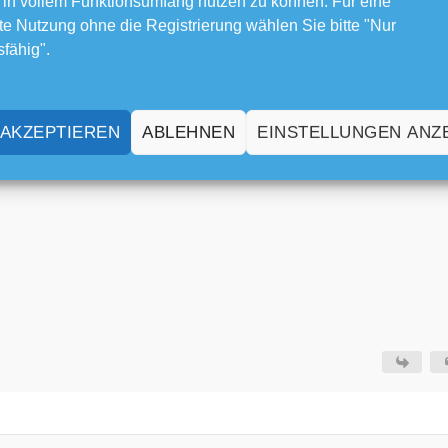
 in vollem Funktionsumfang nutzen zu können. Für eine
e Nutzung ohne die Registrierung wählen Sie bitte "Nur
sfähig".
gesehen, da ic h eine Einladung zu einem Konzert hatte und eben erst
 AKZEPTIEREN
ABLEHNEN
EINSTELLUNGEN ANZ