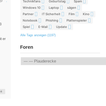
Technikfans
Geburtstag
Spam
6
6
6
Windows 10
Laptop
sägen
6
5
5
Partner
IT Sicherheit
Film
Kino
5
5
5
5
Notebook
Phishing
Plattenspieler
5
5
5
3
Spiel
E-Mail
Update
4
4
4
Alle Tags anzeigen (1197)
t er
Foren