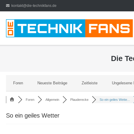
Direkt
kontakt@die-technikfans.de
zum
Inhalt
Die T
Foren
Neueste Beiträge
Zeitleiste
Ungelesene 
Foren
Allgemein
Plauderecke
So ein geiles Wette...
So ein geiles Wetter