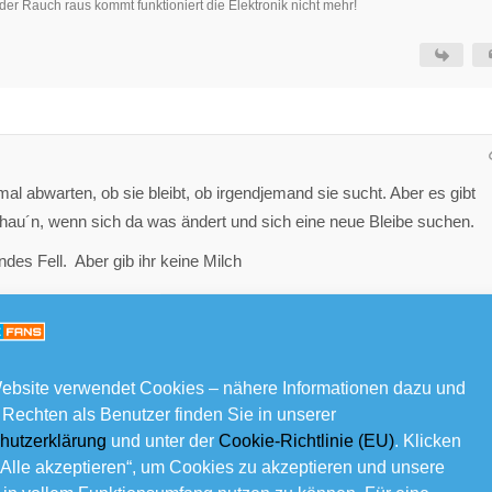
der Rauch raus kommt funktioniert die Elektronik nicht mehr!
t mal abwarten, ob sie bleibt, ob irgendjemand sie sucht. Aber es gibt
au´n, wenn sich da was ändert und sich eine neue Bleibe suchen.
endes Fell. Aber gib ihr keine Milch
ebsite verwendet Cookies – nähere Informationen dazu und
 Rechten als Benutzer finden Sie in unserer
hutzerklärung
und unter der
Cookie-Richtlinie (EU)
. Klicken
„Alle akzeptieren“, um Cookies zu akzeptieren und unsere