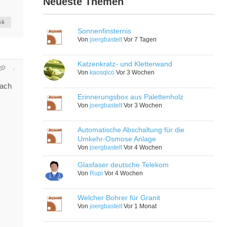
Neueste Themen
Sonnenfinsternis
Von
joergbastelt
Vor 7 Tagen
Katzenkratz- und Kletterwand
Von
kaosqlco
Vor 3 Wochen
nach
Erinnerungsbox aus Palettenholz
Von
joergbastelt
Vor 3 Wochen
Automatische Abschaltung für die
Umkehr-Osmose Anlage
Von
joergbastelt
Vor 4 Wochen
Glasfaser deutsche Telekom
Von
Rupi
Vor 4 Wochen
Welcher Bohrer für Granit
Von
joergbastelt
Vor 1 Monat