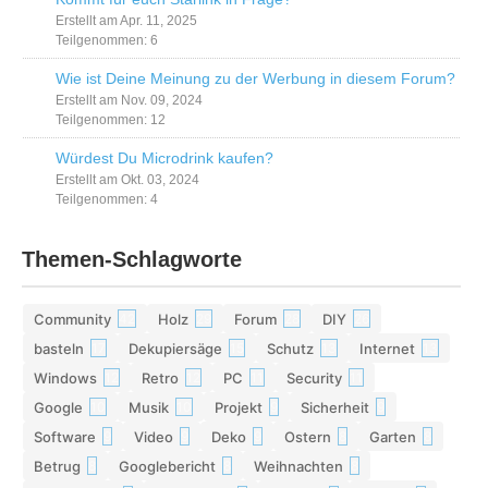
Erstellt am Apr. 11, 2025
Teilgenommen: 6
Wie ist Deine Meinung zu der Werbung in diesem Forum?
Erstellt am Nov. 09, 2024
Teilgenommen: 12
Würdest Du Microdrink kaufen?
Erstellt am Okt. 03, 2024
Teilgenommen: 4
Themen-Schlagworte
Community
Holz
Forum
DIY
42
29
28
26
basteln
Dekupiersäge
Schutz
Internet
17
15
13
13
Windows
Retro
PC
Security
12
12
11
11
Google
Musik
Projekt
Sicherheit
10
10
9
9
Software
Video
Deko
Ostern
Garten
9
9
9
8
8
Betrug
Googlebericht
Weihnachten
8
8
8