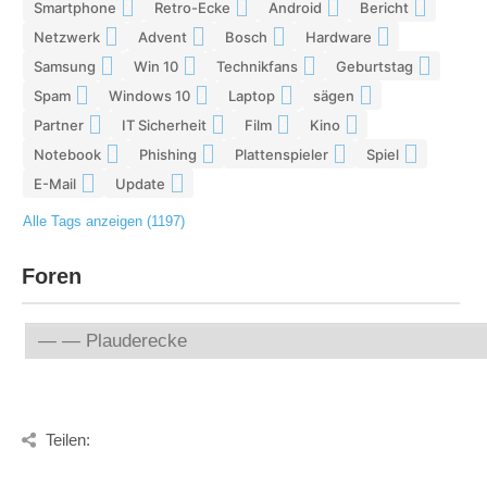
Smartphone
Retro-Ecke
Android
Bericht
7
7
7
7
Netzwerk
Advent
Bosch
Hardware
7
7
7
7
Samsung
Win 10
Technikfans
Geburtstag
6
6
6
6
Spam
Windows 10
Laptop
sägen
6
6
5
5
Partner
IT Sicherheit
Film
Kino
5
5
5
5
Notebook
Phishing
Plattenspieler
Spiel
5
5
5
4
E-Mail
Update
4
4
Alle Tags anzeigen (1197)
Foren
Teilen: