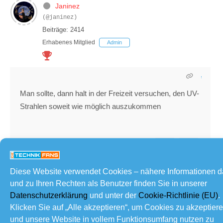
Janinez
(@janinez)
Beiträge: 2414
Erhabenes Mitglied
Admin
Man sollte, dann halt in der Freizeit versuchen, den UV-
Strahlen soweit wie möglich auszukommen
Geschrieben : 11/08/2020 18:01
Diese Website verwendet Cookies – nähere Informationen 
und zu Ihren Rechten als Benutzer finden Sie in unserer
Dim
Datenschutzerklärung
und unter der
Cookie-Richtlinie (EU)
.
(@dim)
Klicken Sie auf „Alle akzeptieren“, um Cookies zu akzeptier
Beiträge: 2923
und unsere Website in vollem Funktionsumfang nutzen zu