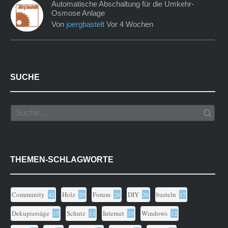
Automatische Abschaltung für die Umkehr-
Osmose Anlage
Von
joergbastelt
Vor 4 Wochen
SUCHE
THEMEN-SCHLAGWORTE
Community
Holz
Forum
DIY
basteln
42
29
28
26
17
Dekupiersäge
Schutz
Internet
Windows
15
13
13
12