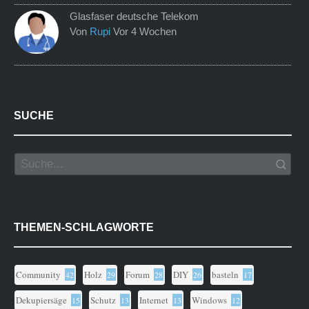
Glasfaser deutsche Telekom
Von
Rupi
Vor 4 Wochen
SUCHE
THEMEN-SCHLAGWORTE
Community
Holz
Forum
DIY
basteln
42
29
28
26
17
Dekupiersäge
Schutz
Internet
Windows
15
13
13
12