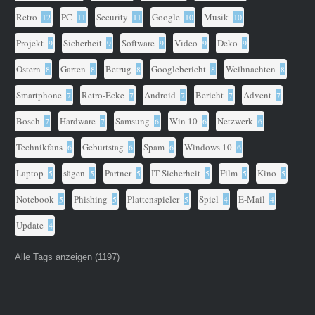
Retro
PC
Security
Google
Musik
12
11
11
10
10
Projekt
Sicherheit
Software
Video
Deko
9
9
9
9
9
Ostern
Garten
Betrug
Googlebericht
Weihnachten
8
8
8
8
8
Smartphone
Retro-Ecke
Android
Bericht
Advent
7
7
7
7
7
Bosch
Hardware
Samsung
Win 10
Netzwerk
7
7
6
6
6
Technikfans
Geburtstag
Spam
Windows 10
6
6
6
6
Laptop
sägen
Partner
IT Sicherheit
Film
Kino
5
5
5
5
5
5
Notebook
Phishing
Plattenspieler
Spiel
E-Mail
5
5
5
4
4
Update
4
Alle Tags anzeigen (1197)