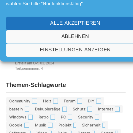
wählen Sie bitte "Nur funktionsfähig".
Teilgenommen: 5
Kommt für euch Starlink in Frage?
Erstellt am Apr. 11, 2025
ALLE AKZEPTIEREN
Teilgenommen: 6
Wie ist Deine Meinung zu der Werbung in diesem Forum?
ABLEHNEN
Erstellt am Nov. 09, 2024
Teilgenommen: 12
EINSTELLUNGEN ANZEIGEN
Würdest Du Microdrink kaufen?
Erstellt am Okt. 03, 2024
Teilgenommen: 4
Themen-Schlagworte
Community
Holz
Forum
DIY
42
29
28
26
basteln
Dekupiersäge
Schutz
Internet
17
15
13
13
Windows
Retro
PC
Security
12
12
11
11
Google
Musik
Projekt
Sicherheit
10
10
9
9