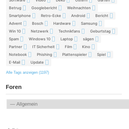
Software
Video
Deko
Ostern
Garten
9
9
9
8
8
Betrug
Googlebericht
Weihnachten
8
8
8
Smartphone
Retro-Ecke
Android
Bericht
7
7
7
7
Advent
Bosch
Hardware
Samsung
7
7
7
6
Win 10
Netzwerk
Technikfans
Geburtstag
6
6
6
6
Spam
Windows 10
Laptop
sägen
6
6
5
5
Partner
IT Sicherheit
Film
Kino
5
5
5
5
Notebook
Phishing
Plattenspieler
Spiel
5
5
5
4
E-Mail
Update
4
4
Alle Tags anzeigen (1197)
Foren