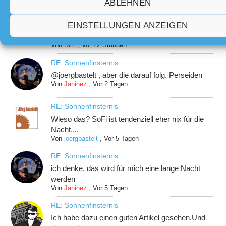
ABLEHNEN
RE: Sonnenfinsternis
EINSTELLUNGEN ANZEIGEN
@joergbastelt Es gibt durchaus Vorteile, wenn
Sonnenfin...
Von
Dim
,
Vor 22 Stunden
RE: Sonnenfinsternis
@joergbastelt , aber die darauf folg. Perseiden
Von
Janinez
,
Vor 2 Tagen
RE: Sonnenfinsternis
Wieso das? SoFi ist tendenziell eher nix für die
Nacht....
Von
joergbastelt
,
Vor 5 Tagen
RE: Sonnenfinsternis
ich denke, das wird für mich eine lange Nacht
werden
Von
Janinez
,
Vor 5 Tagen
RE: Sonnenfinsternis
Ich habe dazu einen guten Artikel gesehen.Und