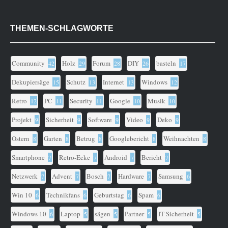
THEMEN-SCHLAGWORTE
Community
Holz
Forum
DIY
basteln
42
29
28
26
17
Dekupiersäge
Schutz
Internet
Windows
15
13
13
12
Retro
PC
Security
Google
Musik
12
11
11
10
10
Projekt
Sicherheit
Software
Video
Deko
9
9
9
9
9
Ostern
Garten
Betrug
Googlebericht
Weihnachten
8
8
8
8
8
Smartphone
Retro-Ecke
Android
Bericht
7
7
7
7
Netzwerk
Advent
Bosch
Hardware
Samsung
7
7
7
7
6
Win 10
Technikfans
Geburtstag
Spam
6
6
6
6
Windows 10
Laptop
sägen
Partner
IT Sicherheit
6
5
5
5
5