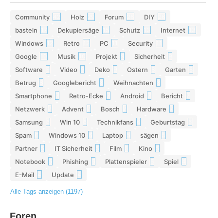
Community
Holz
Forum
DIY
42
29
28
26
basteln
Dekupiersäge
Schutz
Internet
17
15
13
13
Windows
Retro
PC
Security
12
12
11
11
Google
Musik
Projekt
Sicherheit
10
10
9
9
Software
Video
Deko
Ostern
Garten
9
9
9
8
8
Betrug
Googlebericht
Weihnachten
8
8
8
Smartphone
Retro-Ecke
Android
Bericht
7
7
7
7
Netzwerk
Advent
Bosch
Hardware
7
7
7
7
Samsung
Win 10
Technikfans
Geburtstag
6
6
6
6
Spam
Windows 10
Laptop
sägen
6
6
5
5
Partner
IT Sicherheit
Film
Kino
5
5
5
5
Notebook
Phishing
Plattenspieler
Spiel
5
5
5
4
E-Mail
Update
4
4
Alle Tags anzeigen (1197)
Foren