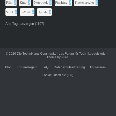
Film
Kino
Notebook
Phishing
Plattenspieler
5
5
5
5
5
Spiel
E-Mail
Update
4
4
4
Alle Tags anzeigen (1197)
© 2026
Die Technikfans Community - das Forum für Technikbegeisterte
Theme by
Puro
Blog
Forum-Regeln
FAQ
Datenschutzerklärung
Impressum
Cookie-Richtlinie (EU)