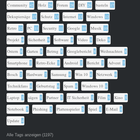
Community
Holz
Forum
DIY
basteln
42
29
28
26
17
Dekupiersäge
Schutz
Internet
Windows
15
13
13
12
Retro
PC
Security
Google
Musik
12
11
11
10
10
Projekt
Sicherheit
Software
Video
Deko
9
9
9
9
9
Ostern
Garten
Betrug
Googlebericht
Weihnachten
8
8
8
8
8
Smartphone
Retro-Ecke
Android
Bericht
Advent
7
7
7
7
7
Bosch
Hardware
Samsung
Win 10
Netzwerk
7
7
6
6
6
Technikfans
Geburtstag
Spam
Windows 10
6
6
6
6
Laptop
sägen
Partner
IT Sicherheit
Film
Kino
5
5
5
5
5
5
Notebook
Phishing
Plattenspieler
Spiel
E-Mail
5
5
5
4
4
Update
4
Alle Tags anzeigen (1197)