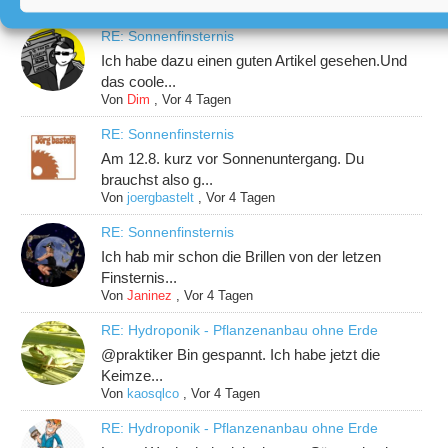
Von
Janinez
,
Vor 2 Tagen
RE: Sonnenfinsternis
Ich habe dazu einen guten Artikel gesehen.Und
das coole...
Von
Dim
,
Vor 4 Tagen
RE: Sonnenfinsternis
Am 12.8. kurz vor Sonnenuntergang. Du
brauchst also g...
Von
joergbastelt
,
Vor 4 Tagen
RE: Sonnenfinsternis
Ich hab mir schon die Brillen von der letzen
Finsternis...
Von
Janinez
,
Vor 4 Tagen
RE: Hydroponik - Pflanzenanbau ohne Erde
@praktiker Bin gespannt. Ich habe jetzt die
Keimze...
Von
kaosqlco
,
Vor 4 Tagen
RE: Hydroponik - Pflanzenanbau ohne Erde