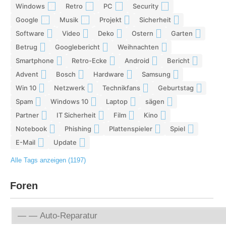
Windows
Retro
PC
Security
12
12
11
11
Google
Musik
Projekt
Sicherheit
10
10
9
9
Software
Video
Deko
Ostern
Garten
9
9
9
8
8
Betrug
Googlebericht
Weihnachten
8
8
8
Smartphone
Retro-Ecke
Android
Bericht
7
7
7
7
Advent
Bosch
Hardware
Samsung
7
7
7
6
Win 10
Netzwerk
Technikfans
Geburtstag
6
6
6
6
Spam
Windows 10
Laptop
sägen
6
6
5
5
Partner
IT Sicherheit
Film
Kino
5
5
5
5
Notebook
Phishing
Plattenspieler
Spiel
5
5
5
4
E-Mail
Update
4
4
Alle Tags anzeigen (1197)
Foren