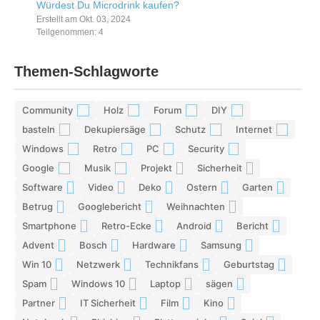
Würdest Du Microdrink kaufen?
Erstellt am Okt. 03, 2024
Teilgenommen: 4
Themen-Schlagworte
Community
Holz
Forum
DIY
42
29
28
26
basteln
Dekupiersäge
Schutz
Internet
17
15
13
13
Windows
Retro
PC
Security
12
12
11
11
Google
Musik
Projekt
Sicherheit
10
10
9
9
Software
Video
Deko
Ostern
Garten
9
9
9
8
8
Betrug
Googlebericht
Weihnachten
8
8
8
Smartphone
Retro-Ecke
Android
Bericht
7
7
7
7
Advent
Bosch
Hardware
Samsung
7
7
7
6
Win 10
Netzwerk
Technikfans
Geburtstag
6
6
6
6
Spam
Windows 10
Laptop
sägen
6
6
5
5
Partner
IT Sicherheit
Film
Kino
5
5
5
5