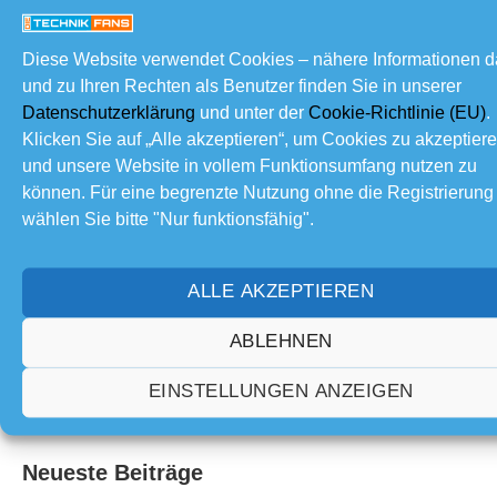
Forum Jump:
Diese Website verwendet Cookies – nähere Informationen 
und zu Ihren Rechten als Benutzer finden Sie in unserer
Datenschutzerklärung
und unter der
Cookie-Richtlinie (EU)
.
Vorheriges Thema
Nächstes Thema
Klicken Sie auf „Alle akzeptieren“, um Cookies zu akzeptier
und unsere Website in vollem Funktionsumfang nutzen zu
Themen Schlagworte:
Autowerbung (1)
können. Für eine begrenzte Nutzung ohne die Registrierung
wählen Sie bitte "Nur funktionsfähig".
Mitglieder Online
ALLE AKZEPTIEREN
Zurzeit keine Online-Mitglieder
ABLEHNEN
Mach mit!
EINSTELLUNGEN ANZEIGEN
Neueste Beiträge