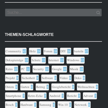
THEMEN-SCHLAGWORTE
Community
Holz
Forum
DIY
basteln
42
29
28
26
17
Dekupiersäge
Schutz
Internet
Windows
15
13
13
12
Retro
PC
Security
Google
Musik
12
11
11
10
10
Projekt
Sicherheit
Software
Video
Deko
9
9
9
9
9
Ostern
Garten
Betrug
Googlebericht
Weihnachten
8
8
8
8
8
Smartphone
Retro-Ecke
Android
Bericht
Advent
7
7
7
7
7
Bosch
Hardware
Samsung
Win 10
Netzwerk
7
7
6
6
6