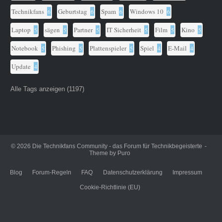
Technikfans
Geburtstag
Spam
Windows 10
6
6
6
6
Laptop
sägen
Partner
IT Sicherheit
Film
Kino
5
5
5
5
5
5
Notebook
Phishing
Plattenspieler
Spiel
E-Mail
5
5
5
4
4
Update
4
Alle Tags anzeigen (1197)
© 2026
Die Technikfans Community - das Forum für Technikbegeisterte
Theme by
Puro
Blog
Forum-Regeln
FAQ
Datenschutzerklärung
Impressum
Cookie-Richtlinie (EU)